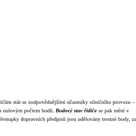
ičům stát se zodpovědnějšími účastníky silničního provozu –
, s nulovým počtem bodů.
Bodový stav řidiče
se pak mění v
 přestupky dopravních předpisů jsou udělovány trestné body, z