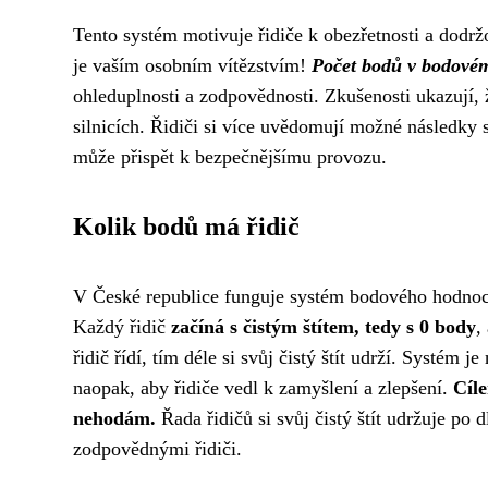
Tento systém motivuje řidiče k obezřetnosti a dodrž
je vaším osobním vítězstvím!
Počet bodů v bodovém
ohleduplnosti a zodpovědnosti. Zkušenosti ukazují,
silnicích. Řidiči si více uvědomují možné následky 
může přispět k bezpečnějšímu provozu.
Kolik bodů má řidič
V České republice funguje systém bodového hodnoce
Každý řidič
začíná s čistým štítem, tedy s 0 body
,
řidič řídí, tím déle si svůj čistý štít udrží. Systém
naopak, aby řidiče vedl k zamyšlení a zlepšení.
Cíle
nehodám.
Řada řidičů si svůj čistý štít udržuje po
zodpovědnými řidiči.