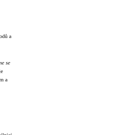
odů a
e se
je
em a