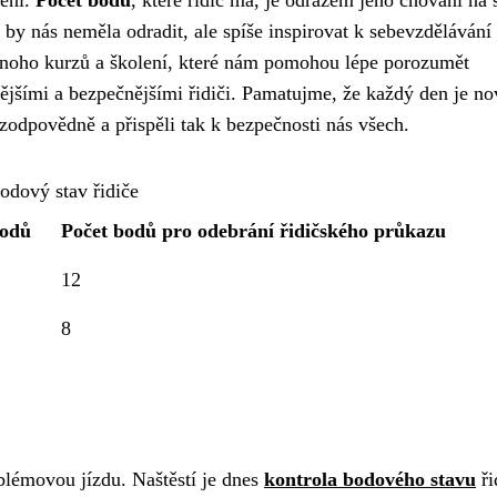
zení.
Počet bodů
, které řidič má, je odrazem jeho chování na s
by nás neměla odradit, ale spíše inspirovat k sebevzdělávání
 mnoho kurzů a školení, které nám pomohou lépe porozumět
nějšími a bezpečnějšími řidiči. Pamatujme, že každý den je n
 zodpovědně a přispěli tak k bezpečnosti nás všech.
odový stav řidiče
bodů
Počet bodů pro odebrání řidičského průkazu
12
8
oblémovou jízdu. Naštěstí je dnes
kontrola bodového stavu
ři