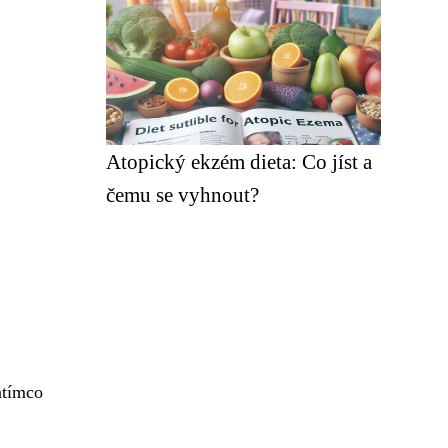
Atopický ekzém dieta: Co jíst a
čemu se vyhnout?
atímco