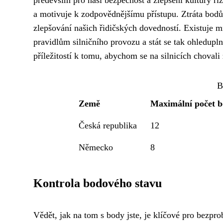
především pro naši bezpečnost a zlepšení kultury ří
a motivuje k zodpovědnějšímu přístupu. Ztráta bodů 
zlepšování našich řidičských dovedností. Existuje
pravidlům silničního provozu a stát se tak ohledupl
příležitostí k tomu, abychom se na silnicích chovali
B
Země
Maximální počet 
Česká republika
12
Německo
8
Kontrola bodového stavu
Vědět, jak na tom s body jste, je klíčové pro bezpr