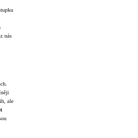
stupku
a
 z nás
ch.
něji
ih, ale
t
sou