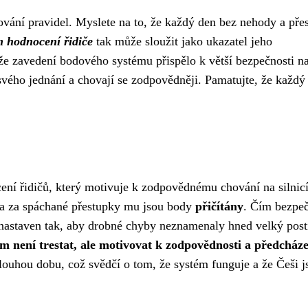
ování pravidel. Myslete na to, že každý den bez nehody a pře
 hodnocení řidiče
tak může sloužit jako ukazatel jeho
 že zavedení bodového systému přispělo k větší bezpečnosti n
svého jednání a chovají se zodpovědněji. Pamatujte, že každý
ní řidičů, který motivuje k zodpovědnému chování na silnicí
 a za spáchané přestupky mu jsou body
přičítány
. Čím bezpeč
 je nastaven tak, aby drobné chyby neznamenaly hned velký post
m není trestat, ale motivovat k zodpovědnosti a předcháze
 dlouhou dobu, což svědčí o tom, že systém funguje a že Češi j