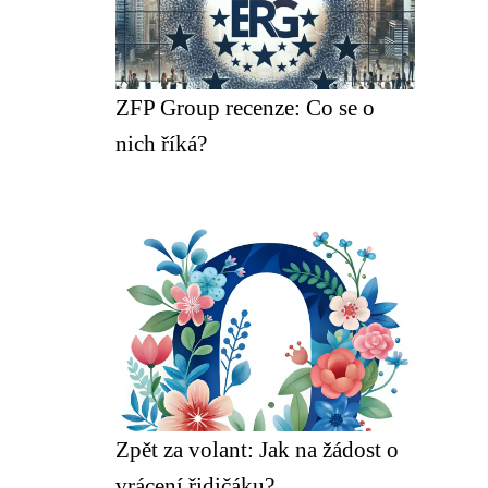
ZFP Group recenze: Co se o
nich říká?
Zpět za volant: Jak na žádost o
vrácení řidičáku?