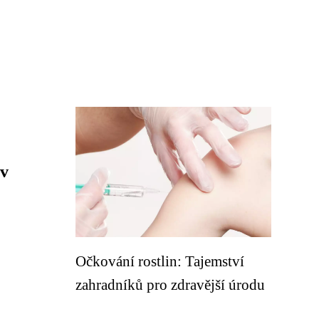
 v
Očkování rostlin: Tajemství
zahradníků pro zdravější úrodu