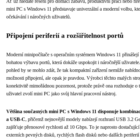
Ať už hledáte řešení pro domácí zábavu, produktivní práci nebo fir
mini PC s Windows 11 představuje univerzální a moderní volbu, kte
očekávání i náročných uživatelů.
Připojení periferií a rozšiřitelnost portů
Moderní minipočítače s operačním systémem Windows 11 přinášejí
bohatou výbavu portů, která dokáže uspokojit i náročnější uživatele
pohled by se mohlo zdát, že tak kompaktní zařízení nemůže nabídno
možnosti připojení, ale opak je pravdou. Výrobci těchto malých stro
konektivitě mimořádnou pozornost, protože právě ona rozhoduje o t
uživatel zvolí mini PC jako svůj hlavní pracovní nástroj.
Většina současných mini PC s Windows 11 disponuje kombina
a USB-C
, přičemž nejnovější modely nabízejí rozhraní USB 3.2 Ge
zajišťuje přenosové rychlosti až 10 Gbps. To je naprosto dostačující
externích pevných disků, rychlých flash disků nebo dalších periferií