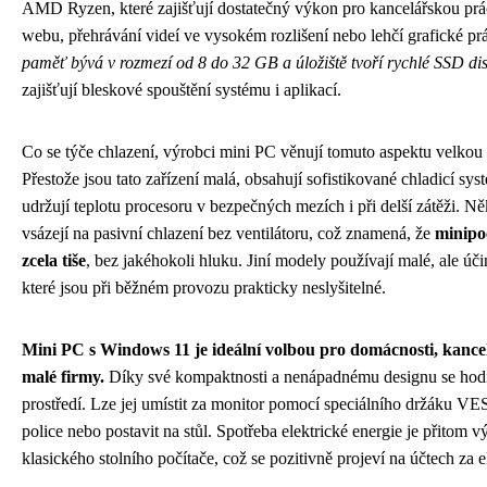
AMD Ryzen, které zajišťují dostatečný výkon pro kancelářskou prác
webu, přehrávání videí ve vysokém rozlišení nebo lehčí grafické pr
paměť bývá v rozmezí od 8 do 32 GB a úložiště tvoří rychlé SSD di
zajišťují bleskové spouštění systému i aplikací.
Co se týče chlazení, výrobci mini PC věnují tomuto aspektu velkou
Přestože jsou tato zařízení malá, obsahují sofistikované chladicí sys
udržují teplotu procesoru v bezpečných mezích i při delší zátěži. Ně
vsázejí na pasivní chlazení bez ventilátoru, což znamená, že
minipo
zcela tiše
, bez jakéhokoli hluku. Jiní modely používají malé, ale úči
které jsou při běžném provozu prakticky neslyšitelné.
Mini PC s Windows 11 je ideální volbou pro domácnosti, kancel
malé firmy.
Díky své kompaktnosti a nenápadnému designu se hod
prostředí. Lze jej umístit za monitor pomocí speciálního držáku V
police nebo postavit na stůl. Spotřeba elektrické energie je přitom v
klasického stolního počítače, což se pozitivně projeví na účtech za e