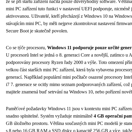
že se při startu zařízení načítá pouze důvěryhodný software. Větši
mini PC zařízení tuto funkci v nastavení UEFI podporuje, nicméně je
aktivovanou. Uživatelé, kteří přecházejí z Windows 10 na Window
stávajícím mini PC, by měli nejprve zkontrolovat nastavení firmwaru a
Secure Boot je skutečně povolen.
Co se týče procesoru,
Windows 11 podporuje pouze určité gener
U procesorů Intel se jedná o 8. generaci Core a novější, zatímco u
podporovány procesory Ryzen řady 2000 a výše. Toto omezení pří
velkou část starších mini PC zařízení, která byla vybavena proceso
generací. Například populární mini počítače osazené procesory Intel
i7 7. generace se ocitly mimo seznam podporovaných zařízení, což p
majitele znamená buď setrvání na Windows 10, nebo pořízení novéh
Paměťové požadavky Windows 11 jsou v kontextu mini PC zařízen
snadno splnitelné. Systém vyžaduje minimálně
4 GB operační pa
GB úložného prostoru. Většina současných mini PC modelů je sta
s 8 nebo 16 GB RAM a SSD disky o kapacitě 256 GB a více, takže