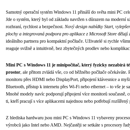
Samotný operační systém Windows 11 přináší do světa mini PC cel
Jde o systém, který byl od základu navržen s důrazem na moderní u
rozhraní, rychlost a bezpečnost.
Nový design nabídky Start, vylepšen
plochy a integrovaná podpora pro aplikace z Microsoft Store
dělají
ideálního partnera pro kompaktní počítače. Uživatelé si rychle všim
reaguje svižně a intuitivně, bez zbytečných prodlev nebo komplikac
Mini PC s Windows 11 je minipočítač, který fyzicky nezabírá 
prostor
, ale přitom zvládá vše, co od běžného počítače očekáváte. P
monitoru přes HDMI nebo DisplayPort, připojení klávesnice a myš
Bluetooth, přístup k internetu přes Wi-Fi nebo ethernet – to vše je 
Mnohé modely navíc podporují připojení více monitorů současně, c
ti, kteří pracují s více aplikacemi najednou nebo potřebují rozšířený
Z hlediska hardwaru jsou mini PC s Windows 11 vybaveny proceso
výrobců jako Intel nebo AMD. Nejčastěji se setkáte s procesory řad