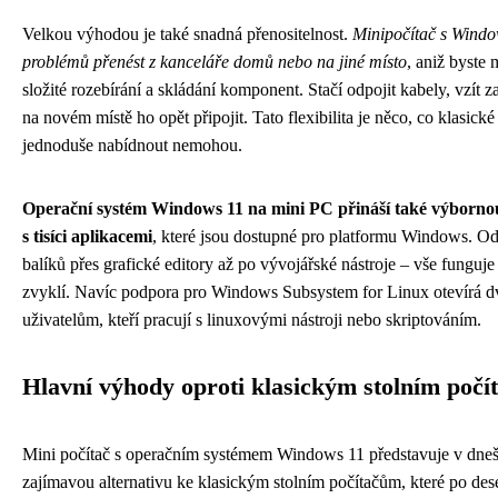
Velkou výhodou je také snadná přenositelnost.
Minipočítač s Windo
problémů přenést z kanceláře domů nebo na jiné místo
, aniž byste m
složité rozebírání a skládání komponent. Stačí odpojit kabely, vzít z
na novém místě ho opět připojit. Tato flexibilita je něco, co klasické
jednoduše nabídnout nemohou.
Operační systém Windows 11 na mini PC přináší také výbornou
s tisíci aplikacemi
, které jsou dostupné pro platformu Windows. O
balíků přes grafické editory až po vývojářské nástroje – vše funguje t
zvyklí. Navíc podpora pro Windows Subsystem for Linux otevírá dv
uživatelům, kteří pracují s linuxovými nástroji nebo skriptováním.
Hlavní výhody oproti klasickým stolním poč
Mini počítač s operačním systémem Windows 11 představuje v dneš
zajímavou alternativu ke klasickým stolním počítačům, které po deset