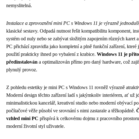
nemyslitelná.
Instalace a zprovoznění mini PC s Windows 11 je výrazně jednodušš
klasické sestavy. Odpadá nutnost řešit kompatibilitu komponent, ins
systém od nuly nebo se zabývat složitým zapojením různých karet 
PC přichází zpravidla jako kompletní a plně funkční zařízení, které 
použití prakticky ihned po vybalení z krabice.
Windows 11 je přit
předinstalován
a optimalizován přímo pro daný hardware, což zajišť
plynulý provoz.
Z pohledu estetiky je mini PC s Windows 11 rovněž výrazně atrakti
Moderní design těchto zařízení ladí s jakýmkoliv interiérem, ať už j
minimalistickou kancelář, kreativní studio nebo moderní obývací po
počítačové věže působí ve srovnání s nimi zastarale a těžkopádně.
Č
vzhled mini PC
přispívá k celkovému dojmu z pracovního prostoru
moderní životní styl uživatele.