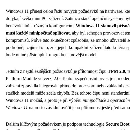
Windows 11 přinesl celou řadu nových požadavků na hardware, kte
dotýkají světa mini PC zařízení. Zatímco starší operační systémy b
benevolentní k různým konfiguracím,
Windows 11 stanovil přísná 
musí každý minipočítač splňovat
, aby byl schopen provozovat te
kompromisů. Právě tato skutečnost způsobila, že mnoho uživatelů s
podrobněji zajímat o to, zda jejich kompaktní zařízení tato kritéria 
bude nutné přistoupit k upgradu na novější model.
Jedním z nejdůležitějších požadavků je přítomnost čipu
TPM 2.0
, 
Platform Module ve verzi 2.0. Tento bezpečnostní prvek je u mode
zařízení zpravidla integrován přímo do procesoru nebo základní des
starších modelů může zcela chybět. Bez tohoto čipu není standardní 
Windows 11 možná, a proto je při výběru
minipočítače s operační
Windows 11
naprosto zásadní ověřit jeho přítomnost ještě před sa
Dalším klíčovým požadavkem je podpora technologie
Secure Boot