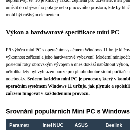
nepřehřívají se. To je klíčový faktor zejména pro uživatele, kteří pl
umístit do obývacího pokoje nebo pracovního prostoru, kde by hluč
mohl být rušivým elementem.
Výkon a hardwarové specifikace mini PC
Při výběru mini PC s operačním systémem Windows 11 hraje klíčov
výkonnost zařízení a jeho hardwarové vybavení. Moderní minipočít
poslední roky obrovským vývojem a dnes dokáží nabídnout výkon, k
několika lety byl vyhrazen pouze pro plnohodnotné stolní počítače
notebooky.
Srdcem každého mini PC je procesor, který v kombi
operačním systémem Windows 11 určuje, jak plynule a spolehli
zařízení fungovat v každodenním provozu.
Srovnání populárních Mini PC s Windows
Parametr
Intel NUC
ASUS
Beelink