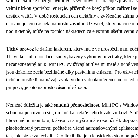
wattů elektrické energie. Mini PC s Windows 11 pracuje zpravidla s
velmi nízkou spotřebou energie, přičemž celkový příkon zařízení s
desítek wattů. V době rostoucích cen elektřiny a zvýšeného zájmu 
chování je tento aspekt naprosto zásadní. Uživatel, který pracuje u 
hodin denně, může na ročních nákladech za elektřinu ušetřit velmi 
Tichý provoz
je dalším faktorem, který hraje ve prospěch mini po
11. Velké stolní počítače jsou vybaveny výkonnými větráky, které př
nezanedbatelný hluk. Mini PC využívají buď velmi malé a tiché vent
jsou dokonce zcela bezhlučné díky pasivnímu chlazení. Pro uživatele
tichém prostředí, nahrávají zvuk, vedou videokonference nebo jedn
při práci, je toto naprosto zásadní výhoda.
Neméně důležitá je také
snadná přenositelnost
. Mini PC s Windows
sebou na pracovní cestu, do jiné kanceláře nebo k zákazníkovi. Stačí 
libovolnému monitoru, klávesnici a myši a máte okamžitě k dispozic
plnohodnotný pracovní počítač se všemi nainstalovanými aplikacemi
tak, jak jste je zanechali. Tato flexibilita je u klasického stolního po