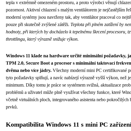
tepla v extrémně omezeném prostoru, a proto výrobci věnují chlaze
pozornost. Aktivní chlazení s malým ventilátorem je nejčastějším ř
moderní systémy jsou navrženy tak, aby ventilátor pracoval co nejtiš
pouze při skutečně zvýšené zátěži.
Teplota při plném zatížení by n
hodnoty, při kterých by docházelo k tepelnému škrcení procesoru, tz
throttlingu, který výrazně snižuje výkon.
Windows 11 klade na hardware určité minimální požadavky, j
TPM 2.0, Secure Boot a procesor s minimální taktovací frekven
dvěma nebo více jádry.
Všechny moderní mini PC certifikované 
tyto požadavky splňují, a navíc nabízejí výrazně vyšší výkon, než j
minimum. Díky tomu je práce se systémem svižná, aktualizace probí
problémů a uživatel může plně využívat všechny funkce, které Win
včetně virtuálních ploch, integrovaného asistenta nebo pokročilých
prvků.
Kompatibilita Windows 11 s mini PC zařízen