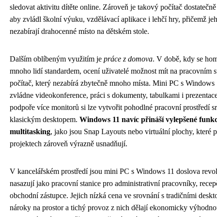
sledovat aktivitu dítěte online. Zároveň je takový počítač dostatečn
aby zvládl školní výuku, vzdělávací aplikace i lehčí hry, přičemž j
nezabírají drahocenné místo na dětském stole.
Dalším oblíbeným využitím je
práce z domova
. V době, kdy se home
mnoho lidí standardem, ocení uživatelé možnost mít na pracovním 
počítač, který nezabírá zbytečně mnoho místa. Mini PC s Windows
zvládne videokonference, práci s dokumenty, tabulkami i prezentac
podpoře více monitorů si lze vytvořit pohodlné pracovní prostředí s
klasickým desktopem.
Windows 11 navíc přináší vylepšené funk
multitasking
, jako jsou Snap Layouts nebo virtuální plochy, které p
projektech zároveň výrazně usnadňují.
V kancelářském prostředí jsou mini PC s Windows 11 doslova revol
nasazují jako pracovní stanice pro administrativní pracovníky, rece
obchodní zástupce. Jejich nízká cena ve srovnání s tradičními deskt
nároky na prostor a tichý provoz z nich dělají ekonomicky výhodno