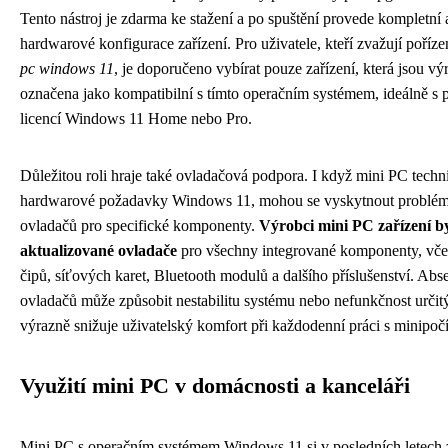
Tento nástroj je zdarma ke stažení a po spuštění provede kompletní
hardwarové konfigurace zařízení. Pro uživatele, kteří zvažují poří
pc windows 11
, je doporučeno vybírat pouze zařízení, která jsou 
označena jako kompatibilní s tímto operačním systémem, ideálně s 
licencí Windows 11 Home nebo Pro.
Důležitou roli hraje také ovladačová podpora. I když mini PC techn
hardwarové požadavky Windows 11, mohou se vyskytnout problémy
ovladačů pro specifické komponenty.
Výrobci mini PC zařízení by 
aktualizované ovladače
pro všechny integrované komponenty, vče
čipů, síťových karet, Bluetooth modulů a dalšího příslušenství. Abs
ovladačů může způsobit nestabilitu systému nebo nefunkčnost určitýc
výrazně snižuje uživatelský komfort při každodenní práci s minipoč
Využití mini PC v domácnosti a kanceláři
Mini PC s operačním systémem Windows 11 si v posledních letech 