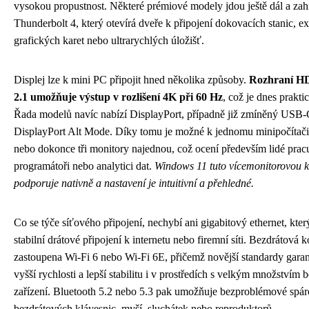
vysokou propustnost. Některé prémiové modely jdou ještě dál a zahr
Thunderbolt 4, který otevírá dveře k připojení dokovacích stanic, ex
grafických karet nebo ultrarychlých úložišť.
Displej lze k mini PC připojit hned několika způsoby.
Rozhraní HD
2.1 umožňuje výstup v rozlišení 4K při 60 Hz
, což je dnes prakti
Řada modelů navíc nabízí DisplayPort, případně již zmíněný USB
DisplayPort Alt Mode. Díky tomu je možné k jednomu minipočítači 
nebo dokonce tři monitory najednou, což ocení především lidé pracuj
programátoři nebo analytici dat.
Windows 11 tuto vícemonitorovou k
podporuje nativně a nastavení je intuitivní a přehledné.
Co se týče síťového připojení, nechybí ani gigabitový ethernet, který
stabilní drátové připojení k internetu nebo firemní síti. Bezdrátová k
zastoupena Wi-Fi 6 nebo Wi-Fi 6E, přičemž novější standardy garan
vyšší rychlosti a lepší stabilitu i v prostředích s velkým množstvím
zařízení. Bluetooth 5.2 nebo 5.3 pak umožňuje bezproblémové spár
bezdrátových klávesnic, myší, sluchátek nebo reproduktorů.