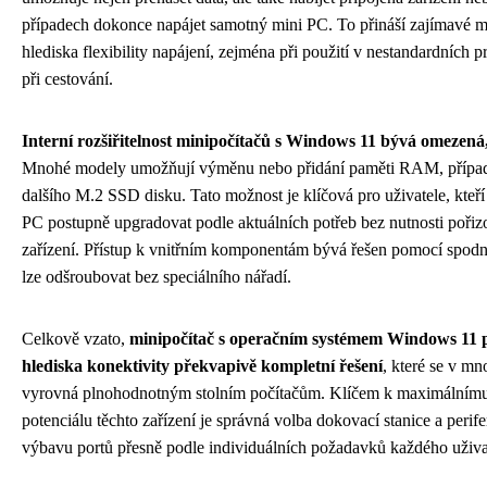
případech dokonce napájet samotný mini PC. To přináší zajímavé m
hlediska flexibility napájení, zejména při použití v nestandardních p
při cestování.
Interní rozšiřitelnost minipočítačů s Windows 11 bývá omezená,
Mnohé modely umožňují výměnu nebo přidání paměti RAM, případn
dalšího M.2 SSD disku. Tato možnost je klíčová pro uživatele, kteří 
PC postupně upgradovat podle aktuálních potřeb bez nutnosti pořiz
zařízení. Přístup k vnitřním komponentám bývá řešen pomocí spodní
lze odšroubovat bez speciálního nářadí.
Celkově vzato,
minipočítač s operačním systémem Windows 11 p
hlediska konektivity překvapivě kompletní řešení
, které se v m
vyrovná plnohodnotným stolním počítačům. Klíčem k maximálnímu
potenciálu těchto zařízení je správná volba dokovací stanice a perifer
výbavu portů přesně podle individuálních požadavků každého uživa