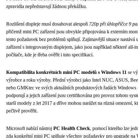
zpravidla nepředstavují žádnou překážku.
Rozlišení displeje musí dosahovat alespoň
720p při úhlopříčce 9 pa
přičemž mini PC zařízení jsou obvykle připojována k externím moni
tento požadavek bez problémů splňují. Zajímavější situace nastává 
zařízení s integrovaným displejem, jako jsou například některé all-
počítače, kde je třeba ověřit i tuto specifikaci.
Kompatibilita konkrétních mini PC modelů s Windows 11
se vý
výrobce a roku výroby. Přední výrobci jako Intel NUC, ASUS, Bee
nebo GMKtec ve svých aktuálních produktových řadách Windows 
podporují a jejich zařízení jsou certifikována pro provoz tohoto sy
starší modely z let 2017 a dříve mohou narážet na různá omezení, kte
pečlivě prověřit.
Microsoft nabízí nástroj
PC Health Check
, pomocí kterého lze jed
zda konkrétní mini PC splňuje všechny požadavky pro upgrade na