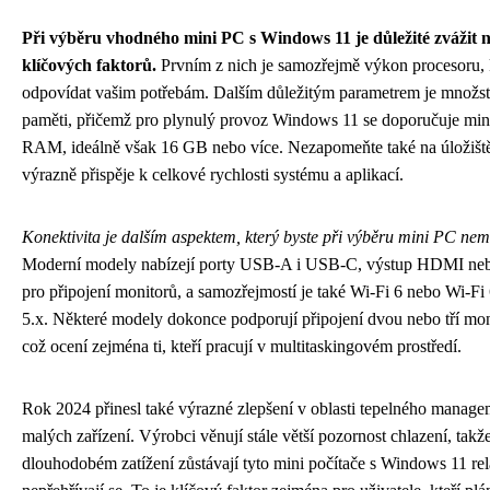
Při výběru vhodného mini PC s Windows 11 je důležité zvážit n
klíčových faktorů.
Prvním z nich je samozřejmě výkon procesoru, 
odpovídat vašim potřebám. Dalším důležitým parametrem je množst
paměti, přičemž pro plynulý provoz Windows 11 se doporučuje mi
RAM, ideálně však 16 GB nebo více. Nezapomeňte také na úložišt
výrazně přispěje k celkové rychlosti systému a aplikací.
Konektivita je dalším aspektem, který byste při výběru mini PC nem
Moderní modely nabízejí porty USB-A i USB-C, výstup HDMI neb
pro připojení monitorů, a samozřejmostí je také Wi-Fi 6 nebo Wi-Fi
5.x. Některé modely dokonce podporují připojení dvou nebo tří mon
což ocení zejména ti, kteří pracují v multitaskingovém prostředí.
Rok 2024 přinesl také výrazné zlepšení v oblasti tepelného manage
malých zařízení. Výrobci věnují stále větší pozornost chlazení, takže
dlouhodobém zatížení zůstávají tyto mini počítače s Windows 11 rela