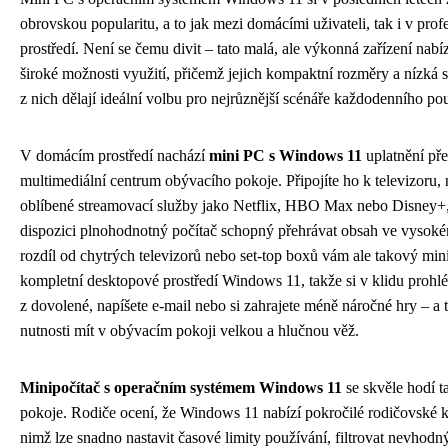
obrovskou popularitu, a to jak mezi domácími uživateli, tak i v pro
prostředí. Není se čemu divit – tato malá, ale výkonná zařízení nabí
široké možnosti využití, přičemž jejich kompaktní rozměry a nízká 
z nich dělají ideální volbu pro nejrůznější scénáře každodenního pou
V domácím prostředí nachází
mini PC s Windows 11
uplatnění př
multimediální centrum obývacího pokoje. Připojíte ho k televizoru, n
oblíbené streamovací služby jako Netflix, HBO Max nebo Disney+,
dispozici plnohodnotný počítač schopný přehrávat obsah ve vysoké
rozdíl od chytrých televizorů nebo set-top boxů vám ale takový min
kompletní desktopové prostředí Windows 11, takže si v klidu prohlé
z dovolené, napíšete e-mail nebo si zahrajete méně náročné hry – a 
nutnosti mít v obývacím pokoji velkou a hlučnou věž.
Minipočítač s operačním systémem Windows 11
se skvěle hodí t
pokoje. Rodiče ocení, že Windows 11 nabízí pokročilé rodičovské k
nimž lze snadno nastavit časové limity používání, filtrovat nevhod