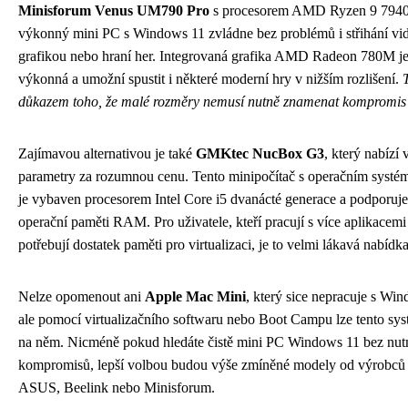
Minisforum Venus UM790 Pro
s procesorem AMD Ryzen 9 7940
výkonný mini PC s Windows 11 zvládne bez problémů i střihání vide
grafikou nebo hraní her. Integrovaná grafika AMD Radeon 780M j
výkonná a umožní spustit i některé moderní hry v nižším rozlišení.
důkazem toho, že malé rozměry nemusí nutně znamenat kompromis 
Zajímavou alternativou je také
GMKtec NucBox G3
, který nabízí
parametry za rozumnou cenu. Tento minipočítač s operačním sys
je vybaven procesorem Intel Core i5 dvanácté generace a podporuj
operační paměti RAM. Pro uživatele, kteří pracují s více aplikacem
potřebují dostatek paměti pro virtualizaci, je to velmi lákavá nabídka
Nelze opomenout ani
Apple Mac Mini
, který sice nepracuje s Wi
ale pomocí virtualizačního softwaru nebo Boot Campu lze tento sys
na něm. Nicméně pokud hledáte čistě mini PC Windows 11 bez nutn
kompromisů, lepší volbou budou výše zmíněné modely od výrobců j
ASUS, Beelink nebo Minisforum.