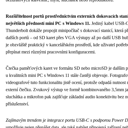
Rozšiřitelnost portů prostřednictvím externích dokovacích stani
největších předností mini PC s Windows 11.
Jediný kabel USB-
Thunderbolt dokáže propojit minipočítač s dokovací stanicí, která př
dalších portů – od SD karet přes VGA výstupy až po další USB hub
je obzvláště praktický v kancelářském prostředí, kde uživatel potřeb
přepínat mezi různými pracovními konfiguracemi.
Čtečka paměťových karet ve formátu SD nebo microSD je dalším p
u kvalitních mini PC s Windows 11 stále častěji objevuje. Fotografo
videografové tuto funkcionalitu jistě ocení, protože odpadá nutnost 
externí čtečku. Zvukový výstup ve formě kombinovaného 3,5mm j
sluchátka a mikrofon pak zajišťuje základní audio konektivitu bez n
příslušenství.
Zajímavým trendem je integrace portu USB-C s podporou Power D
umožňuje nejen přenášet data, ale také nabíjet připojená zařízení n