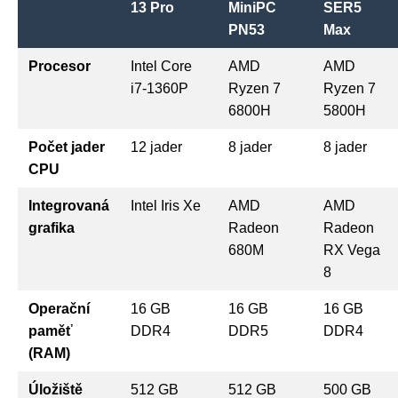
13 Pro
MiniPC
SER5
PN53
Max
Procesor
Intel Core
AMD
AMD
i7-1360P
Ryzen 7
Ryzen 7
6800H
5800H
Počet jader
12 jader
8 jader
8 jader
CPU
Integrovaná
Intel Iris Xe
AMD
AMD
grafika
Radeon
Radeon
680M
RX Vega
8
Operační
16 GB
16 GB
16 GB
paměť
DDR4
DDR5
DDR4
(RAM)
Úložiště
512 GB
512 GB
500 GB