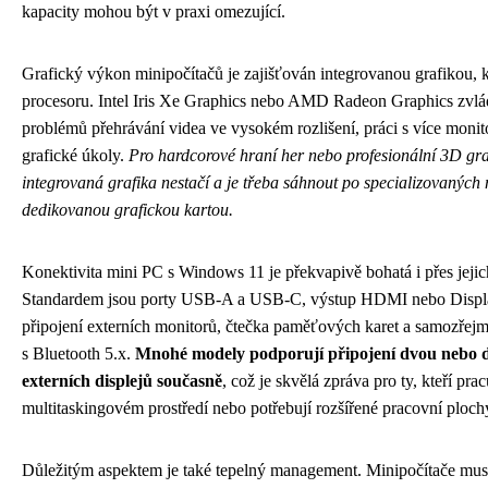
kapacity mohou být v praxi omezující.
Grafický výkon minipočítačů je zajišťován integrovanou grafikou, kt
procesoru. Intel Iris Xe Graphics nebo AMD Radeon Graphics zvl
problémů přehrávání videa ve vysokém rozlišení, práci s více monit
grafické úkoly.
Pro hardcorové hraní her nebo profesionální 3D gra
integrovaná grafika nestačí a je třeba sáhnout po specializovaných
dedikovanou grafickou kartou.
Konektivita mini PC s Windows 11 je překvapivě bohatá i přes jeji
Standardem jsou porty USB-A a USB-C, výstup HDMI nebo Displ
připojení externích monitorů, čtečka paměťových karet a samozřejm
s Bluetooth 5.x.
Mnohé modely podporují připojení dvou nebo d
externích displejů současně
, což je skvělá zpráva pro ty, kteří prac
multitaskingovém prostředí nebo potřebují rozšířené pracovní ploch
Důležitým aspektem je také tepelný management. Minipočítače mus