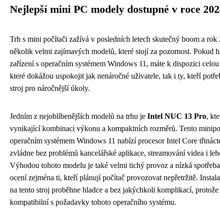
Nejlepší mini PC modely dostupné v roce 20
Trh s mini počítači zažívá v posledních letech skutečný boom a rok 
několik velmi zajímavých modelů, které stojí za pozornost. Pokud 
zařízení s operačním systémem Windows 11, máte k dispozici celou
které dokážou uspokojit jak nenáročné uživatele, tak i ty, kteří potř
stroj pro náročnější úkoly.
Jedním z nejoblíbenějších modelů na trhu je
Intel NUC 13 Pro
, kt
vynikající kombinaci výkonu a kompaktních rozměrů. Tento minipoč
operačním systémem Windows 11 nabízí procesor Intel Core třinácté
zvládne bez problémů kancelářské aplikace, streamování videa i lehč
Výhodou tohoto modelu je také velmi tichý provoz a nízká spotřeba
ocení zejména ti, kteří plánují počítač provozovat nepřetržitě. Inst
na tento stroj proběhne hladce a bez jakýchkoli komplikací, protože
kompatibilní s požadavky tohoto operačního systému.