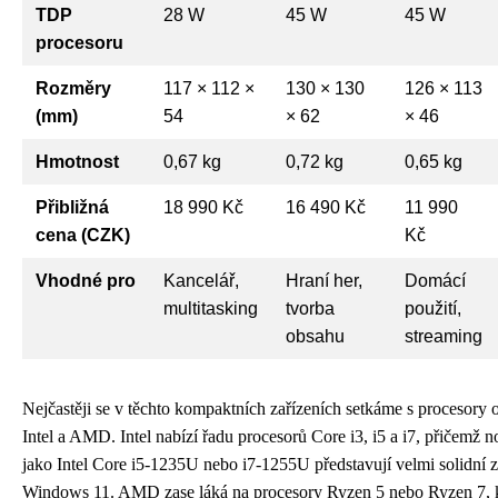
TDP
28 W
45 W
45 W
procesoru
Rozměry
117 × 112 ×
130 × 130
126 × 113
(mm)
54
× 62
× 46
Hmotnost
0,67 kg
0,72 kg
0,65 kg
Přibližná
18 990 Kč
16 490 Kč
11 990
cena (CZK)
Kč
Vhodné pro
Kancelář,
Hraní her,
Domácí
multitasking
tvorba
použití,
obsahu
streaming
Nejčastěji se v těchto kompaktních zařízeních setkáme s procesory 
Intel a AMD. Intel nabízí řadu procesorů Core i3, i5 a i7, přičemž n
jako Intel Core i5-1235U nebo i7-1255U představují velmi solidní z
Windows 11. AMD zase láká na procesory Ryzen 5 nebo Ryzen 7, k