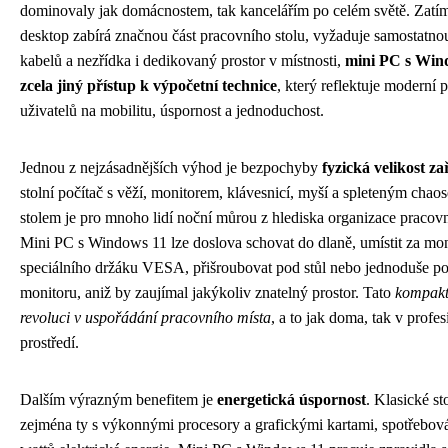
dominovaly jak domácnostem, tak kancelářím po celém světě. Zatím
desktop zabírá značnou část pracovního stolu, vyžaduje samostatno
kabelů a nezřídka i dedikovaný prostor v místnosti,
mini PC s Wind
zcela jiný přístup k výpočetní technice
, který reflektuje moderní
uživatelů na mobilitu, úspornost a jednoduchost.
Jednou z nejzásadnějších výhod je bezpochyby
fyzická velikost za
stolní počítač s věží, monitorem, klávesnicí, myší a spleteným chao
stolem je pro mnoho lidí noční můrou z hlediska organizace pracovn
Mini PC s Windows 11 lze doslova schovat do dlaně, umístit za mo
speciálního držáku VESA, přišroubovat pod stůl nebo jednoduše pos
monitoru, aniž by zaujímal jakýkoliv znatelný prostor. Tato
kompakt
revoluci v uspořádání pracovního místa
, a to jak doma, tak v profe
prostředí.
Dalším výrazným benefitem je
energetická úspornost
. Klasické st
zejména ty s výkonnými procesory a grafickými kartami, spotřebová