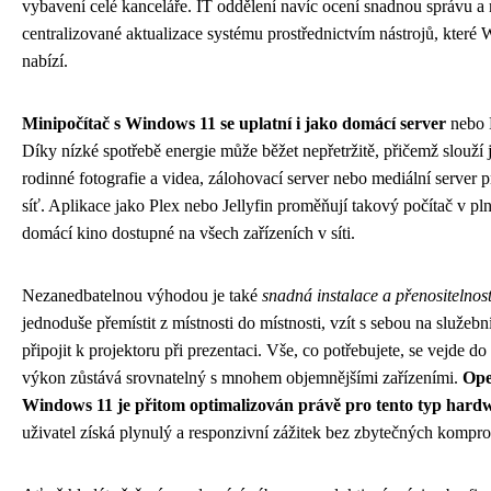
vybavení celé kanceláře. IT oddělení navíc ocení snadnou správu a
centralizované aktualizace systému prostřednictvím nástrojů, které
nabízí.
Minipočítač s Windows 11 se uplatní i jako domácí server
nebo 
Díky nízké spotřebě energie může běžet nepřetržitě, přičemž slouží 
rodinné fotografie a videa, zálohovací server nebo mediální server 
síť. Aplikace jako Plex nebo Jellyfin proměňují takový počítač v p
domácí kino dostupné na všech zařízeních v síti.
Nezanedbatelnou výhodou je také
snadná instalace a přenositelnos
jednoduše přemístit z místnosti do místnosti, vzít s sebou na služebn
připojit k projektoru při prezentaci. Vše, co potřebujete, se vejde do
výkon zůstává srovnatelný s mnohem objemnějšími zařízeními.
Ope
Windows 11 je přitom optimalizován právě pro tento typ hard
uživatel získá plynulý a responzivní zážitek bez zbytečných kompr