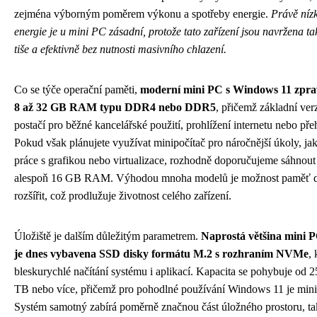
zejména výborným poměrem výkonu a spotřeby energie.
Právě níz
energie je u mini PC zásadní, protože tato zařízení jsou navržena t
tiše a efektivně bez nutnosti masivního chlazení.
Co se týče operační paměti,
moderní mini PC s Windows 11 zprav
8 až 32 GB RAM typu DDR4 nebo DDR5
, přičemž základní ve
postačí pro běžné kancelářské použití, prohlížení internetu nebo pře
Pokud však plánujete využívat minipočítač pro náročnější úkoly, jako
práce s grafikou nebo virtualizace, rozhodně doporučujeme sáhnout 
alespoň 16 GB RAM. Výhodou mnoha modelů je možnost paměť d
rozšířit, což prodlužuje životnost celého zařízení.
Úložiště je dalším důležitým parametrem.
Naprostá většina mini 
je dnes vybavena SSD disky formátu M.2 s rozhraním NVMe
, 
bleskurychlé načítání systému i aplikací. Kapacita se pohybuje od 
TB nebo více, přičemž pro pohodlné používání Windows 11 je mi
Systém samotný zabírá poměrně značnou část úložného prostoru, t