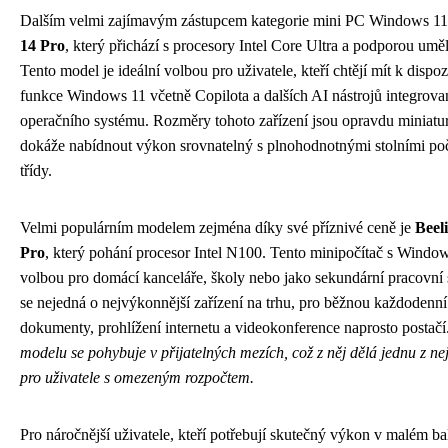
Dalším velmi zajímavým zástupcem kategorie mini PC Windows 11
14 Pro
, který přichází s procesory Intel Core Ultra a podporou uměl
Tento model je ideální volbou pro uživatele, kteří chtějí mít k dispo
funkce Windows 11 včetně Copilota a dalších AI nástrojů integrov
operačního systému. Rozměry tohoto zařízení jsou opravdu miniatur
dokáže nabídnout výkon srovnatelný s plnohodnotnými stolními počí
třídy.
Velmi populárním modelem zejména díky své příznivé ceně je
Beel
Pro
, který pohání procesor Intel N100. Tento minipočítač s Window
volbou pro domácí kanceláře, školy nebo jako sekundární pracovní s
se nejedná o nejvýkonnější zařízení na trhu, pro běžnou každodenní 
dokumenty, prohlížení internetu a videokonference naprosto postačí
modelu se pohybuje v přijatelných mezích, což z něj dělá jednu z ne
pro uživatele s omezeným rozpočtem.
Pro náročnější uživatele, kteří potřebují skutečný výkon v malém bal