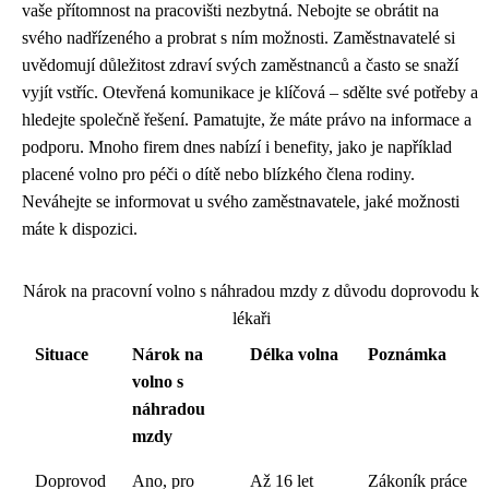
vaše přítomnost na pracovišti nezbytná. Nebojte se obrátit na
svého nadřízeného a probrat s ním možnosti. Zaměstnavatelé si
uvědomují důležitost zdraví svých zaměstnanců a často se snaží
vyjít vstříc. Otevřená komunikace je klíčová – sdělte své potřeby a
hledejte společně řešení. Pamatujte, že máte právo na informace a
podporu. Mnoho firem dnes nabízí i benefity, jako je například
placené volno pro péči o dítě nebo blízkého člena rodiny.
Neváhejte se informovat u svého zaměstnavatele, jaké možnosti
máte k dispozici.
Nárok na pracovní volno s náhradou mzdy z důvodu doprovodu k
lékaři
Situace
Nárok na
Délka volna
Poznámka
volno s
náhradou
mzdy
Doprovod
Ano, pro
Až 16 let
Zákoník práce