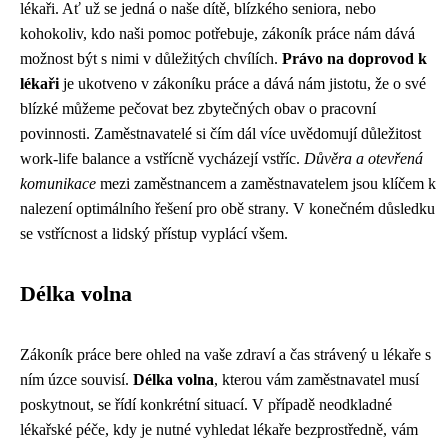
lékaři. Ať už se jedná o naše dítě, blízkého seniora, nebo
kohokoliv, kdo naši pomoc potřebuje, zákoník práce nám dává
možnost být s nimi v důležitých chvílích.
Právo na doprovod k
lékaři
je ukotveno v zákoníku práce a dává nám jistotu, že o své
blízké můžeme pečovat bez zbytečných obav o pracovní
povinnosti. Zaměstnavatelé si čím dál více uvědomují důležitost
work-life balance a vstřícně vycházejí vstříc.
Důvěra a otevřená
komunikace
mezi zaměstnancem a zaměstnavatelem jsou klíčem k
nalezení optimálního řešení pro obě strany. V konečném důsledku
se vstřícnost a lidský přístup vyplácí všem.
Délka volna
Zákoník práce bere ohled na vaše zdraví a čas strávený u lékaře s
ním úzce souvisí.
Délka volna
, kterou vám zaměstnavatel musí
poskytnout, se řídí konkrétní situací. V případě neodkladné
lékařské péče, kdy je nutné vyhledat lékaře bezprostředně, vám