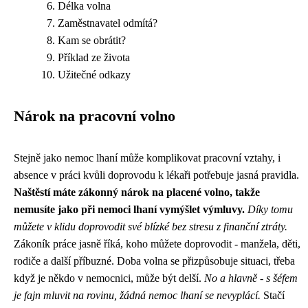
Délka volna
Zaměstnavatel odmítá?
Kam se obrátit?
Příklad ze života
Užitečné odkazy
Nárok na pracovní volno
Stejně jako
nemoc lhaní
může komplikovat pracovní vztahy, i
absence v práci kvůli doprovodu k lékaři potřebuje jasná pravidla.
Naštěstí máte zákonný nárok na placené volno, takže
nemusíte jako při nemoci lhaní vymýšlet výmluvy.
Díky tomu
můžete v klidu doprovodit své blízké bez stresu z finanční ztráty.
Zákoník práce jasně říká, koho můžete doprovodit - manžela, děti,
rodiče a další příbuzné. Doba volna se přizpůsobuje situaci, třeba
když je někdo v nemocnici, může být delší.
No a hlavně - s šéfem
je fajn mluvit na rovinu, žádná nemoc lhaní se nevyplácí.
Stačí