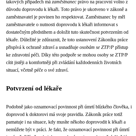
takových případech má
zaměstnanec
právo na pracovní volno z
důvodu doprovodu k lékaři. Toto právo je ukotveno v zákoně a
zaměstnavatel je povinen ho respektovat. Zaměstnanec by měl
zaměstnavatele o nutnosti doprovodu k lékaři informovat s
dostatečným předstihem a doložit tuto skutečnost potvrzením od
lékaře. Důležité je zdůraznit, že toto ustanovení Zákoníku práce
přispívá k ochraně zdraví a usnadňuje
osobám se ZTP/P
přístup
ke zdravotní péči. Díky této podpoře se mohou osoby se ZTP/P
cítit jistěji a komfortněji při zvládání každodenních životních
situací, včetně péče o své zdraví.
Potvrzení od lékaře
Podobně jako
oznamovací povinnost při úmrtí
blízkého člověka, i
doprovod k doktorovi má svoje pravidla. Zákoník práce totiž
pamatuje i na situace, kdy musíte někoho doprovodit k lékaři a
nemůžete být v práci. Je fakt, že oznamovací povinnost při úmrtí