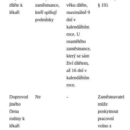
dítěte k
zaměstnance,
věku dítěte,
§ 191
lékaři
kteří splňují
maximálně 9
podmínky
dní v
kalendářním
roce. U
osamělého
zaměstnance,
který se sám
živí dítětem,
až 16 dní v
kalendářním
roce.
Doprovod
Ne
-
Zaměstnavatel
jiného
může
člena
poskytnout
rodiny k
pracovní
lékaři
volno z