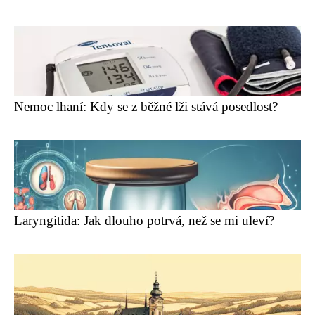
Nemoc lhaní: Kdy se z běžné lži stává posedlost?
Laryngitida: Jak dlouho potrvá, než se mi uleví?