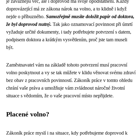
je závažnější věc, ale i doprovod má svoje opodstatnění. Každý
doprovázející má ze zákona nárok na volno, a to klidně i když
nejde o příbuzného.
Samozřejmě musíte doložit papír od doktora,
že byl doprovod nutný.
Tak jako oznamovací povinnost při úmrtí
vyžaduje určité dokumenty, i tady potřebujete potvrzení s datem,
podpisem doktora a krátkým vysvětlením, proč jste tam museli
být.
Zaměstnavatel vám na základě tohoto potvrzení musí pracovní
volno poskytnout a vy se tak můžete v klidu věnovat svému zdraví
bez obav z pracovních povinností. Zákoník práce v tomto ohledu
chrání vaše práva a umožňuje vám zvládnout náročné životní
situace s vědomím, že o vaše pracovní místo nepřijdete.
Placené volno?
Zákoník práce myslí i na situace, kdy potřebujeme doprovod k