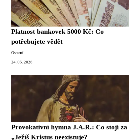
Platnost bankovek 5000 Kč: Co
potřebujete vědět
Ostatní
24. 05. 2026
Provokativní hymna J.A.R.: Co stojí za
„Ježíš Kristus neexistuje?