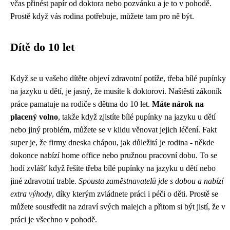
včas přinést papír od doktora nebo pozvánku a je to v pohodě.
Prostě když vás rodina potřebuje, můžete tam pro ně být.
Dítě do 10 let
Když se u vašeho dítěte objeví zdravotní potíže, třeba
bílé pupínky
na jazyku u dětí
, je jasný, že musíte k doktorovi. Naštěstí zákoník
práce pamatuje na rodiče s dětma do 10 let.
Máte nárok na
placený volno
, takže když zjistíte bílé pupínky na jazyku u dětí
nebo jiný problém, můžete se v klidu věnovat jejich léčení. Fakt
super je, že firmy dneska chápou, jak důležitá je rodina - někde
dokonce nabízí home office nebo pružnou pracovní dobu. To se
hodí zvlášť když řešíte třeba bílé pupínky na jazyku u dětí nebo
jiné zdravotní trable.
Spousta zaměstnavatelů jde s dobou a nabízí
extra výhody
, díky kterým zvládnete práci i péči o děti. Prostě se
můžete soustředit na zdraví svých malejch a přitom si být jistí, že v
práci je všechno v pohodě.