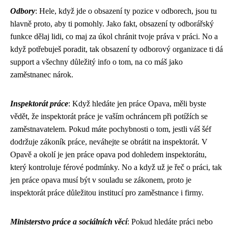
Odbory
: Hele, když jde o
obsazení ty
pozice v odborech, jsou tu
hlavně proto, aby ti pomohly. Jako fakt, obsazení ty odborářský
funkce dělaj lidi, co maj za úkol chránit tvoje práva v práci. No a
když potřebuješ poradit, tak obsazení ty odborový organizace ti dá
support a všechny důležitý info o tom, na co máš jako
zaměstnanec nárok.
Inspektorát práce
: Když hledáte
jen práce Opava
, měli byste
vědět, že inspektorát práce je vaším ochráncem při potížích se
zaměstnavatelem. Pokud máte pochybnosti o tom, jestli váš šéf
dodržuje zákoník práce, neváhejte se obrátit na inspektorát. V
Opavě a okolí je jen práce opava pod dohledem inspektorátu,
který kontroluje férové podmínky. No a když už je řeč o práci, tak
jen práce opava musí být v souladu se zákonem, proto je
inspektorát práce důležitou institucí pro zaměstnance i firmy.
Ministerstvo práce a sociálních věcí
: Pokud hledáte práci nebo