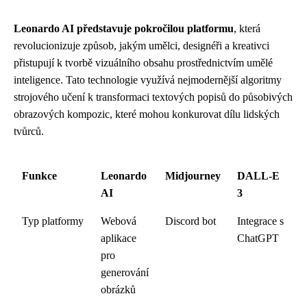
Leonardo AI představuje pokročilou platformu
, která
revolucionizuje způsob, jakým umělci, designéři a kreativci
přistupují k tvorbě vizuálního obsahu prostřednictvím umělé
inteligence. Tato technologie využívá nejmodernější algoritmy
strojového učení k transformaci textových popisů do působivých
obrazových kompozic, které mohou konkurovat dílu lidských
tvůrců.
Funkce
Leonardo
Midjourney
DALL-E
AI
3
Typ platformy
Webová
Discord bot
Integrace s
aplikace
ChatGPT
pro
generování
obrázků