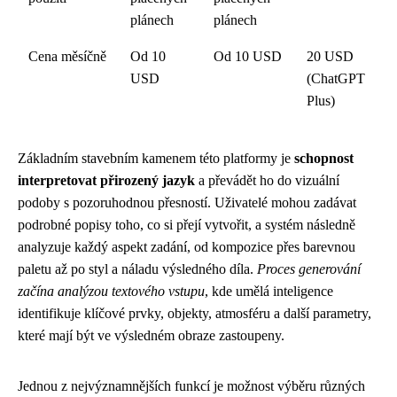
plánech
plánech
Cena měsíčně
Od 10
Od 10 USD
20 USD
USD
(ChatGPT
Plus)
Základním stavebním kamenem této platformy je
schopnost
interpretovat přirozený jazyk
a převádět ho do vizuální
podoby s pozoruhodnou přesností. Uživatelé mohou zadávat
podrobné popisy toho, co si přejí vytvořit, a systém následně
analyzuje každý aspekt zadání, od kompozice přes barevnou
paletu až po styl a náladu výsledného díla.
Proces generování
začína analýzou textového vstupu
, kde umělá inteligence
identifikuje klíčové prvky, objekty, atmosféru a další parametry,
které mají být ve výsledném obraze zastoupeny.
Jednou z nejvýznamnějších funkcí je možnost výběru různých