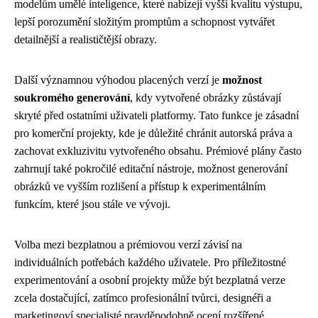
modelům umělé inteligence, které nabízejí vyšší kvalitu výstupu,
lepší porozumění složitým promptům a schopnost vytvářet
detailnější a realističtější obrazy.
Další významnou výhodou placených verzí je
možnost
soukromého generování
, kdy vytvořené obrázky zůstávají
skryté před ostatními uživateli platformy. Tato funkce je zásadní
pro komerční projekty, kde je důležité chránit autorská práva a
zachovat exkluzivitu vytvořeného obsahu. Prémiové plány často
zahrnují také pokročilé editační nástroje, možnost generování
obrázků ve vyšším rozlišení a přístup k experimentálním
funkcím, které jsou stále ve vývoji.
Volba mezi bezplatnou a prémiovou verzí závisí na
individuálních potřebách každého uživatele. Pro příležitostné
experimentování a osobní projekty může být bezplatná verze
zcela dostačující, zatímco profesionální tvůrci, designéři a
marketingoví specialisté pravděpodobně ocení rozšířené