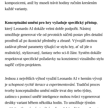
kompozicemi, aniž by museli trávit hodiny ručním kreslením
každé varianty.
Konceptuální umění pro hry vyžaduje specifický přístup
,
který Leonardo AI dokáže velmi dobře podpořit. Nástroj
umožňuje generovat vše od prvotních náčrtů postav přes detailní
prostředí až po ikonické předměty a zbraně. Vývojáři mohou
zadávat přesné parametry týkající se stylu hry, ať už jde o
realistický, stylizovaný, fantasy nebo sci-fi žánr. Systém dokáže
respektovat specifické požadavky na konzistenci vizuálního stylu
napříč celým projektem.
Jednou z největších výhod využití Leonardo AI v herním vývoji
je
schopnost rychlé iterace a experimentování
. Tradiční proces
tvorby konceptuálního umění může trvat dny nebo týdny,
zatímco s pomocí umělé inteligence mohou tvůrci vygenerovat
desítky variant během několika hodin. To umožňuje týmům