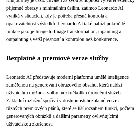
Midjourney je často chválen za svou schopnost vytvářet esteticky
příjemné obrazy s minimálním úsilím, zatímco Leonardo AI
vyniká v situacích, kdy je potřeba přesná kontrola a
opakovatelnost výsledků. Leonardo AI také nabízí pokročilé
funkce jako je Image to Image transformation, inpainting a
outpainting s větší přesností a kontrolou než konkurence.
Bezplatné a prémiové verze služby
Leonardo AI představuje moderní platformu umělé inteligence
zaměřenou na generování obrazového obsahu, která nabízí
uživatelům možnost volby mezi několika úrovněmi služeb.
Základní rozlišení spočívá v dostupnosti bezplatné verze a
různých prémiových plánů, které se liší rozsahem funkcí, počtem
generovaných obrázků a dalšími parametry ovlivňujícími
uživatelskou zkušenost.