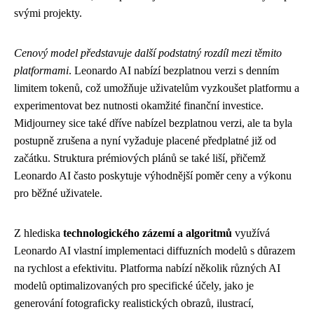
svými projekty.
Cenový model představuje další podstatný rozdíl mezi těmito
platformami
. Leonardo AI nabízí bezplatnou verzi s denním
limitem tokenů, což umožňuje uživatelům vyzkoušet platformu a
experimentovat bez nutnosti okamžité finanční investice.
Midjourney sice také dříve nabízel bezplatnou verzi, ale ta byla
postupně zrušena a nyní vyžaduje placené předplatné již od
začátku. Struktura prémiových plánů se také liší, přičemž
Leonardo AI často poskytuje výhodnější poměr ceny a výkonu
pro běžné uživatele.
Z hlediska
technologického zázemí a algoritmů
využívá
Leonardo AI vlastní implementaci diffuzních modelů s důrazem
na rychlost a efektivitu. Platforma nabízí několik různých AI
modelů optimalizovaných pro specifické účely, jako je
generování fotograficky realistických obrazů, ilustrací,