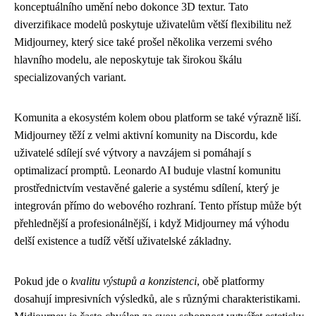
konceptuálního umění nebo dokonce 3D textur. Tato
diverzifikace modelů poskytuje uživatelům větší flexibilitu než
Midjourney, který sice také prošel několika verzemi svého
hlavního modelu, ale neposkytuje tak širokou škálu
specializovaných variant.
Komunita a ekosystém kolem obou platform se také výrazně liší.
Midjourney těží z velmi aktivní komunity na Discordu, kde
uživatelé sdílejí své výtvory a navzájem si pomáhají s
optimalizací promptů. Leonardo AI buduje vlastní komunitu
prostřednictvím vestavěné galerie a systému sdílení, který je
integrován přímo do webového rozhraní. Tento přístup může být
přehlednější a profesionálnější, i když Midjourney má výhodu
delší existence a tudíž větší uživatelské základny.
Pokud jde o
kvalitu výstupů a konzistenci
, obě platformy
dosahují impresivních výsledků, ale s různými charakteristikami.