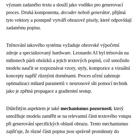
význam zadaného textu a slouží jako vodítko pro generovací
proces. Druhá komponenta,
decoder neboli generátor
, přijímá
tyto vektory a postupně vytváří obrazové pixely, které odpovídají
zadanému popisu.
Trénování takového systému vyžaduje obrovské výpočetní
zdroje a specializovaný hardware. Leonardo AI byl trénován na
milionech párů obrázků a jejich textových popisů, což umožnilo
modelu naučit se rozpoznávat vzory, styly, kompozice a vizuální
koncepty napříč různými doménami. Proces učení zahrnuje
optimalizaci miliard parametrů v neuronové síti pomocí technik
jako je zpětná propagace a gradientní sestup.
Důležitým aspektem je také
mechanismus pozornosti
, který
umožňuje modelu zaměřit se na relevantní části textového vstupu
při generování specifických oblastí obrazu. Tento mechanismus
zajišťuje, že různé části popisu jsou správně promítnuty do