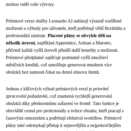
mohou vidět vaše výtvory.
Prémiové verze služby Leonardo AI nabízejí výrazně rozšířené
možnosti a výhody pro uživatele, kteří potřebují větší flexibilitu a
profesionální nástroje.
Placené plány se obvykle dělí na
několik úrovní
, například Apprentice, Artisan a Maestro,
přičemž každá vyšší úroveň přináší další benefity a možnosti.
Prémiové předplatné zajišťuje podstatně vyšší množství
měsíčních kreditů, což umožňuje generovat mnohem více
obrázků bez nutnosti čekat na denní obnovu limitů.
Jednou z klíčových výhod prémiových verzí je
prioritní
zpracování požadavků
, což znamená rychlejší generování
obrázků díky přednostnímu zařazení ve frontě. Tato funkce je
obzvláště cenná pro profesionály a tvůrce obsahu, kteří pracují s
časovými omezeními a potřebují efektivní workflow. Prémiové
plány také odemykají přístup k nejnovějším a nejpokročilejším