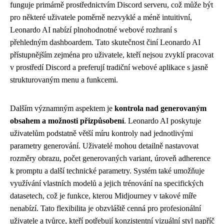
funguje primárně prostřednictvím Discord serveru, což může být
pro některé uživatele poměrně nezvyklé a méně intuitivní,
Leonardo AI nabízí plnohodnotné webové rozhraní s
přehledným dashboardem. Tato skutečnost činí Leonardo AI
přístupnějším zejména pro uživatele, kteří nejsou zvyklí pracovat
v prostředí Discord a preferují tradiční webové aplikace s jasně
strukturovaným menu a funkcemi.
Dalším významným aspektem je
kontrola nad generovaným
obsahem a možnosti přizpůsobení
. Leonardo AI poskytuje
uživatelům podstatně větší míru kontroly nad jednotlivými
parametry generování. Uživatelé mohou detailně nastavovat
rozměry obrazu, počet generovaných variant, úroveň adherence
k promptu a další technické parametry. Systém také umožňuje
využívání vlastních modelů a jejich trénování na specifických
datasetech, což je funkce, kterou Midjourney v takové míře
nenabízí. Tato flexibilita je obzvláště cenná pro profesionální
uživatele a tvůrce, kteří potřebují konzistentní vizuální styl napříč