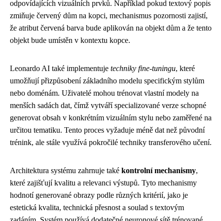
odpovídajících vizuálních prvků. Například pokud textový popis
zmiňuje červený dům na kopci, mechanismus pozornosti zajistí,
že atribut červená barva bude aplikován na objekt dům a že tento
objekt bude umístěn v kontextu kopce.
Leonardo AI také implementuje
techniky fine-tuningu
, které
umožňují přizpůsobení základního modelu specifickým stylům
nebo doménám. Uživatelé mohou trénovat vlastní modely na
menších sadách dat, čímž vytváří specializované verze schopné
generovat obsah v konkrétním vizuálním stylu nebo zaměřené na
určitou tematiku. Tento proces vyžaduje méně dat než původní
trénink, ale stále využívá pokročilé techniky transferového učení.
Architektura systému zahrnuje také
kontrolní mechanismy
,
které zajišťují kvalitu a relevanci výstupů. Tyto mechanismy
hodnotí generované obrazy podle různých kritérií, jako je
estetická kvalita, technická přesnost a soulad s textovým
zadáním. Systém používá dodatečné neuronové sítě trénované