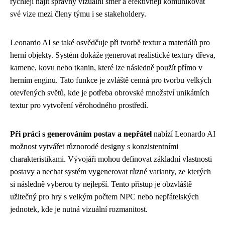
rychleji najít správný vizuální směr a efektivněji komunikovat
své vize mezi členy týmu i se stakeholdery.
Leonardo AI se také osvědčuje při tvorbě textur a materiálů pro
herní objekty. Systém dokáže generovat realistické textury dřeva,
kamene, kovu nebo tkanin, které lze následně použít přímo v
herním enginu. Tato funkce je zvláště cenná pro tvorbu velkých
otevřených světů, kde je potřeba obrovské množství unikátních
textur pro vytvoření věrohodného prostředí.
Při práci s generováním postav a nepřátel
nabízí Leonardo AI
možnost vytvářet různorodé designy s konzistentními
charakteristikami. Vývojáři mohou definovat základní vlastnosti
postavy a nechat systém vygenerovat různé varianty, ze kterých
si následně vyberou ty nejlepší. Tento přístup je obzvláště
užitečný pro hry s velkým počtem NPC nebo nepřátelských
jednotek, kde je nutná vizuální rozmanitost.