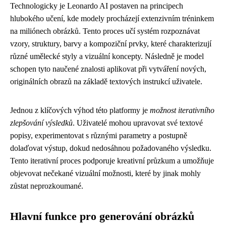
Technologicky je Leonardo AI postaven na principech
hlubokého učení, kde modely procházejí extenzivním tréninkem
na miliónech obrázků. Tento proces učí systém rozpoznávat
vzory, struktury, barvy a kompoziční prvky, které charakterizují
různé umělecké styly a vizuální koncepty. Následně je model
schopen tyto naučené znalosti aplikovat při vytváření nových,
originálních obrazů na základě textových instrukcí uživatele.
Jednou z klíčových výhod této platformy je
možnost iterativního
zlepšování výsledků
. Uživatelé mohou upravovat své textové
popisy, experimentovat s různými parametry a postupně
dolaďovat výstup, dokud nedosáhnou požadovaného výsledku.
Tento iterativní proces podporuje kreativní průzkum a umožňuje
objevovat nečekané vizuální možnosti, které by jinak mohly
zůstat neprozkoumané.
Hlavní funkce pro generování obrázků