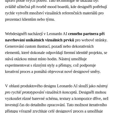
upraví podle svých potřeb. Tato technologie se ukázala být
zvláště užitečná při tvorbě mood boardů, kde designéři potřebují
rychle vytvořit množství vizuálních referenčních materiálů pro
prezentaci klientům nebo týmu.
Webdesignéři nacházejí v Leonardo AI
cenného partnera při
navrhování unikátních vizuálních prvků
pro webové stránky.
Generování custom ilustrací, pozadí nebo dekorativních
elementů, které dokonale odpovídají firemní identitě projektu, se
stává otázkou minut místo hodin. Nástroj umožňuje
experimentovat s různými styly a přístupy, což podporuje
kreativní proces a pomáhá objevovat nové designové směry.
V oblasti produktového designu Leonardo AI slouží jako
nástroj
pro rychlé prototypování vizuálních konceptů
. Designéři mohou
vyzkoušet různé barevné schéma, textury a kompozice dříve, než
investují čas do detailního zpracování. Tato možnost iterativního
přístupu výrazně zrychluje celý designový proces a umožňuje