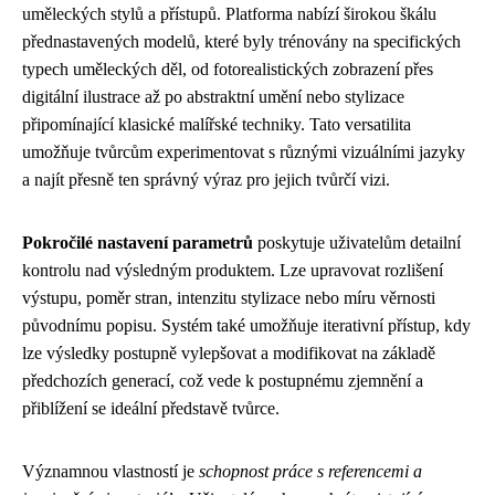
uměleckých stylů a přístupů. Platforma nabízí širokou škálu
přednastavených modelů, které byly trénovány na specifických
typech uměleckých děl, od fotorealistických zobrazení přes
digitální ilustrace až po abstraktní umění nebo stylizace
připomínající klasické malířské techniky. Tato versatilita
umožňuje tvůrcům experimentovat s různými vizuálními jazyky
a najít přesně ten správný výraz pro jejich tvůrčí vizi.
Pokročilé nastavení parametrů
poskytuje uživatelům detailní
kontrolu nad výsledným produktem. Lze upravovat rozlišení
výstupu, poměr stran, intenzitu stylizace nebo míru věrnosti
původnímu popisu. Systém také umožňuje iterativní přístup, kdy
lze výsledky postupně vylepšovat a modifikovat na základě
předchozích generací, což vede k postupnému zjemnění a
přiblížení se ideální představě tvůrce.
Významnou vlastností je
schopnost práce s referencemi a