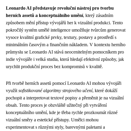
Leonardo AI představuje revoluční nástroj pro tvorbu
herních assetů a konceptuálního umění
, který zásadním
způsobem mění přístup vývojářů her k vizuální produkci. Tento
pokročilý systém umělé inteligence umožňuje tvůrcům generovat
vysoce kvalitní grafické prvky, textury, postavy a prostředí s
minimálním časovým a finančním nákladem. V kontextu herního
průmyslu se Leonardo AI stává neocenitelným pomocníkem pro
indie vývojáře i velká studia, která hledají efektivní způsoby, jak
urychlit produkční proces bez kompromisů v kvalitě.
Při tvorbě herních assetů pomocí Leonardo AI mohou vývojáři
využít
sofistikované algoritmy strojového učení
, které dokáží
pochopit a interpretovat textové popisy a přeměnit je na vizuální
obsah. Tento proces je obzvláště užitečný při vytváření
konceptuálního umění, kde je třeba rychle prozkoumát různé
vizuální směry a estetické přístupy. Umělci mohou
experimentovat s různými styly, barevnými paletami a