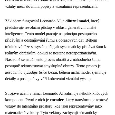
vztahy mezi slovními popisy a vizuálními reprezentacemi.
Základem fungování Leonardo AI je
difuzní model
, který
představuje revoluční přístup v oblasti generativní umělé
inteligence. Tento model pracuje na principu postupného
přidávání a odstraňování šumu z obrazových dat. Během
tréninkové fáze se systém učí, jak systematicky přidávat šum k
reálným obrázkům, dokud se nestane nerozpoznatelným.
Následně se naučí tento proces obrátit a z náhodného šumu
postupně rekonstruovat smysluplné obrazy. Tento proces je
iterativní a vyžaduje tisíce kroků
, během nichž model zjemňuje
detaily a postupně vytváří koherentní vizuální výstup.
Strojové učení v rámci Leonardo AI zahrnuje několik klíčových
komponent. První z nich je
encoder
, který transformuje textové
vstupy do latentního prostoru, kde jsou reprezentovány jako
matematické vektory. Tyto vektory zachycují sémantický