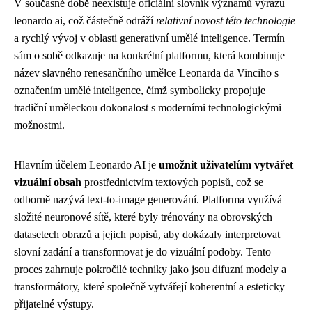
V současné době neexistuje oficiální slovník významů výrazu
leonardo ai, což částečně odráží
relativní novost této technologie
a rychlý vývoj v oblasti generativní umělé inteligence. Termín
sám o sobě odkazuje na konkrétní platformu, která kombinuje
název slavného renesančního umělce Leonarda da Vinciho s
označením umělé inteligence, čímž symbolicky propojuje
tradiční uměleckou dokonalost s moderními technologickými
možnostmi.
Hlavním účelem Leonardo AI je
umožnit uživatelům vytvářet
vizuální obsah
prostřednictvím textových popisů, což se
odborně nazývá text-to-image generování. Platforma využívá
složité neuronové sítě, které byly trénovány na obrovských
datasetech obrazů a jejich popisů, aby dokázaly interpretovat
slovní zadání a transformovat je do vizuální podoby. Tento
proces zahrnuje pokročilé techniky jako jsou difuzní modely a
transformátory, které společně vytvářejí koherentní a esteticky
přijatelné výstupy.