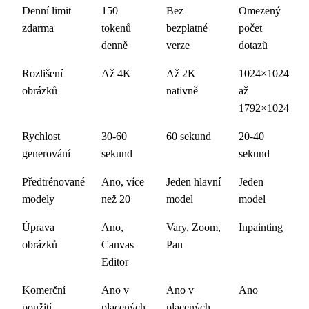
Denní limit
150
Bez
Omezený
zdarma
tokenů
bezplatné
počet
denně
verze
dotazů
Rozlišení
Až 4K
Až 2K
1024×1024
obrázků
nativně
až
1792×1024
Rychlost
30-60
60 sekund
20-40
generování
sekund
sekund
Předtrénované
Ano, více
Jeden hlavní
Jeden
modely
než 20
model
model
Úprava
Ano,
Vary, Zoom,
Inpainting
obrázků
Canvas
Pan
Editor
Komerční
Ano v
Ano v
Ano
použití
placených
placených