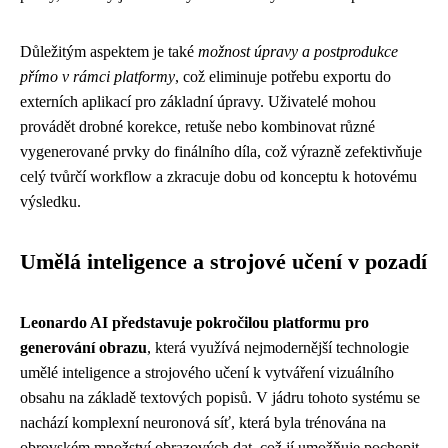
Důležitým aspektem je také
možnost úpravy a postprodukce
přímo v rámci platformy
, což eliminuje potřebu exportu do
externích aplikací pro základní úpravy. Uživatelé mohou
provádět drobné korekce, retuše nebo kombinovat různé
vygenerované prvky do finálního díla, což výrazně zefektivňuje
celý tvůrčí workflow a zkracuje dobu od konceptu k hotovému
výsledku.
Umělá inteligence a strojové učení v pozadí
Leonardo AI představuje pokročilou platformu pro
generování obrazu
, která využívá nejmodernější technologie
umělé inteligence a strojového učení k vytváření vizuálního
obsahu na základě textových popisů. V jádru tohoto systému se
nachází komplexní neuronová síť, která byla trénována na
obrovském množství obrazových dat, což jí umožňuje pochopit