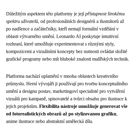
Důležitým aspektem této platformy je její
přístupnost širokému
spektru uživatelů
, od profesionálních designérů a ilustrátorů až
po nadšence a začátečníky, kteří nemají formální vzdělání v
oblasti výtvarného umění. Leonardo AI poskytuje intuitivní
rozhraní, které umožňuje experimentovat s různými styly,
kompozicemi a vizuálními koncepty bez nutnosti ovládat složité
grafické programy nebo mít hluboké znalosti malířských technik.
Platforma nachází uplatnění v mnoha oblastech kreativního
průmyslu. Herní vývojáři ji používají pro tvorbu konceptuálního
umění a designu postav, marketingoví specialisté pro vytváření
vizuálů pro kampaně, spisovatelé a tvůrci obsahu pro ilustrace k
jejich projektům.
Flexibilita nástroje umožňuje generovat vše
od fotorealistických obrazů až po stylizovanou grafiku
,
anime ilustrace nebo abstraktní umělecká díla.