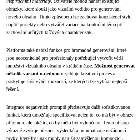
inspiračními materiály
. Uživatelé mohou nahrát existující
obrázky, které slouží jako vizuální vodítko pro generování
nového obsahu. Tímto způsobem lze zachovat konzistenci stylu
napříč projekty nebo vytvářet variace na konkrétní téma při
zachování určitých klíčových charakteristik.
Platforma také nabízí funkce pro hromadné generování, které
jsou neocenitelné pro profesionály potřebující vytvořit větší
množství vizuálního obsahu v krátkém čase.
Možnost generovat
několik variant najednou
urychluje kreativní proces a
poskytuje širší výběr možností, ze kterých lze vybírat nejlepší
řešení.
Integrace negativních promptů představuje další sofistikovanou
funkci, která umožňuje specifikovat nejen to, co má být v obraze
přítomno, ale také to, co by mělo být vyloučeno. Tento přístup
výrazně zvyšuje přesnost výsledků a minimalizuje nežádoucí
prvky, které by jinak mohly narušit zamýšlenou kompozici.