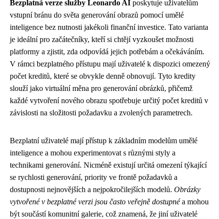
Bezplatná verze služby Leonardo AI
poskytuje uživatelům
vstupní bránu do světa generování obrazů pomocí umělé
inteligence bez nutnosti jakékoli finanční investice. Tato varianta
je ideální pro začátečníky, kteří si chtějí vyzkoušet možnosti
platformy a zjistit, zda odpovídá jejich potřebám a očekáváním.
V rámci bezplatného přístupu mají uživatelé k dispozici omezený
počet kreditů, které se obvykle denně obnovují. Tyto kredity
slouží jako virtuální měna pro generování obrázků, přičemž
každé vytvoření nového obrazu spotřebuje určitý počet kreditů v
závislosti na složitosti požadavku a zvolených parametrech.
Bezplatní uživatelé mají přístup k základním modelům umělé
inteligence a mohou experimentovat s různými styly a
technikami generování. Nicméně existují určitá omezení týkající
se rychlosti generování, priority ve frontě požadavků a
dostupnosti nejnovějších a nejpokročilejších modelů.
Obrázky
vytvořené v bezplatné verzi jsou často veřejně dostupné
a mohou
být součástí komunitní galerie, což znamená, že jiní uživatelé