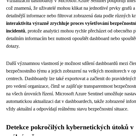
Vizualizační dashboardy v Microsoft Azure Sentinel podporují intera
což znamená, že uživatelé mohou klikat na jednotlivé prvky grafů a
detailnější informace nebo filtrovat zobrazená data podle různých kri
interaktivita výrazně zrychluje proces vyšetřování bezpečnostn
incidentů
, protože analytici mohou rychle přecházet od obecného p
detailním informacím bez nutnosti opouštět dashboard nebo spouštět
dotazy.
Další významnou vlastností je možnost sdílení dashboardů mezi čle
bezpečnostního týmu a jejich zobrazení na velkých monitorech v o
centrech. Dashboardy lze také exportovat a začlenit do pravidelných
pro vedení organizace, čímž se zajišťuje transparentnost bezpečnost
na všech úrovních řízení. Microsoft Azure Sentinel umožňuje nastav
automatickou aktualizaci dat v dashboardech, takže zobrazené info
vždy aktuální a odpovídají reálnému stavu bezpečnostní situace.
Detekce pokročilých kybernetických útoků v