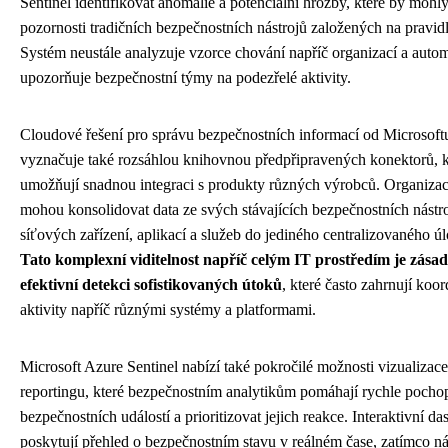
Sentinel identifikovat anomálie a potenciální hrozby, které by mohl
pozornosti tradičních bezpečnostních nástrojů založených na pravid
Systém neustále analyzuje vzorce chování napříč organizací a auto
upozorňuje bezpečnostní týmy na podezřelé aktivity.
Cloudové řešení pro správu bezpečnostních informací od Microsoft
vyznačuje také rozsáhlou knihovnou předpřipravených konektorů, k
umožňují snadnou integraci s produkty různých výrobců. Organizac
mohou konsolidovat data ze svých stávajících bezpečnostních nástro
síťových zařízení, aplikací a služeb do jediného centralizovaného úl
Tato komplexní viditelnost napříč celým IT prostředím je zásad
efektivní detekci sofistikovaných útoků
, které často zahrnují koo
aktivity napříč různými systémy a platformami.
Microsoft Azure Sentinel nabízí také pokročilé možnosti vizualizace
reportingu, které bezpečnostním analytikům pomáhají rychle pochop
bezpečnostních událostí a prioritizovat jejich reakce. Interaktivní d
poskytují přehled o bezpečnostním stavu v reálném čase, zatímco ná