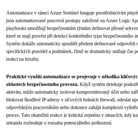
Automatizace v rámci Azure Sentinel funguje prostřednictvím
play
jsou automatizované pracovní postupy založené na Azure Logic Ap
playbooks umožňují bezpečnostním týmům definovat přesné sekven
které se mají provést při detekci konkrétního typu bezpečnostního i
Systém dokáže automaticky spouštět předem definované odpovědi 
specifických pravidel a podmínek, čímž se dramaticky snižuje čas p
reakci na hrozby.
Praktické využití automatizace se projevuje v několika klíčový
oblastech bezpečnostního provozu.
Když systém detekuje podezř
aktivitu, může automaticky izolovat kompromitovaný účet nebo zaří
blokovat škodlivé IP adresy v síťových bránách firewall, odeslat up
odpovědným pracovníkům nebo dokonce zahájit komplexní vyšetřo
proces. Tato okamžitá reakce je kritická zejména v situacích, kdy k
sekunda rozhoduje o rozsahu potenciálního poškození.