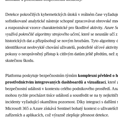
Detekce pokročilých kybernetických útoků v reálném čase vyžaduj
sofistikované analytické nástroje schopné zpracovávat obrovské mno
a rozpoznávat vzorce charakteristické pro škodlivé aktivity.
Azure Se
využívá pokročilé algoritmy strojového učení
, které se neustále učí z
historických dat a přizpůsobují se novým hrozbám. Tyto algoritmy
identifikovat neobvyklé chování uživatelů, podezřelé síťové aktivit
pokusy o neoprávněný přístup k citlivým datům ještě předtím, než 
skutečnou škodu.
Platforma poskytuje bezpečnostním týmům
komplexní přehled o 
prostřednictvím integrovaných dashboardů a vizualizací
, které
bezpečnostní události v kontextu celého podnikového prostředí. Ana
mohou rychle procházet tisíce událostí a soustředit se na ty nejkritičt
incidenty vyžadující okamžitou pozornost. Díky integraci s dalšími
Microsoft 365 a Azure získává Sentinel bohatý kontext o uživatelích
zařízeních a aplikacích, což výrazně zlepšuje přesnost detekce.