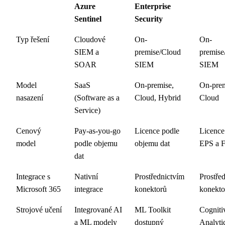
Azure
Enterprise
Sentinel
Security
Typ řešení
Cloudové
On-
On-
SIEM a
premise/Cloud
premise
SOAR
SIEM
SIEM
Model
SaaS
On-premise,
On-prem
nasazení
(Software as a
Cloud, Hybrid
Cloud
Service)
Cenový
Pay-as-you-go
Licence podle
Licence
model
podle objemu
objemu dat
EPS a 
dat
Integrace s
Nativní
Prostřednictvím
Prostře
Microsoft 365
integrace
konektorů
konekto
Strojové učení
Integrované AI
ML Toolkit
Cogniti
a ML modely
dostupný
Analyti