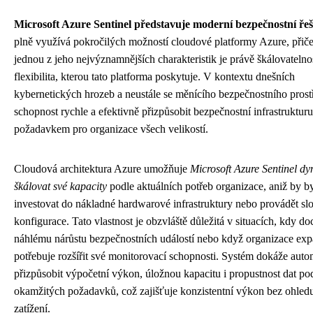
Microsoft Azure Sentinel představuje moderní bezpečnostní řeš
plně využívá pokročilých možností cloudové platformy Azure, přič
jednou z jeho nejvýznamnějších charakteristik je právě škálovatelno
flexibilita, kterou tato platforma poskytuje. V kontextu dnešních
kybernetických hrozeb a neustále se měnícího bezpečnostního prostř
schopnost rychle a efektivně přizpůsobit bezpečnostní infrastruktur
požadavkem pro organizace všech velikostí.
Cloudová architektura Azure umožňuje
Microsoft Azure Sentinel d
škálovat své kapacity
podle aktuálních potřeb organizace, aniž by b
investovat do nákladné hardwarové infrastruktury nebo provádět slo
konfigurace. Tato vlastnost je obzvláště důležitá v situacích, kdy do
náhlému nárůstu bezpečnostních událostí nebo když organizace exp
potřebuje rozšířit své monitorovací schopnosti. Systém dokáže auto
přizpůsobit výpočetní výkon, úložnou kapacitu i propustnost dat po
okamžitých požadavků, což zajišťuje konzistentní výkon bez ohled
zatížení.