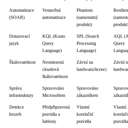
Automatizace
Vestavěná
Phantom
Resilien
(SOAR)
automatizace
(samostatný
(samost
produkt)
produkt
Dotazovací
KQL (Kusto
SPL (Search
AQL (A
jazyk
Query
Processing
Query
Language)
Language)
Langua
Škálovatelnost
Neomezená
Závisí na
Závisí 
cloudová
hardwaru/licenci
hardwar
škálovatelnost
Správa
Spravováno
Spravováno
Spravo
infrastruktury
Microsoftem
zákazníkem
zákazn
Detekce
Předpřipravená
Vlastní
Vlastní
hrozeb
pravidla a
korelační
korelač
šablony
pravidla
pravidla