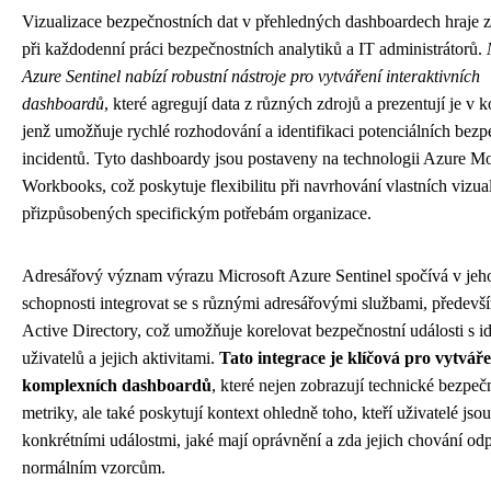
Vizualizace bezpečnostních dat v přehledných dashboardech hraje z
při každodenní práci bezpečnostních analytiků a IT administrátorů.
Azure Sentinel nabízí robustní nástroje pro vytváření interaktivních
dashboardů
, které agregují data z různých zdrojů a prezentují je v k
jenž umožňuje rychlé rozhodování a identifikaci potenciálních bezp
incidentů. Tyto dashboardy jsou postaveny na technologii Azure Mo
Workbooks, což poskytuje flexibilitu při navrhování vlastních vizual
přizpůsobených specifickým potřebám organizace.
Adresářový význam výrazu Microsoft Azure Sentinel spočívá v jeh
schopnosti integrovat se s různými adresářovými službami, předevš
Active Directory, což umožňuje korelovat bezpečnostní události s id
uživatelů a jejich aktivitami.
Tato integrace je klíčová pro vytváře
komplexních dashboardů
, které nejen zobrazují technické bezpeč
metriky, ale také poskytují kontext ohledně toho, kteří uživatelé jsou
konkrétními událostmi, jaké mají oprávnění a zda jejich chování od
normálním vzorcům.