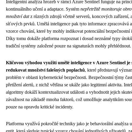
Inteligentní analýza hrozeb v rámci Azure Sentinel funguje na princ
kontinuálního učení a adaptace. Systém
nepřetržitě monitoruje obro
množství dat
z různých zdrojů včetně serverů, koncových zařízení, a
síťových prvků. Umělá inteligence pak tyto informace zpracovává a
vzorce chování, které by mohly indikovat potenciální bezpečnostní i
Díky tomu dokáže platforma rozpoznat i dosud neznámé typy útoků,
tradiční systémy založené pouze na signaturách mohly přehlédnout.
Klíčovou výhodou využití umělé inteligence v Azure Sentinel je
redukovat množství falešných poplachů
, které představují význ
problém v oblasti kybernetické bezpečnosti. Bezpečnostní týmy čast
přetížení alertů, z nichž většina se ukáže jako legitimní aktivita. Inte
algoritmy dokáží kontextualizovat události a vyhodnotit jejich skut
závažnost na základě mnoha faktorů, což umožňuje analytikům soust
pouze na opravdu kritické incidenty.
Platforma využívá pokročilé techniky jako je behaviorální analýza u
entit, která sleduje typické vzorce chování jednotlivých uživatelů, za