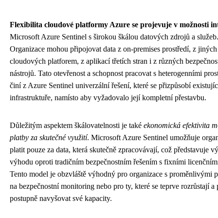
Flexibilita cloudové platformy Azure se projevuje v možnosti in
Microsoft Azure Sentinel s širokou škálou datových zdrojů a služeb
Organizace mohou připojovat data z on-premises prostředí, z jiných
cloudových platforem, z aplikací třetích stran i z různých bezpečnos
nástrojů. Tato otevřenost a schopnost pracovat s heterogenními pros
činí z Azure Sentinel univerzální řešení, které se přizpůsobí existujíc
infrastruktuře, namísto aby vyžadovalo její kompletní přestavbu.
Důležitým aspektem škálovatelnosti je také
ekonomická efektivita 
platby za skutečné využití
. Microsoft Azure Sentinel umožňuje orga
platit pouze za data, která skutečně zpracovávají, což představuje
výhodu oproti tradičním bezpečnostním řešením s fixními licenčním
Tento model je obzvláště výhodný pro organizace s proměnlivými 
na bezpečnostní monitoring nebo pro ty, které se teprve rozrůstají a 
postupně navyšovat své kapacity.