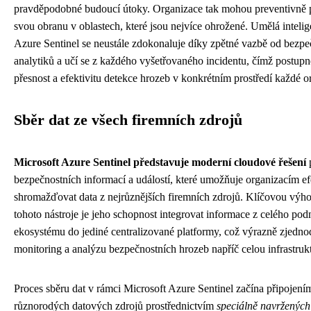
pravděpodobné budoucí útoky. Organizace tak mohou preventivně p
svou obranu v oblastech, které jsou nejvíce ohrožené. Umělá inteli
Azure Sentinel se neustále zdokonaluje díky zpětné vazbě od bezpe
analytiků a učí se z každého vyšetřovaného incidentu, čímž postupn
přesnost a efektivitu detekce hrozeb v konkrétním prostředí každé o
Sběr dat ze všech firemních zdrojů
Microsoft Azure Sentinel představuje moderní cloudové řešení
bezpečnostních informací a událostí, které umožňuje organizacím ef
shromažďovat data z nejrůznějších firemních zdrojů. Klíčovou výh
tohoto nástroje je jeho schopnost integrovat informace z celého po
ekosystému do jediné centralizované platformy, což výrazně zjedno
monitoring a analýzu bezpečnostních hrozeb napříč celou infrastruk
Proces sběru dat v rámci Microsoft Azure Sentinel začína připojení
různorodých datových zdrojů prostřednictvím
speciálně navržených