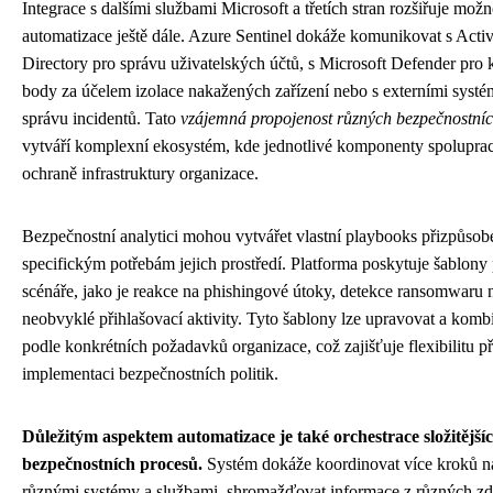
Integrace s dalšími službami Microsoft a třetích stran rozšiřuje možn
automatizace ještě dále. Azure Sentinel dokáže komunikovat s Acti
Directory pro správu uživatelských účtů, s Microsoft Defender pro
body za účelem izolace nakažených zařízení nebo s externími systé
správu incidentů. Tato
vzájemná propojenost různých bezpečnostníc
vytváří komplexní ekosystém, kde jednotlivé komponenty spoluprac
ochraně infrastruktury organizace.
Bezpečnostní analytici mohou vytvářet vlastní playbooks přizpůsob
specifickým potřebám jejich prostředí. Platforma poskytuje šablony
scénáře, jako je reakce na phishingové útoky, detekce ransomwaru 
neobvyklé přihlašovací aktivity. Tyto šablony lze upravovat a komb
podle konkrétních požadavků organizace, což zajišťuje flexibilitu př
implementaci bezpečnostních politik.
Důležitým aspektem automatizace je také orchestrace složitější
bezpečnostních procesů.
Systém dokáže koordinovat více kroků n
různými systémy a službami, shromažďovat informace z různých zd