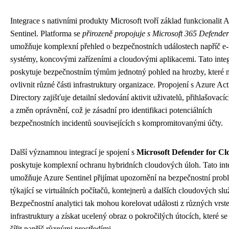
Integrace s nativními produkty Microsoft tvoří základ funkcionalit 
Sentinel. Platforma se
přirozeně propojuje s Microsoft 365 Defender
umožňuje komplexní přehled o bezpečnostních událostech napříč e
systémy, koncovými zařízeními a cloudovými aplikacemi. Tato inte
poskytuje bezpečnostním týmům jednotný pohled na hrozby, které
ovlivnit různé části infrastruktury organizace. Propojení s Azure Act
Directory zajišťuje detailní sledování aktivit uživatelů, přihlašovac
a změn oprávnění, což je zásadní pro identifikaci potenciálních
bezpečnostních incidentů souvisejících s kompromitovanými účty.
Další významnou integrací je spojení s
Microsoft Defender for Cl
poskytuje komplexní ochranu hybridních cloudových úloh. Tato int
umožňuje Azure Sentinel přijímat upozornění na bezpečnostní pro
týkající se virtuálních počítačů, kontejnerů a dalších cloudových slu
Bezpečnostní analytici tak mohou korelovat události z různých vrst
infrastruktury a získat ucelený obraz o pokročilých útocích, které 
šířit napříč různými prostředími.