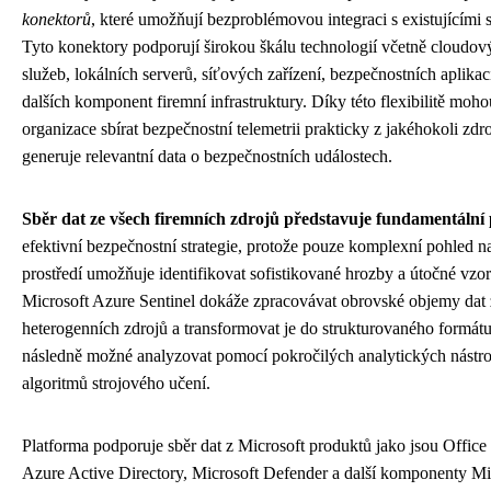
konektorů
, které umožňují bezproblémovou integraci s existujícími 
Tyto konektory podporují širokou škálu technologií včetně cloudov
služeb, lokálních serverů, síťových zařízení, bezpečnostních aplika
dalších komponent firemní infrastruktury. Díky této flexibilitě moho
organizace sbírat bezpečnostní telemetrii prakticky z jakéhokoli zdro
generuje relevantní data o bezpečnostních událostech.
Sběr dat ze všech firemních zdrojů představuje fundamentální p
efektivní bezpečnostní strategie, protože pouze komplexní pohled n
prostředí umožňuje identifikovat sofistikované hrozby a útočné vzor
Microsoft Azure Sentinel dokáže zpracovávat obrovské objemy dat 
heterogenních zdrojů a transformovat je do strukturovaného formátu,
následně možné analyzovat pomocí pokročilých analytických nástro
algoritmů strojového učení.
Platforma podporuje sběr dat z Microsoft produktů jako jsou Office
Azure Active Directory, Microsoft Defender a další komponenty Mi