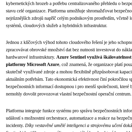
kybernetických hrozeb a potřebu centralizovaného přehledu o bezp
stavu celé organizace. Platforma umožňuje shromažďovat bezpečnos
nejrůznějších zdrojů napříč celým podnikovým prostředím, včetně l
systémů, cloudových služeb a hybridních infrastruktur.
Jednou z klíčových výhod tohoto cloudového řešení je jeho schopn
zpracovávat obrovské množství dat bez nutnosti investovat do nákl
hardwarové infrastruktury.
Azure Sentinel využívá škálovatelnost
platformy Microsoft Azure
, což znamená, že organizace platí pou
skutečně využívané zdroje a mohou flexibilně přizpůsobovat kapac
aktuálním potřebám. Tato ekonomická efektivnost činí pokročilou s
bezpečnostních informací dostupnou i pro menší společnosti, které b
nemohly dovolit provozovat vlastní bezpečnostní operační centrum.
Platforma integruje funkce systému pro správu bezpečnostních info
událostí s možnostmi orchestrace, automatizace a reakce na bezpečn
incidenty.
Díky vestavěné umělé inteligenci a strojovému učení
doká