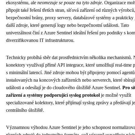
ekosystému, ale
neomezuje se pouze na tyto zdroje
. Organizace mo
připojit také řešení třetích stran, síťová zařízení od různých výrobců
bezpečnostní brány, proxy servery, databázové systémy a prakticky 
další zdroje, které generují logy nebo bezpečnostní události. Tato
univerzálnost činí z Azure Sentinel ideální řešení pro podniky s ko
diverzifikovanou IT infrastrukturou.
Technicky probíhá sběr dat prostřednictvím několika mechanismů. 
konektory využívají přímé API integrace, které umožňují real-time 
s minimální latencí. Jiné zdroje mohou být připojeny pomocí agentů
instalovaných na koncových zařízeních nebo serverech, které sbírají
události a odesílají je do cloudového úložiště Azure Sentinel.
Pro s
zařízení a systémy podporující syslog protokol
je možné využít
specializované kolektory, které přijímají syslog zprávy a předávají j
centrálního úložiště.
Významnou výhodou Azure Sentinel je jeho schopnost normalizovat
různých zdrojů do jednotného formátu, což výrazně usnadňuje nás