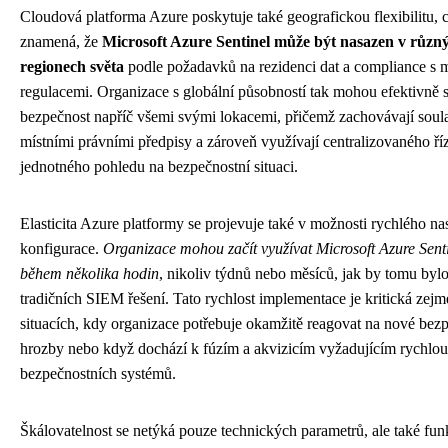
Cloudová platforma Azure poskytuje také geografickou flexibilitu, 
znamená, že
Microsoft Azure Sentinel může být nasazen v různ
regionech světa
podle požadavků na rezidenci dat a compliance s m
regulacemi. Organizace s globální působností tak mohou efektivně 
bezpečnost napříč všemi svými lokacemi, přičemž zachovávají soul
místními právními předpisy a zároveň využívají centralizovaného ří
jednotného pohledu na bezpečnostní situaci.
Elasticita Azure platformy se projevuje také v možnosti rychlého na
konfigurace.
Organizace mohou začít využívat Microsoft Azure Sent
během několika hodin
, nikoliv týdnů nebo měsíců, jak by tomu byl
tradičních SIEM řešení. Tato rychlost implementace je kritická zej
situacích, kdy organizace potřebuje okamžitě reagovat na nové bez
hrozby nebo když dochází k fúzím a akvizicím vyžadujícím rychlou 
bezpečnostních systémů.
Škálovatelnost se netýká pouze technických parametrů, ale také fu