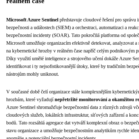
reálném čase
Microsoft Azure Sentinel
představuje cloudové řešení pro správu 
bezpečnosti a událostech (SIEM) a orchestraci, automatizaci a reakc
bezpečnostní incidenty (SOAR). Tato pokročilá platforma od společ
Microsoft umožňuje organizacím efektivně detekovat, analyzovat a 
na kybernetické hrozby v reálném čase napříč celým podnikovým p
Díky využití umělé inteligence a strojového učení dokáže Azure Sen
identifikovat i ty nejsofistikovanější útoky, které by tradičním bezp
nástrojům mohly uniknout.
V současné době čelí organizace stále komplexnějším kybernetick
hrozbám, které vyžadují
nepřetržité monitorování a okamžitou r
Azure Sentinel shromažďuje bezpečnostní data z různých zdrojů vč
cloudových služeb, lokálních infrastruktur, síťových zařízení a kon
bodů. Tato rozsáhlá agregace dat vytváří komplexní obraz o bezpe
stavu organizace a umožňuje bezpečnostním analytikům rychle ident
anomálie a potenciální bezpečnostní incidenty.