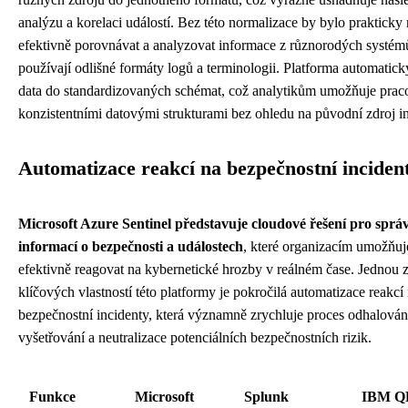
analýzu a korelaci událostí. Bez této normalizace by bylo praktick
efektivně porovnávat a analyzovat informace z různorodých systémů
používají odlišné formáty logů a terminologii. Platforma automatic
data do standardizovaných schémat, což analytikům umožňuje praco
konzistentními datovými strukturami bez ohledu na původní zdroj i
Automatizace reakcí na bezpečnostní inciden
Microsoft Azure Sentinel představuje cloudové řešení pro sprá
informací o bezpečnosti a událostech
, které organizacím umožňuj
efektivně reagovat na kybernetické hrozby v reálném čase. Jednou 
klíčových vlastností této platformy je pokročilá automatizace reakcí
bezpečnostní incidenty, která významně zrychluje proces odhalován
vyšetřování a neutralizace potenciálních bezpečnostních rizik.
Funkce
Microsoft
Splunk
IBM Q