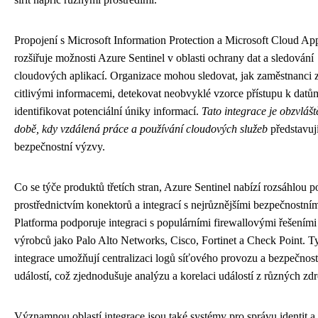
Propojení s Microsoft Information Protection a Microsoft Cloud Ap
rozšiřuje možnosti Azure Sentinel v oblasti ochrany dat a sledování
cloudových aplikací. Organizace mohou sledovat, jak zaměstnanci z
citlivými informacemi, detekovat neobvyklé vzorce přístupu k datů
identifikovat potenciální úniky informací.
Tato integrace je obzvláš
době, kdy vzdálená práce a používání cloudových služeb
představují
bezpečnostní výzvy.
Co se týče produktů třetích stran, Azure Sentinel nabízí rozsáhlou 
prostřednictvím konektorů a integrací s nejrůznějšími bezpečnostními
Platforma podporuje integraci s populárními firewallovými řešeními
výrobců jako Palo Alto Networks, Cisco, Fortinet a Check Point. T
integrace umožňují centralizaci logů síťového provozu a bezpečnos
událostí, což zjednodušuje analýzu a korelaci událostí z různých zdr
Významnou oblastí integrace jsou také systémy pro správu identit a 