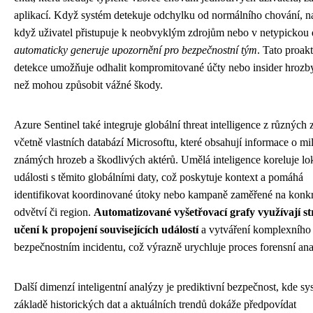
aplikací. Když systém detekuje odchylku od normálního chování, n
když uživatel přistupuje k neobvyklým zdrojům nebo v netypickou
automaticky generuje upozornění pro bezpečnostní tým
. Tato proakt
detekce umožňuje odhalit kompromitované účty nebo insider hrozby
než mohou způsobit vážné škody.
Azure Sentinel také integruje globální threat intelligence z různých 
včetně vlastních databází Microsoftu, které obsahují informace o mi
známých hrozeb a škodlivých aktérů. Umělá inteligence koreluje lo
události s těmito globálními daty, což poskytuje kontext a pomáhá
identifikovat koordinované útoky nebo kampaně zaměřené na konkr
odvětví či region.
Automatizované vyšetřovací grafy využívají st
učení k propojení souvisejících událostí
a vytváření komplexního
bezpečnostním incidentu, což výrazně urychluje proces forensní ana
Další dimenzí inteligentní analýzy je prediktivní bezpečnost, kde sy
základě historických dat a aktuálních trendů dokáže předpovídat