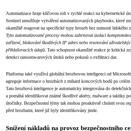
Automatizace hraje klíčovou roli v rychlé reakci na kybernetické ú
Sentinel umožňuje vytváření automatizovaných playbooks, které m
okamžitě reagovat na specifické typy hrozeb bez nutnosti lidského 
Tyto automatizované procesy mohou zahrnovat izolaci kompromito
zařízení, blokování škodlivých IP adres nebo resetování uživatelský
přihlašovacích údajů
. Tato schopnost okamžité reakce je kritická z
detekci ransomwarových útoků nebo pokusů o exfiltraci dat.
Platforma také využívá globální hrozbovou inteligenci od Microsoft
agreguje informace o hrozbách z miliard koncových bodů po celém 
Tato hrozbová inteligence je automaticky integrována do detekčních
a pomáhá identifikovat známé škodlivé aktéry, malware a taktiky p
útočníky. Bezpečnostní týmy tak mohou proaktivně chránit svou or
před hrozbami, které již byly identifikovány jinde.
Snížení nákladů na provoz bezpečnostního ce