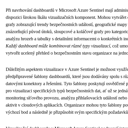
Při navrhování dashboardů v Microsoft Azure Sentinel mají administ
dispozici širokou škálu vizualizačních komponent. Mohou vytvářet
grafy zobrazující trendy bezpečnostních událostí, geografické mapy
znázorňující původ útoků, sloupcové a koláčové grafy pro kategori
analýzu hrozeb a tabulky s detailními informacemi o konkrétních in
Každý dashboard může kombinovat různé typy vizualizací
, což umo
vytvořit ucelený přehled o bezpečnostním stavu organizace na jedn
Důležitým aspektem vizualizace v Azure Sentinel je možnost využí
předpřipravené šablony dashboardů, které jsou dodávány spolu s r
datovými konektory a řešeními. Tyto šablony poskytují osvědčené 
pro vizualizaci specifických typů bezpečnostních dat, ať už se jedná
monitoring síťového provozu, analýzu přihlašovacích událostí nebo
aktivit v cloudových aplikacích. Organizace mohou tyto šablony po
výchozí bod a následně je přizpůsobit svým specifickým požadavk