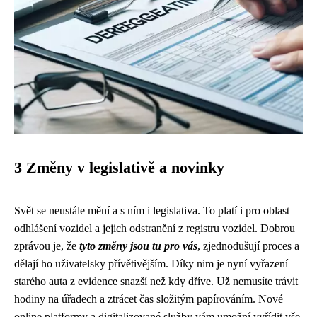
3 Změny v legislativě a novinky
Svět se neustále mění a s ním i legislativa. To platí i pro oblast
odhlášení vozidel a jejich odstranění z registru vozidel. Dobrou
zprávou je, že
tyto změny jsou tu pro vás
, zjednodušují proces a
dělají ho uživatelsky přívětivějším. Díky nim je nyní vyřazení
starého auta z evidence snazší než kdy dříve. Už nemusíte trávit
hodiny na úřadech a ztrácet čas složitým papírováním. Nové
online platformy a digitalizované služby vám umožní vyřídit vše