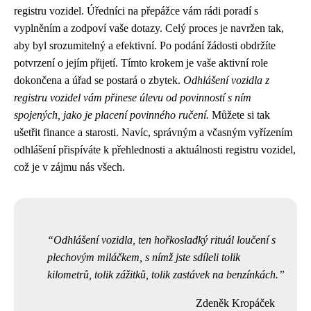
registru vozidel. Úředníci na přepážce vám rádi poradí s
vyplněním a zodpoví vaše dotazy. Celý proces je navržen tak,
aby byl srozumitelný a efektivní. Po podání žádosti obdržíte
potvrzení o jejím přijetí. Tímto krokem je vaše aktivní role
dokončena a úřad se postará o zbytek.
Odhlášení vozidla z
registru vozidel vám přinese úlevu od povinností s ním
spojených, jako je placení povinného ručení.
Můžete si tak
ušetřit finance a starosti. Navíc, správným a včasným vyřízením
odhlášení přispíváte k přehlednosti a aktuálnosti registru vozidel,
což je v zájmu nás všech.
Odhlášení vozidla, ten hořkosladký rituál loučení s
plechovým miláčkem, s nímž jste sdíleli tolik
kilometrů, tolik zážitků, tolik zastávek na benzínkách.
Zdeněk Kropáček