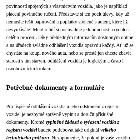
povinností spojených s vlastnictvím vozidla, jako je například
placení povinného ručení. Představte si ten pocit úlevy, kdy už
nemusíte řešit papírování a poplatky spojené s autem, které již
nevyužíváte! Mnoho lidí si pochvaluje jednoduchost a rychlost
celého procesu. Díky přehledným informacím dostupným online
a na úřadech zvládne odhlášení vozidla opravdu každý. Ať už se
chystáte na koupi nového auta, nebo se prostě jen chcete zbavit
starostí s tím starým, odhlášení vozidla je logickým a často i
osvobozujícím krokem.
Potřebné dokumenty a formuláře
Pro úspěšné odhlášení vozidla a jeho odstranění z registru
vozidel je nezbytné správně vyplnit a doručit příslušné
dokumenty. Kromě
vyplněné žádosti o vyřazení vozidla z
registru vozidel
budete potřebovat také originál
velkého
technického průkazu
. Nezapomeňte, že pokud je vaše vozidlo