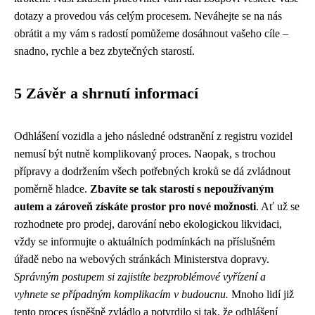
dotazy a provedou vás celým procesem. Neváhejte se na nás
obrátit a my vám s radostí pomůžeme dosáhnout vašeho cíle –
snadno, rychle a bez zbytečných starostí.
5 Závěr a shrnutí informací
Odhlášení vozidla a jeho následné odstranění z registru vozidel
nemusí být nutně komplikovaný proces. Naopak, s trochou
přípravy a dodržením všech potřebných kroků se dá zvládnout
poměrně hladce.
Zbavíte se tak starostí s nepoužívaným
autem a zároveň získáte prostor pro nové možnosti
. Ať už se
rozhodnete pro prodej, darování nebo ekologickou likvidaci,
vždy se informujte o aktuálních podmínkách na příslušném
úřadě nebo na webových stránkách Ministerstva dopravy.
Správným postupem si zajistíte bezproblémové vyřízení a
vyhnete se případným komplikacím v budoucnu.
Mnoho lidí již
tento proces úspěšně zvládlo a potvrdilo si tak, že odhlášení