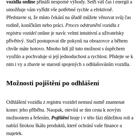
vozidla online
přináší nesporné výhody. Šetří váš čas i energii a
umožňuje vám vyřídit vše potřebné rychle a efektivně.
Představte si, že místo čekání na úřadě můžete věnovat svůj čas
rodině, koníčkům nebo práci.
Proces odstranění vozidla z
registru vozidel
online je navíc velmi intuitivní a uživatelsky
přívětivý. Stačí postupovat dle pokynů na obrazovce a během
chvíle máte hotovo. Mnoho lidí již tuto možnost s úspěchem
využilo a pochvaluje si její jednoduchost a rychlost. Přidejte se k
nim i vy a zbavte se starostí spojených s odhlašováním vozidla.
Možnosti pojištění po odhlášení
Odhlášení vozidla z registru vozidel nemusí nutně znamenat
konec jeho příběhu. Naopak, otevírá se tím cesta k novým
možnostem a řešením.
Pojištění
hraje i v této fázi důležitou roli a
nabízí širokou škálu produktů, které ochrání vaše finance a
majetek.