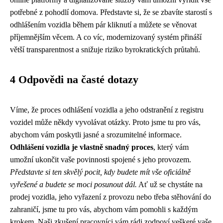
potřebné z pohodlí domova. Představte si, že se zbavíte starostí s
odhlášením vozidla během pár kliknutí a můžete se věnovat
příjemnějším věcem. A co víc, modernizovaný systém přináší
větší transparentnost a snižuje riziko byrokratických průtahů.
4 Odpovědi na časté dotazy
Víme, že proces odhlášení vozidla a jeho odstranění z registru
vozidel může někdy vyvolávat otázky. Proto jsme tu pro vás,
abychom vám poskytli jasné a srozumitelné informace.
Odhlášení vozidla je vlastně snadný proces
, který vám
umožní ukončit vaše povinnosti spojené s jeho provozem.
Představte si ten skvělý pocit, kdy budete mít vše oficiálně
vyřešené a budete se moci posunout dál.
Ať už se chystáte na
prodej vozidla, jeho vyřazení z provozu nebo třeba stěhování do
zahraničí, jsme tu pro vás, abychom vám pomohli s každým
krokem. Naši zkušení pracovníci vám rádi zodpoví veškeré vaše