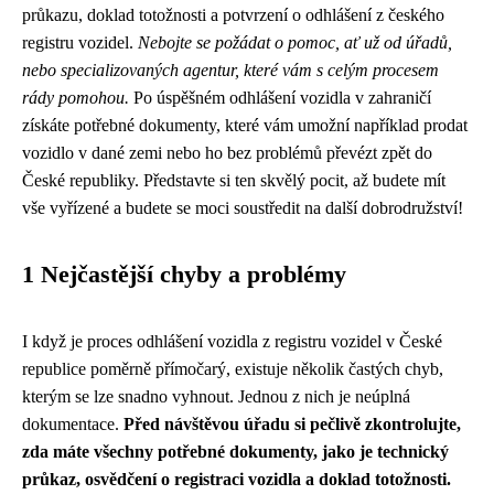
průkazu, doklad totožnosti a potvrzení o odhlášení z českého
registru vozidel.
Nebojte se požádat o pomoc, ať už od úřadů,
nebo specializovaných agentur, které vám s celým procesem
rády pomohou.
Po úspěšném odhlášení vozidla v zahraničí
získáte potřebné dokumenty, které vám umožní například prodat
vozidlo v dané zemi nebo ho bez problémů převézt zpět do
České republiky. Představte si ten skvělý pocit, až budete mít
vše vyřízené a budete se moci soustředit na další dobrodružství!
1 Nejčastější chyby a problémy
I když je proces odhlášení vozidla z registru vozidel v České
republice poměrně přímočarý, existuje několik častých chyb,
kterým se lze snadno vyhnout. Jednou z nich je neúplná
dokumentace.
Před návštěvou úřadu si pečlivě zkontrolujte,
zda máte všechny potřebné dokumenty, jako je technický
průkaz, osvědčení o registraci vozidla a doklad totožnosti.