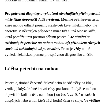
podobným problémem setkal již v minulosti.
Pro potvrzení diagnózy a vyloučení závažnějších příčin petechií
může lékař doporučit další vyšetření.
Mezi ně patří krevní testy,
které mohou odhalit poruchy srážlivosti krve, infekci nebo jiné
choroby. V některých případech může být nutná biopsie kůže,
která pomůže určit přesnou příčinu petechií.
Je důležité si
uvědomit, že petechie na nohou mohou být příznakem různých
stavů, od neškodných až po závažné.
Proto je vždy nutné
vyhledat lékařskou pomoc pro správnou diagnostiku a léčbu.
Léčba petechií na nohou
Petechie, drobné červené, fialové nebo hnědé tečky na kůži,
vznikají, když drobné krevní cévy prasknou. I když se mohou
objevit kdekoli na těle, na nohou jsou časté, zvláště u starších
dospělých nebo u lidí, kteří tráví hodně času ve stoje.
Ve většině