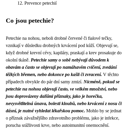
Prevence petechií
Co jsou petechie?
Petechie na nohou, neboli drobné červené či fialové tečky,
vznikají v důsledku drobných krvácení pod kůží. Objevují se,
když drobné krevní cévy, kapiláry, praskají a krev prosakuje do
okolní tkáně.
Petechie samy o sobě nebývají důvodem k
obavám a často se objevují po namáhavém cvičení, zvedání
těžkých břemen, nebo dokonce po kašli či zvracení.
V těchto
případech obvykle do pár dní samy zmizí.
Nicméně, pokud se
petechie na nohou objevují často, ve velkém množství, nebo
jsou doprovázeny dalšími příznaky, jako je horečka,
nevysvětlitelná únava, bolesti kloubů, nebo krvácení z nosu či
dásní, je nutné vyhledat lékařskou pomoc.
Mohlo by se jednat
o příznak závažnějšího zdravotního problému, jako je infekce,
porucha srážlivosti krve, nebo autoimunitní onemocnění.