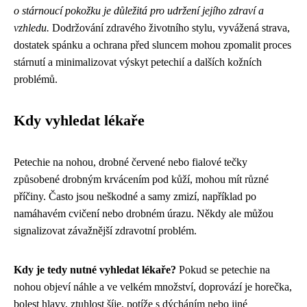
o stárnoucí pokožku je důležitá pro udržení jejího zdraví a
vzhledu.
Dodržování zdravého životního stylu, vyvážená strava,
dostatek spánku a ochrana před sluncem mohou zpomalit proces
stárnutí a minimalizovat výskyt petechií a dalších kožních
problémů.
Kdy vyhledat lékaře
Petechie na nohou, drobné červené nebo fialové tečky
způsobené drobným krvácením pod kůží, mohou mít různé
příčiny. Často jsou neškodné a samy zmizí, například po
namáhavém cvičení nebo drobném úrazu. Někdy ale můžou
signalizovat závažnější zdravotní problém.
Kdy je tedy nutné vyhledat lékaře?
Pokud se petechie na
nohou objeví náhle a ve velkém množství, doprovází je horečka,
bolest hlavy, ztuhlost šíje, potíže s dýcháním nebo jiné