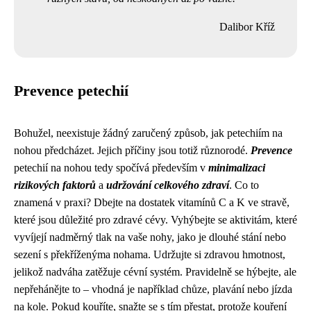
Dalibor Kříž
Prevence petechií
Bohužel, neexistuje žádný zaručený způsob, jak petechiím na
nohou předcházet. Jejich příčiny jsou totiž různorodé.
Prevence
petechií na nohou tedy spočívá především v
minimalizaci
rizikových faktorů
a
udržování celkového zdraví
. Co to
znamená v praxi? Dbejte na dostatek vitamínů C a K ve stravě,
které jsou důležité pro zdravé cévy. Vyhýbejte se aktivitám, které
vyvíjejí nadměrný tlak na vaše nohy, jako je dlouhé stání nebo
sezení s překříženýma nohama. Udržujte si zdravou hmotnost,
jelikož nadváha zatěžuje cévní systém. Pravidelně se hýbejte, ale
nepřehánějte to – vhodná je například chůze, plavání nebo jízda
na kole. Pokud kouříte, snažte se s tím přestat, protože kouření