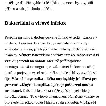
na těle, je důležité vyhledat lékařskou pomoc, abyste zjistili
příčinu a zahájili vhodnou léčbu.
Bakteriální a virové infekce
Petechie na nohou, drobné červené či fialové tečky, vznikají v
důsledku krvácení do kůže. I když ne vždy značí vážný
zdravotní problém, jejich příčina by měla být vždy objasněna
lékařem.
Některé bakteriální a virové infekce mohou vést ke
vzniku petechií na nohou.
Mezi ně patří například
meningokoková meningitida, závažné infekční onemocnění,
které se projevuje vysokou horečkou, bolestí hlavy a ztuhlostí
šíje.
Včasná diagnostika a léčba meningitidy je klíčová pro
prevenci vážných komplikací, jako je poškození mozku
nebo smrt.
Další infekcí, která může způsobit petechie, je
horečka dengue. Toto virové onemocnění přenášené komáry se
projevuje horečkou, bolestí hlavy, svalů a kloubů.
V případě