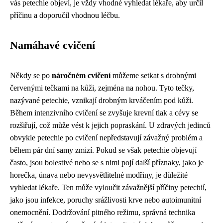
vás petechie objeví, je vždy vhodné vyhledat lékaře, aby určil
příčinu a doporučil vhodnou léčbu.
Namáhavé cvičení
Někdy se po
náročném cvičení
můžeme setkat s drobnými
červenými tečkami na kůži, zejména na nohou. Tyto tečky,
nazývané petechie, vznikají drobným krváčením pod kůži.
Během intenzivního cvičení se zvyšuje krevní tlak a cévy se
rozšiřují, což může vést k jejich popraskání. U zdravých jedinců
obvykle petechie po cvičení nepředstavují závažný problém a
během pár dní samy zmizí. Pokud se však petechie objevují
často, jsou bolestivé nebo se s nimi pojí další příznaky, jako je
horečka, únava nebo nevysvětlitelné modřiny, je důležité
vyhledat lékaře. Ten může vyloučit závažnější příčiny petechií,
jako jsou infekce, poruchy srážlivosti krve nebo autoimunitní
onemocnění. Dodržování pitného režimu, správná technika