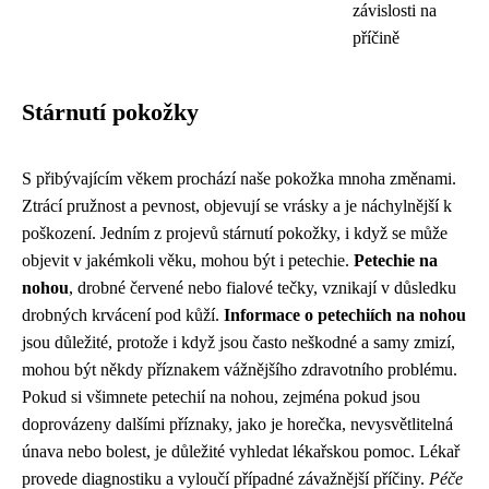
závislosti na
příčině
Stárnutí pokožky
S přibývajícím věkem prochází naše pokožka mnoha změnami.
Ztrácí pružnost a pevnost, objevují se vrásky a je náchylnější k
poškození. Jedním z projevů stárnutí pokožky, i když se může
objevit v jakémkoli věku, mohou být i petechie.
Petechie na
nohou
, drobné červené nebo fialové tečky, vznikají v důsledku
drobných krvácení pod kůží.
Informace o petechiích na nohou
jsou důležité, protože i když jsou často neškodné a samy zmizí,
mohou být někdy příznakem vážnějšího zdravotního problému.
Pokud si všimnete petechií na nohou, zejména pokud jsou
doprovázeny dalšími příznaky, jako je horečka, nevysvětlitelná
únava nebo bolest, je důležité vyhledat lékařskou pomoc. Lékař
provede diagnostiku a vyloučí případné závažnější příčiny.
Péče