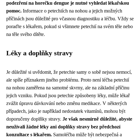
podezření na horečku dengue je nutné vyhledat lékařskou
pomoc.
Informace o petechiích na nohou a jejich možných
příčinách jsou důležité pro včasnou diagnostiku a léčbu. Vždy se
poraďte s lékařem, pokud si všimnete petechií na svém těle nebo
na těle svého dítěte.
Léky a doplňky stravy
Je důležité si uvědomit, že petechie samy o sobě nejsou nemocí,
ale spíše příznakem jiného problému. Proto není léčba petechií
na nohou zaměřena na samotné skvrny, ale na základní příčinu
jejich vzniku. Pokud jsou petechie způsobeny léky, může lékař
zvážit úpravu dávkování nebo změnu medikace. V některých
případech, jako je například nedostatek vitamínů, mohou být
doporučeny doplňky stravy.
Je však nesmírně důležité, abyste
neužívali žádné léky ani doplňky stravy bez předchozí
konzultace s lékařem.
Samoléčba může být nebezpečná a