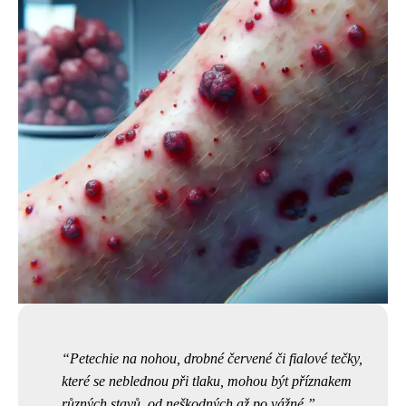
Petechie na nohou, drobné červené či fialové tečky,
které se neblednou při tlaku, mohou být příznakem
různých stavů, od neškodných až po vážné.