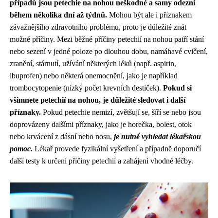
případů jsou petechie na nohou neškodné a samy odezní
během několika dní až týdnů.
Mohou být ale i příznakem
závažnějšího zdravotního problému, proto je důležité znát
možné příčiny. Mezi běžné příčiny petechií na nohou patří stání
nebo sezení v jedné poloze po dlouhou dobu, namáhavé cvičení,
zranění, stárnutí, užívání některých léků (např. aspirin,
ibuprofen) nebo některá onemocnění, jako je například
trombocytopenie (nízký počet krevních destiček).
Pokud si
všimnete petechií na nohou, je důležité sledovat i další
příznaky.
Pokud petechie nemizí, zvětšují se, šíří se nebo jsou
doprovázeny dalšími příznaky, jako je horečka, bolest, otok
nebo krvácení z dásní nebo nosu,
je nutné vyhledat lékařskou
pomoc.
Lékař provede fyzikální vyšetření a případně doporučí
další testy k určení příčiny petechií a zahájení vhodné léčby.