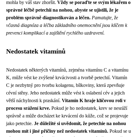
mohla by váš stav zhoršit.
Vždy se poraďte se svým lékařem o
správné léčbě petechií na nohou, abyste se ujistili, že je
problém správně diagnostikován a léčen.
Pamatujte, že
včasná diagnóza a léčba základního onemocnění jsou klíčem k
prevenci komplikací a zajištění rychlého uzdravení.
Nedostatek vitamínů
Nedostatek některých vitamínů, zejména vitamínu C a vitamínu
K, může vést ke zvýšené krvácivosti a tvorbě petechií. Vitamín
C je nezbytný pro tvorbu kolagenu, bílkoviny, která zpevňuje
cévní stěny. Jeho nedostatek může vést k oslabení cév a jejich
větší náchylnosti k praskání.
Vitamín K hraje klíčovou roli v
procesu srážení krve.
Pokud je ho nedostatek, krev se nesráží
správně a může docházet ke krvácení do kůže, což se projevuje
jako petechie.
Je důležité si uvědomit, že petechie na nohou
mohou mít i jiné příčiny než nedostatek vitamínů.
Pokud se u