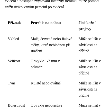
cvičení a postupné zvyšování intenzity tréninku může pomoci
snížit riziko vzniku petechií po cvičení.
Příznak
Petechie na nohou
Jiné kožní
projevy
Vzhled
Malé, červené nebo fialové
Může se lišit v
tečky, které neblednou při
závislosti na
stlačení
příčině
Velikost
Obvykle 1-2 mm v
Může se lišit v
průměru
závislosti na
příčině
Tvar
Kulaté nebo oválné
Může se lišit v
závislosti na
příčině
Bolestivost
Obvykle nebolestivé
Může se lišit v