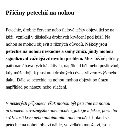
Příčiny petechií na nohou
Petechie, drobné červené nebo fialové tečky objevující se na
kůži, vznikají v důsledku drobných krvácení pod kůží. Na
nohou se mohou objevit z různých důvodů.
Někdy jsou
petechie na nohou neškodné a samy zmizí, jindy mohou
signalizovat vážnější zdravotní problém.
Mezi běžné příčiny
patří namáhavá fyzická aktivita, například běh nebo posilování,
kdy může dojít k prasknutí drobných cévek vlivem zvýšeného
tlaku. Dále se petechie na nohou mohou objevit po úrazu,
například po nárazu nebo stlačení.
V některých případech však mohou být petechie na nohou
příznakem závažnějšího onemocnění, jako je infekce, porucha
srážlivosti krve nebo autoimunitní onemocnění.
Pokud se
petechie na nohou objeví náhle, ve velkém množství, jsou