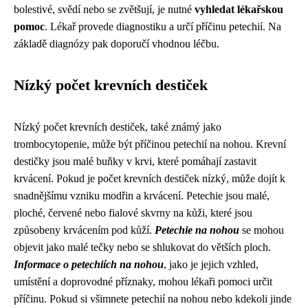
bolestivé, svědí nebo se zvětšují, je nutné
vyhledat lékařskou
pomoc
. Lékař provede diagnostiku a určí příčinu petechií. Na
základě diagnózy pak doporučí vhodnou léčbu.
Nízký počet krevních destiček
Nízký počet krevních destiček, také známý jako
trombocytopenie, může být příčinou petechií na nohou. Krevní
destičky jsou malé buňky v krvi, které pomáhají zastavit
krvácení. Pokud je počet krevních destiček nízký, může dojít k
snadnějšímu vzniku modřin a krvácení. Petechie jsou malé,
ploché, červené nebo fialové skvrny na kůži, které jsou
způsobeny krvácením pod kůží.
Petechie na nohou
se mohou
objevit jako malé tečky nebo se shlukovat do větších ploch.
Informace o petechiích na nohou
, jako je jejich vzhled,
umístění a doprovodné příznaky, mohou lékaři pomoci určit
příčinu. Pokud si všimnete petechií na nohou nebo kdekoli jinde