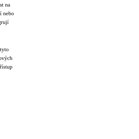
at na
í nebo
rují
tyto
kových
řístup