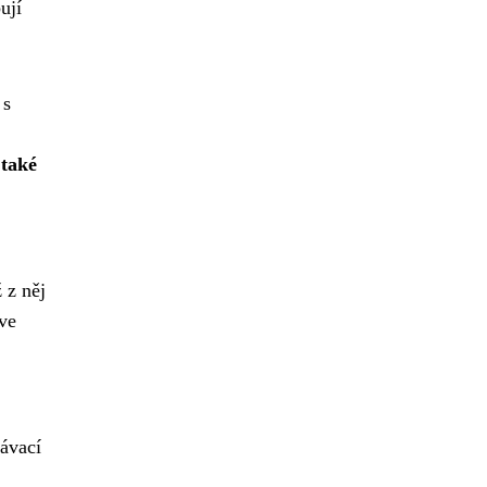
ují
 s
 také
 z něj
ve
lávací