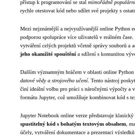
přístup k programování se stal
mimořádně populární
rychle otestovat kód nebo sdílet své projekty s ostat
Mezi nejznámější a nejvyužívanější online Python ed
podporou spolupráce více uživatelů v reálném čase.
vytváření celých projektů včetně správy souborů a a
jeho okamžité spouštění
a sdílení s komunitou výv
Dalším významným hráčem v oblasti online Python e
datové vědy a strojového učení
. Tento nástroj posk
činí ideální volbu pro práci s náročnými výpočty a
formátu Jupyter, což umožňuje kombinovat kód s t
Jupyter Notebook online verze představuje klasický 
spustitelný kód s bohatým textovým obsahem
, ma
účely, vytváření dokumentace a prezentaci výsledků