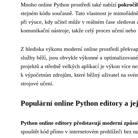
Mnoho online Python prostředí také nabízí
pokročil
stejném kódu současně. Tato vlastnost je mimořádn
při výuce, kdy učitel může v reálném čase sledovat 
komunikační nástroje, takže celý proces učení nebo
Z hlediska výkonu moderní online prostředí překvapi
služby běží, jsou obvykle výkonné a optimalizovan
projektů a středně velkých aplikací je výkon více ne
k výpočetním zdrojům, které běžný uživatel na svém
strojové učení.
Populární online Python editory a je
Python online editory představují moderní způs
spouštět kód přímo v internetovém prohlížeči bez nut