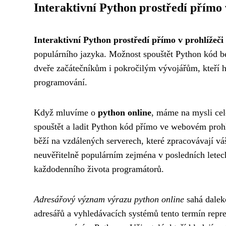
Interaktivní Python prostředí přímo 
Interaktivní Python prostředí přímo v prohlížeči
populárního jazyka. Možnost spouštět Python kód bez
dveře začátečníkům i pokročilým vývojářům, kteří hl
programování.
Když mluvíme o
python online
, máme na mysli cel
spouštět a ladit Python kód přímo ve webovém prohl
běží na vzdálených serverech, které zpracovávají váš
neuvěřitelně populárním zejména v posledních letech
každodenního života programátorů.
Adresářový význam výrazu python online
sahá dalek
adresářů a vyhledávacích systémů tento termín repre