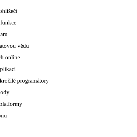
ohlížeči
 funkce
waru
datovou vědu
ch online
plikací
okročilé programátory
hody
 platformy
onu