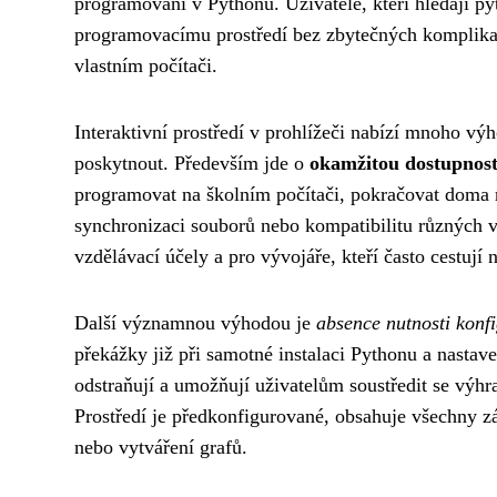
programování v Pythonu. Uživatelé, kteří hledají p
programovacímu prostředí bez zbytečných komplikací
vlastním počítači.
Interaktivní prostředí v prohlížeči nabízí mnoho výh
poskytnout. Především jde o
okamžitou dostupnos
programovat na školním počítači, pokračovat doma n
synchronizaci souborů nebo kompatibilitu různých ve
vzdělávací účely a pro vývojáře, kteří často cestují 
Další významnou výhodou je
absence nutnosti konf
překážky již při samotné instalaci Pythonu a nastave
odstraňují a umožňují uživatelům soustředit se výh
Prostředí je předkonfigurované, obsahuje všechny zák
nebo vytváření grafů.