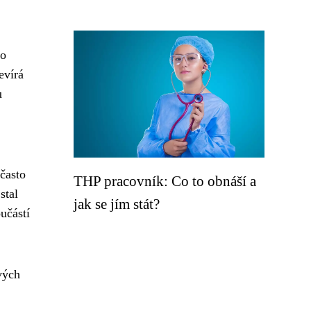
to
evírá
u
často
THP pracovník: Co to obnáší a
stal
jak se jím stát?
učástí
vých