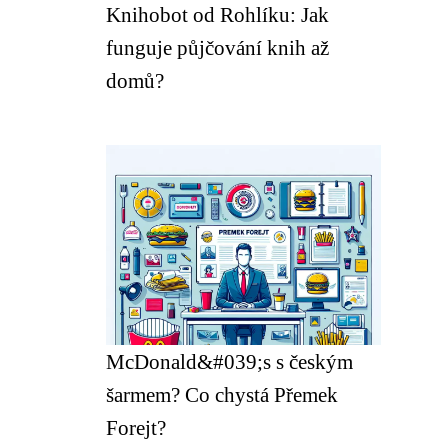
Knihobot od Rohlíku: Jak
funguje půjčování knih až
domů?
McDonald&#039;s s českým
šarmem? Co chystá Přemek
Forejt?