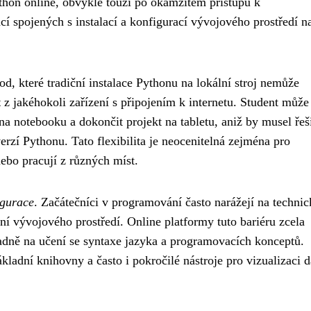
ython online, obvykle touží po okamžitém přístupu k
 spojených s instalací a konfigurací vývojového prostředí n
od, které tradiční instalace Pythonu na lokální stroj nemůže
t
z jakéhokoli zařízení s připojením k internetu. Student může 
a notebooku a dokončit projekt na tabletu, aniž by musel řeš
rzí Pythonu. Tato flexibilita je neocenitelná zejména pro
nebo pracují z různých míst.
igurace
. Začátečníci v programování často narážejí na technic
ní vývojového prostředí. Online platformy tuto bariéru zcela
radně na učení se syntaxe jazyka a programovacích konceptů.
ladní knihovny a často i pokročilé nástroje pro vizualizaci d