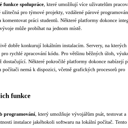
é funkce spolupráce
, které umožňují více uživatelům pracov
ě užitečná pro týmové projekty, vzdálené párové programován
a komentovat práci studentů. Některé platformy dokonce integ
 vývoje může probíhat na jednom místě.
vě dobře konkurují lokálním instalacím. Servery, na kterých 
é pro rychlé zpracování kódu. Pro většinu běžných úloh, výu
ž dostačující. Některé pokročilé platformy dokonce nabízejí p
 počítači nemá k dispozici, včetně grafických procesorů pro
jich funkce
ob programování
, který umožňuje vývojářům psát, testovat a
nosti instalace jakéhokoli softwaru na lokální počítač. Tento