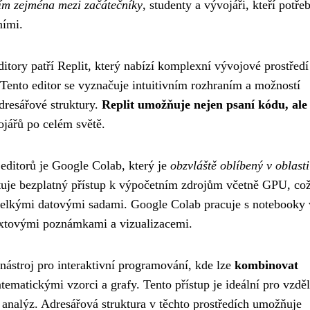
m zejména mezi začátečníky
, studenty a vývojáři, kteří potřeb
ními.
itory patří Replit, který nabízí komplexní vývojové prostředí
 Tento editor se vyznačuje intuitivním rozhraním a možností
dresářové struktury.
Replit umožňuje nejen psaní kódu, ale
ojářů po celém světě.
ditorů je Google Colab, který je
obzvláště oblíbený v oblasti
ytuje bezplatný přístup k výpočetním zdrojům včetně GPU, což
 velkými datovými sadami. Google Colab pracuje s notebooky 
extovými poznámkami a vizualizacemi.
nástroj pro interaktivní programování, kde lze
kombinovat
tematickými vzorci a grafy. Tento přístup je ideální pro vzdě
 analýz. Adresářová struktura v těchto prostředích umožňuje