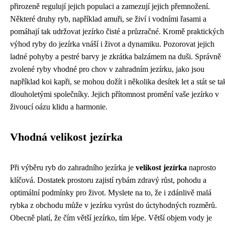
přirozeně regulují jejich populaci a zamezují jejich přemnožení.
Některé druhy ryb, například amuři, se živí i vodními řasami a
pomáhají tak udržovat jezírko čisté a průzračné. Kromě praktických
výhod ryby do jezírka vnáší i život a dynamiku. Pozorovat jejich
ladné pohyby a pestré barvy je zkrátka balzámem na duši. Správně
zvolené ryby vhodné pro chov v zahradním jezírku, jako jsou
například koi kapři, se mohou dožít i několika desítek let a stát se ta
dlouholetými společníky. Jejich přítomnost promění vaše jezírko v
živoucí oázu klidu a harmonie.
Vhodná velikost jezírka
Při výběru ryb do zahradního jezírka je
velikost jezírka
naprosto
klíčová. Dostatek prostoru zajistí rybám zdravý růst, pohodu a
optimální podmínky pro život. Myslete na to, že i zdánlivě malá
rybka z obchodu může v jezírku vyrůst do úctyhodných rozměrů.
Obecně platí, že čím větší jezírko, tím lépe. Větší objem vody je