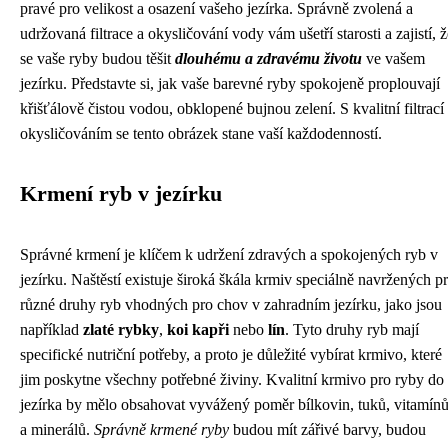
pravé pro velikost a osazení vašeho jezírka. Správně zvolená a
udržovaná filtrace a okysličování vody vám ušetří starosti a zajistí, ž
se vaše ryby budou těšit
dlouhému a zdravému životu
ve vašem
jezírku. Představte si, jak vaše barevné ryby spokojeně proplouvají
křišťálově čistou vodou, obklopené bujnou zelení. S kvalitní filtrací
okysličováním se tento obrázek stane vaší každodenností.
Krmení ryb v jezírku
Správné krmení je klíčem k udržení zdravých a spokojených ryb v
jezírku. Naštěstí existuje široká škála krmiv speciálně navržených p
různé druhy ryb vhodných pro chov v zahradním jezírku, jako jsou
například
zlaté rybky
,
koi kapři
nebo
lín
. Tyto druhy ryb mají
specifické nutriční potřeby, a proto je důležité vybírat krmivo, které
jim poskytne všechny potřebné živiny. Kvalitní krmivo pro ryby do
jezírka by mělo obsahovat vyvážený poměr bílkovin, tuků, vitamín
a minerálů.
Správně krmené ryby
budou mít zářivé barvy, budou