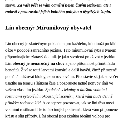
stravu.
Za vaši péči se vám odmění nejen čistým jezírkem, ale i
radostí z pozorování jejich ladného pohybu a třpytivých šupin.
Lín obecný: Mírumilovný obyvatel
Lín obecný je skutečným pokladem pro každého, kdo touží po klid
oáze v podobě zahradního jezírka. Tato mírumilovná ryba s tvarem
připomínajícím zlatavý doutník je jako stvořená pro život v jezírku.
Lín obecný je nenáročný na chov
a jeho přítomnost přináší řadu
benefitů. Živí se totiž larvami komárů a další havětí, čímž přirozeně
pomáhá udržovat biologickou rovnováhu. Představte si, jak se veče
usadíte na terasu s šálkem čaje a pozorujete ladné pohyby línů ve
vašem vlastním jezírku.
Společně s lekníny a dalšími vodními
rostlinami vytvoří líni okouzlující scenérii, která vám bude denně
přinášet radost a klid.
A co teprve pozorovat, jak se líni třou mezi
vodními rostlinami! Je to fascinující podívaná, která vám připomene
krásu a sílu přírody. Líni obecní jsou zkrátka ideální volbou pro