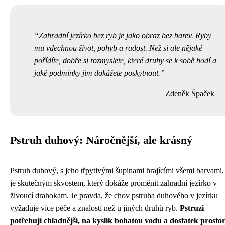
Zahradní jezírko bez ryb je jako obraz bez barev. Ryby
mu vdechnou život, pohyb a radost. Než si ale nějaké
pořídíte, dobře si rozmyslete, které druhy se k sobě hodí a
jaké podmínky jim dokážete poskytnout.
Zdeněk Špaček
Pstruh duhový: Náročnější, ale krásný
Pstruh duhový, s jeho třpytivými šupinami hrajícími všemi barvami,
je skutečným skvostem, který dokáže proměnit zahradní jezírko v
živoucí drahokam. Je pravda, že chov pstruha duhového v jezírku
vyžaduje více péče a znalostí než u jiných druhů ryb.
Pstruzi
potřebují chladnější, na kyslík bohatou vodu a dostatek prosto