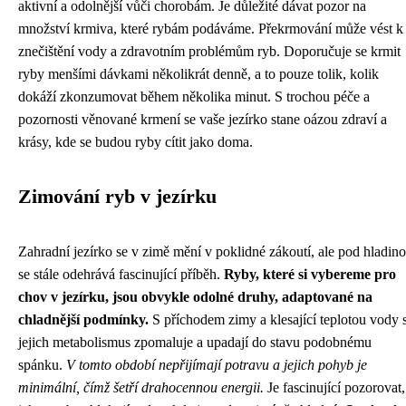
aktivní a odolnější vůči chorobám. Je důležité dávat pozor na
množství krmiva, které rybám podáváme. Překrmování může vést k
znečištění vody a zdravotním problémům ryb. Doporučuje se krmit
ryby menšími dávkami několikrát denně, a to pouze tolik, kolik
dokáží zkonzumovat během několika minut. S trochou péče a
pozornosti věnované krmení se vaše jezírko stane oázou zdraví a
krásy, kde se budou ryby cítit jako doma.
Zimování ryb v jezírku
Zahradní jezírko se v zimě mění v poklidné zákoutí, ale pod hladin
se stále odehrává fascinující příběh.
Ryby, které si vybereme pro
chov v jezírku, jsou obvykle odolné druhy, adaptované na
chladnější podmínky.
S příchodem zimy a klesající teplotou vody 
jejich metabolismus zpomaluje a upadají do stavu podobnému
spánku.
V tomto období nepřijímají potravu a jejich pohyb je
minimální, čímž šetří drahocennou energii.
Je fascinující pozorovat,