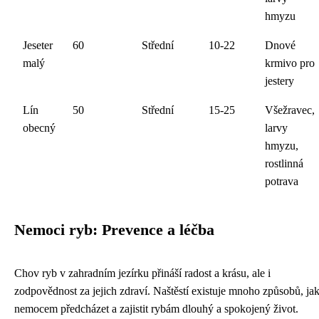
hmyzu
Jeseter
60
Střední
10-22
Dnové
malý
krmivo pro
jestery
Lín
50
Střední
15-25
Všežravec,
obecný
larvy
hmyzu,
rostlinná
potrava
Nemoci ryb: Prevence a léčba
Chov ryb v zahradním jezírku přináší radost a krásu, ale i
zodpovědnost za jejich zdraví. Naštěstí existuje mnoho způsobů, ja
nemocem předcházet a zajistit rybám dlouhý a spokojený život.