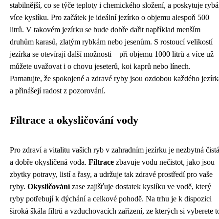
stabilnější, co se týče teploty i chemického složení, a poskytuje ryb
více kyslíku. Pro začátek je ideální jezírko o objemu alespoň 500
litrů. V takovém jezírku se bude dobře dařit například menším
druhům karasů, zlatým rybkám nebo jesenům. S rostoucí velikostí
jezírka se otevírají další možnosti – při objemu 1000 litrů a více už
můžete uvažovat i o chovu jeseterů, koi kaprů nebo línech.
Pamatujte, že spokojené a zdravé ryby jsou ozdobou každého jezírk
a přinášejí radost z pozorování.
Filtrace a okysličování vody
Pro zdraví a vitalitu vašich ryb v zahradním jezírku je nezbytná čist
a dobře okysličená voda.
Filtrace
zbavuje vodu nečistot, jako jsou
zbytky potravy, listí a řasy, a udržuje tak zdravé prostředí pro vaše
ryby.
Okysličování
zase zajišťuje dostatek kyslíku ve vodě, který
ryby potřebují k dýchání a celkové pohodě. Na trhu je k dispozici
široká škála filtrů a vzduchovacích zařízení, ze kterých si vyberete t