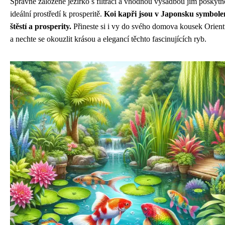
Správně založené jezírko s filtrací a vhodnou výsadbou jim poskytn
ideální prostředí k prosperitě.
Koi kapři jsou v Japonsku symbol
štěstí a prosperity.
Přineste si i vy do svého domova kousek Orien
a nechte se okouzlit krásou a elegancí těchto fascinujících ryb.