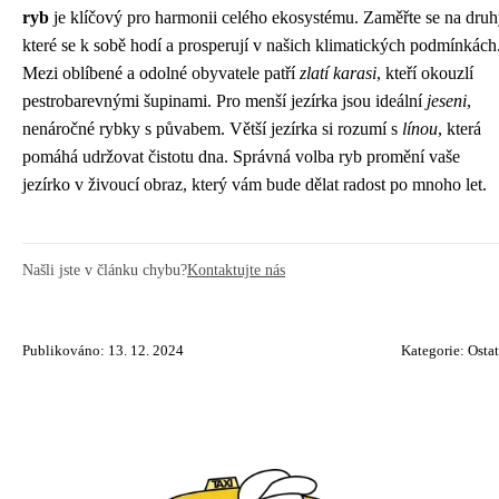
ryb
je klíčový pro harmonii celého ekosystému. Zaměřte se na druh
které se k sobě hodí a prosperují v našich klimatických podmínkách
Mezi oblíbené a odolné obyvatele patří
zlatí karasi
, kteří okouzlí
pestrobarevnými šupinami. Pro menší jezírka jsou ideální
jeseni
,
nenáročné rybky s půvabem. Větší jezírka si rozumí s
línou
, která
pomáhá udržovat čistotu dna. Správná volba ryb promění vaše
jezírko v živoucí obraz, který vám bude dělat radost po mnoho let.
Našli jste v článku chybu?
Kontaktujte nás
Publikováno: 13. 12. 2024
Kategorie:
Ostat