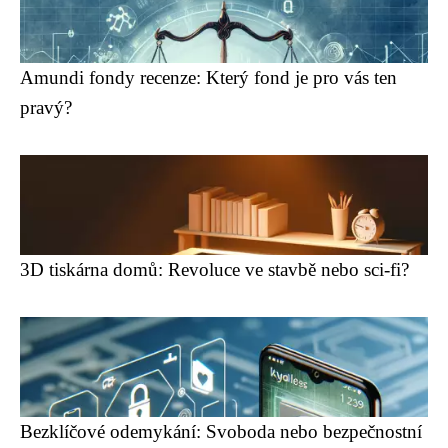
Amundi fondy recenze: Který fond je pro vás ten
pravý?
3D tiskárna domů: Revoluce ve stavbě nebo sci-fi?
Bezklíčové odemykání: Svoboda nebo bezpečnostní