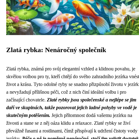
Zlatá rybka: Nenáročný společník
Zlatá rybka, známá pro svůj elegantní vzhled a klidnou povahu, je
skvělou volbou pro ty, kteří chtějí do svého zahradního jezírka vnés
život a krásu. Tyto odolné ryby se snadno přizpůsobí životu v jezír
a nevyžadují přílišnou péči, což z nich činí ideální volbu i pro
začínající chovatele.
Zlaté rybky jsou společenské a nejlépe se jim
daří ve skupinách, takže pozorovat jejich ladné pohyby ve vodě je
skutečným potěšením.
Jejich přítomnost dodá vašemu jezírku na
živosti a stane se z něj oáza klidu a relaxace. Zlaté rybky se živí
převážně řasami a rostlinami, čímž přispívají k udržení čistoty vody
jezírku.
Péče o ně je poměrně nenáročná, stačí jim zajistit dostatek