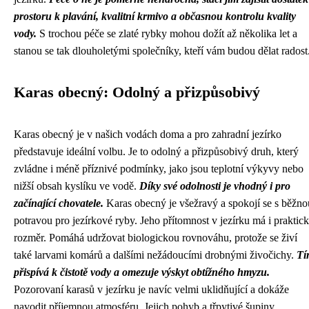
prostoru k plavání, kvalitní krmivo a občasnou kontrolu kvality
vody.
S trochou péče se zlaté rybky mohou dožít až několika let a
stanou se tak dlouholetými společníky, kteří vám budou dělat radost
Karas obecný: Odolný a přizpůsobivý
Karas obecný je v našich vodách doma a pro zahradní jezírko
představuje ideální volbu. Je to odolný a přizpůsobivý druh, který
zvládne i méně příznivé podmínky, jako jsou teplotní výkyvy nebo
nižší obsah kyslíku ve vodě.
Díky své odolnosti je vhodný i pro
začínající chovatele.
Karas obecný je všežravý a spokojí se s běžno
potravou pro jezírkové ryby. Jeho přítomnost v jezírku má i praktic
rozměr. Pomáhá udržovat biologickou rovnováhu, protože se živí
také larvami komárů a dalšími nežádoucími drobnými živočichy.
Tí
přispívá k čistotě vody a omezuje výskyt obtížného hmyzu.
Pozorovaní karasů v jezírku je navíc velmi uklidňující a dokáže
navodit příjemnou atmosféru. Jejich pohyb a třpytivé šupiny