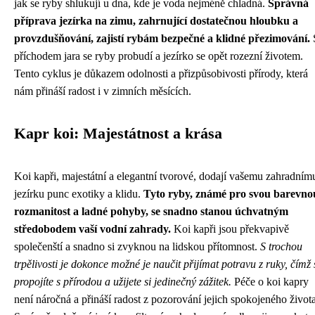
jak se ryby shlukují u dna, kde je voda nejméně chladná.
Správná
příprava jezírka na zimu, zahrnující dostatečnou hloubku a
provzdušňování, zajistí rybám bezpečné a klidné přezimování.
příchodem jara se ryby probudí a jezírko se opět rozezní životem.
Tento cyklus je důkazem odolnosti a přizpůsobivosti přírody, která
nám přináší radost i v zimních měsících.
Kapr koi: Majestátnost a krása
Koi kapři, majestátní a elegantní tvorové, dodají vašemu zahradním
jezírku punc exotiky a klidu.
Tyto ryby, známé pro svou barevno
rozmanitost a ladné pohyby, se snadno stanou úchvatným
středobodem vaší vodní zahrady.
Koi kapři jsou překvapivě
společenští a snadno si zvyknou na lidskou přítomnost.
S trochou
trpělivosti je dokonce možné je naučit přijímat potravu z ruky, čímž 
propojíte s přírodou a užijete si jedinečný zážitek.
Péče o koi kapry
není náročná a přináší radost z pozorování jejich spokojeného života