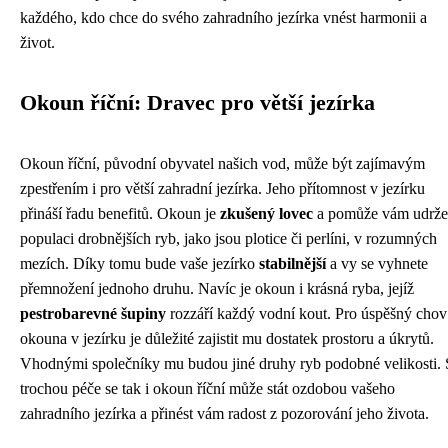
každého, kdo chce do svého zahradního jezírka vnést harmonii a
život.
Okoun říční: Dravec pro větší jezírka
Okoun říční, původní obyvatel našich vod, může být zajímavým
zpestřením i pro větší zahradní jezírka. Jeho přítomnost v jezírku
přináší řadu benefitů. Okoun je
zkušený lovec
a pomůže vám udrže
populaci drobnějších ryb, jako jsou plotice či perlíni, v rozumných
mezích. Díky tomu bude vaše jezírko
stabilnější
a vy se vyhnete
přemnožení jednoho druhu. Navíc je okoun i krásná ryba, jejíž
pestrobarevné šupiny
rozzáří každý vodní kout. Pro úspěšný chov
okouna v jezírku je důležité zajistit mu dostatek prostoru a úkrytů.
Vhodnými společníky mu budou jiné druhy ryb podobné velikosti. 
trochou péče se tak i okoun říční může stát ozdobou vašeho
zahradního jezírka a přinést vám radost z pozorování jeho života.