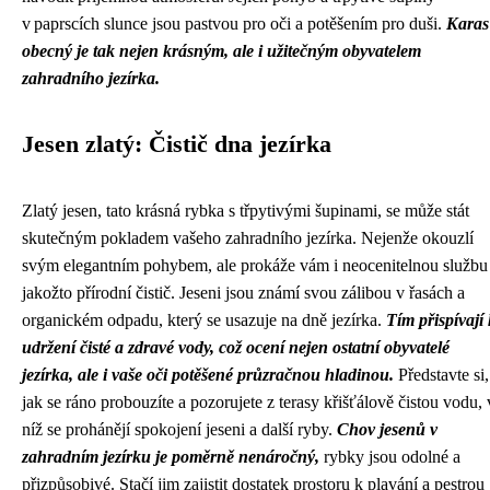
v paprscích slunce jsou pastvou pro oči a potěšením pro duši.
Karas
obecný je tak nejen krásným, ale i užitečným obyvatelem
zahradního jezírka.
Jesen zlatý: Čistič dna jezírka
Zlatý jesen, tato krásná rybka s třpytivými šupinami, se může stát
skutečným pokladem vašeho zahradního jezírka. Nejenže okouzlí
svým elegantním pohybem, ale prokáže vám i neocenitelnou službu
jakožto přírodní čistič. Jeseni jsou známí svou zálibou v řasách a
organickém odpadu, který se usazuje na dně jezírka.
Tím přispívají 
udržení čisté a zdravé vody, což ocení nejen ostatní obyvatelé
jezírka, ale i vaše oči potěšené průzračnou hladinou.
Představte si,
jak se ráno probouzíte a pozorujete z terasy křišťálově čistou vodu, 
níž se prohánějí spokojení jeseni a další ryby.
Chov jesenů v
zahradním jezírku je poměrně nenáročný,
rybky jsou odolné a
přizpůsobivé. Stačí jim zajistit dostatek prostoru k plavání a pestrou