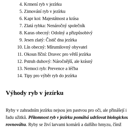
Krmení ryb v jezírku
Zimování ryb v jezírku
Kapr koi: Majestátnost a krása
Zlatá rybka: Nenáročný společník
Karas obecný: Odolný a přizpůsobivý
Jesen zlatý: Čistič dna jezírka
Lín obecný: Mírumilovný obyvatel
Okoun říční: Dravec pro větší jezírka
Pstruh duhový: Náročnější, ale krásný
Nemoci ryb: Prevence a léčba
Tipy pro výběr ryb do jezírka
Výhody ryb v jezírku
Ryby v zahradním jezírku nejsou jen pastvou pro oči, ale přinášejí i
řadu užitků.
Přítomnost ryb v jezírku pomáhá udržovat biologicko
rovnováhu
. Ryby se živí larvami komárů a dalšího hmyzu, čímž