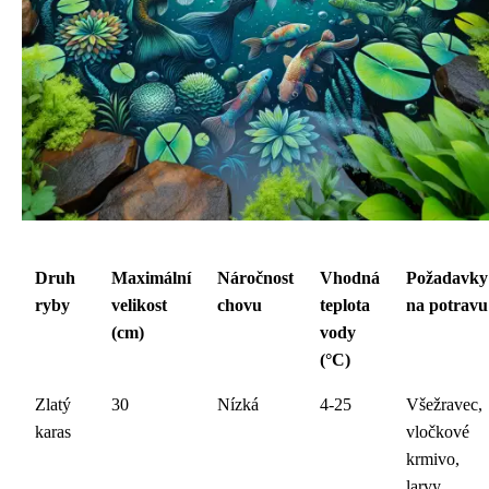
Druh
Maximální
Náročnost
Vhodná
Požadavky
ryby
velikost
chovu
teplota
na potravu
(cm)
vody
(°C)
Zlatý
30
Nízká
4-25
Všežravec,
karas
vločkové
krmivo,
larvy