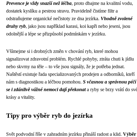
Prevence je vždy snazší než léčba
, proto dbajme na kvalitní vodu,
dostatek kyslíku a pestrou stravu. Pravidelně čistíme filtr a
odstraňujeme organické nečistoty ze dna jezírka.
Vhodně zvolené
druhy ryb
, jako jsou například karasi, koi kapři nebo jeseni, jsou
odolnější a lépe se přizpůsobí podmínkám v jezírku.
Všímejme si i drobných změn v chování ryb, které mohou
signalizovat zdravotní problém. Rychlé pohyby, ztráta chuti k jídlu
nebo skvrny na těle – to vše jsou signály, že je potřeba jednat.
Naštěstí existuje řada specializovaných prodejen a odborníků, kteří
nám s diagnostikou a léčbou pomohou.
S včasnou a správnou péčí
se i zdánlivě vážné nemoci dají překonat
a ryby se brzy vrátí do sv
krásy a vitality.
Tipy pro výběr ryb do jezírka
Svět podvodní říše v zahradním jezírku přináší radost a klid.
Výběr