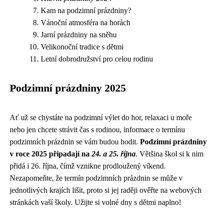
Kam na podzimní prázdniny?
Vánoční atmosféra na horách
Jarní prázdniny na sněhu
Velikonoční tradice s dětmi
Letní dobrodružství pro celou rodinu
Podzimní prázdniny 2025
Ať už se chystáte na podzimní výlet do hor, relaxaci u moře
nebo jen chcete strávit čas s rodinou, informace o termínu
podzimních prázdnin se vám budou hodit.
Podzimní prázdniny
v roce 2025 připadají na
24. a 25. října
. Většina škol si k nim
přidá i 26. října, čímž vznikne prodloužený víkend.
Nezapomeňte, že termín podzimních prázdnin se může v
jednotlivých krajích lišit, proto si jej raději ověřte na webových
stránkách vaší školy. Užijte si volné dny s dětmi naplno!