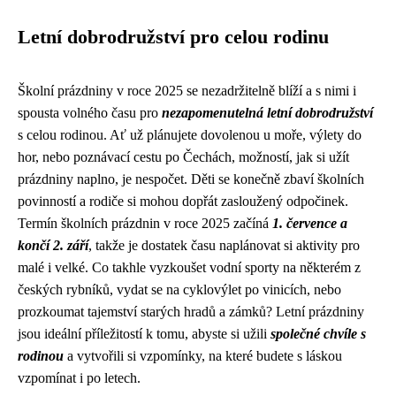
Letní dobrodružství pro celou rodinu
Školní prázdniny v roce 2025 se nezadržitelně blíží a s nimi i
spousta volného času pro
nezapomenutelná letní dobrodružství
s celou rodinou. Ať už plánujete dovolenou u moře, výlety do
hor, nebo poznávací cestu po Čechách, možností, jak si užít
prázdniny naplno, je nespočet. Děti se konečně zbaví školních
povinností a rodiče si mohou dopřát zasloužený odpočinek.
Termín školních prázdnin v roce 2025 začíná
1. července a
končí 2. září
, takže je dostatek času naplánovat si aktivity pro
malé i velké. Co takhle vyzkoušet vodní sporty na některém z
českých rybníků, vydat se na cyklovýlet po vinicích, nebo
prozkoumat tajemství starých hradů a zámků? Letní prázdniny
jsou ideální příležitostí k tomu, abyste si užili
společné chvíle s
rodinou
a vytvořili si vzpomínky, na které budete s láskou
vzpomínat i po letech.