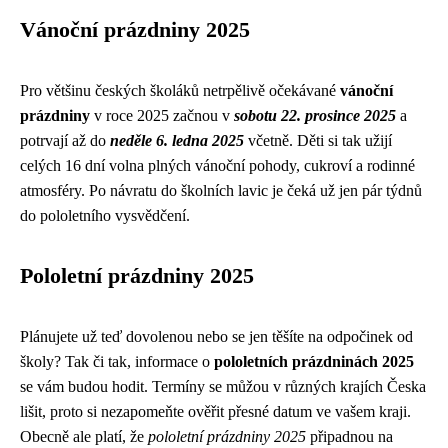
Vánoční prázdniny 2025
Pro většinu českých školáků netrpělivě očekávané
vánoční
prázdniny
v roce 2025 začnou v
sobotu 22. prosince 2025
a
potrvají až do
neděle 6. ledna 2025
včetně. Děti si tak užijí
celých 16 dní volna plných vánoční pohody, cukroví a rodinné
atmosféry. Po návratu do školních lavic je čeká už jen pár týdnů
do pololetního vysvědčení.
Pololetní prázdniny 2025
Plánujete už teď dovolenou nebo se jen těšíte na odpočinek od
školy? Tak či tak, informace o
pololetních prázdninách 2025
se vám budou hodit. Termíny se můžou v různých krajích Česka
lišit, proto si nezapomeňte ověřit přesné datum ve vašem kraji.
Obecně ale platí, že
pololetní prázdniny 2025
připadnou na