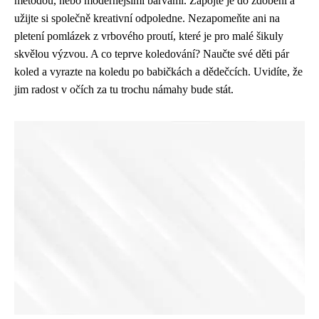
metodou, nebo modernějšími barvami. Zapojte je do zdobení a
užijte si společně kreativní odpoledne. Nezapomeňte ani na
pletení pomlázek z vrbového proutí, které je pro malé šikuly
skvělou výzvou. A co teprve koledování? Naučte své děti pár
koled a vyrazte na koledu po babičkách a dědečcích. Uvidíte, že
jim radost v očích za tu trochu námahy bude stát.