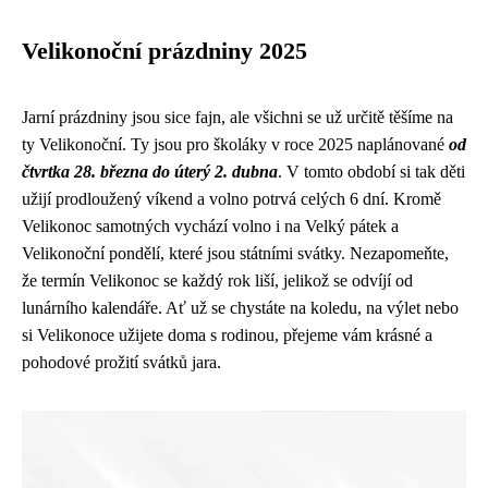
Velikonoční prázdniny 2025
Jarní prázdniny jsou sice fajn, ale všichni se už určitě těšíme na
ty Velikonoční. Ty jsou pro školáky v roce 2025 naplánované
od
čtvrtka 28. března do úterý 2. dubna
. V tomto období si tak děti
užijí prodloužený víkend a volno potrvá celých 6 dní. Kromě
Velikonoc samotných vychází volno i na Velký pátek a
Velikonoční pondělí, které jsou státními svátky. Nezapomeňte,
že termín Velikonoc se každý rok liší, jelikož se odvíjí od
lunárního kalendáře. Ať už se chystáte na koledu, na výlet nebo
si Velikonoce užijete doma s rodinou, přejeme vám krásné a
pohodové prožití svátků jara.