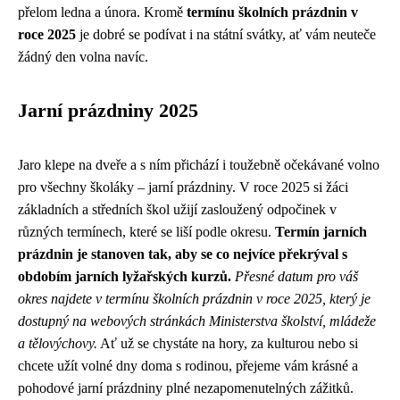
přelom ledna a února. Kromě
termínu školních prázdnin v
roce 2025
je dobré se podívat i na státní svátky, ať vám neuteče
žádný den volna navíc.
Jarní prázdniny 2025
Jaro klepe na dveře a s ním přichází i toužebně očekávané volno
pro všechny školáky – jarní prázdniny. V roce 2025 si žáci
základních a středních škol užijí zasloužený odpočinek v
různých termínech, které se liší podle okresu.
Termín jarních
prázdnin je stanoven tak, aby se co nejvíce překrýval s
obdobím jarních lyžařských kurzů.
Přesné datum pro váš
okres najdete v termínu školních prázdnin v roce 2025, který je
dostupný na webových stránkách Ministerstva školství, mládeže
a tělovýchovy.
Ať už se chystáte na hory, za kulturou nebo si
chcete užít volné dny doma s rodinou, přejeme vám krásné a
pohodové jarní prázdniny plné nezapomenutelných zážitků.