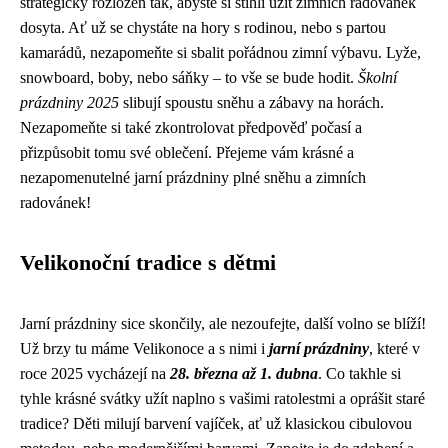
strategicky rozložen tak, abyste si stihli užít zimních radovánek
dosyta. Ať už se chystáte na hory s rodinou, nebo s partou
kamarádů, nezapomeňte si sbalit pořádnou zimní výbavu. Lyže,
snowboard, boby, nebo sáňky – to vše se bude hodit.
Školní
prázdniny 2025
slibují spoustu sněhu a zábavy na horách.
Nezapomeňte si také zkontrolovat předpověď počasí a
přizpůsobit tomu své oblečení. Přejeme vám krásné a
nezapomenutelné jarní prázdniny plné sněhu a zimních
radovánek!
Velikonoční tradice s dětmi
Jarní prázdniny sice skončily, ale nezoufejte, další volno se blíží!
Už brzy tu máme Velikonoce a s nimi i
jarní prázdniny
, které v
roce 2025 vycházejí na
28. března až 1. dubna
. Co takhle si
tyhle krásné svátky užít naplno s vašimi ratolestmi a oprášit staré
tradice? Děti milují barvení vajíček, ať už klasickou cibulovou