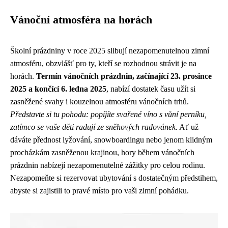
Vánoční atmosféra na horách
Školní prázdniny v roce 2025 slibují nezapomenutelnou zimní
atmosféru, obzvlášť pro ty, kteří se rozhodnou strávit je na
horách.
Termín vánočních prázdnin, začínající 23. prosince
2025 a končící 6. ledna 2025
, nabízí dostatek času užít si
zasněžené svahy i kouzelnou atmosféru vánočních trhů.
Představte si tu pohodu: popíjíte svařené víno s vůní perníku,
zatímco se vaše děti radují ze sněhových radovánek.
Ať už
dáváte přednost lyžování, snowboardingu nebo jenom klidným
procházkám zasněženou krajinou, hory během vánočních
prázdnin nabízejí nezapomenutelné zážitky pro celou rodinu.
Nezapomeňte si rezervovat ubytování s dostatečným předstihem,
abyste si zajistili to pravé místo pro vaši zimní pohádku.