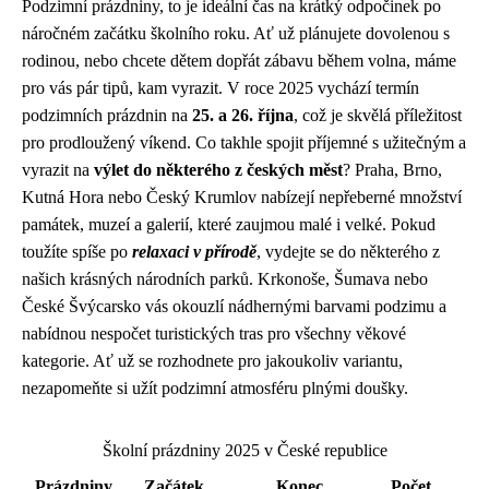
Podzimní prázdniny, to je ideální čas na krátký odpočinek po
náročném začátku školního roku. Ať už plánujete dovolenou s
rodinou, nebo chcete dětem dopřát zábavu během volna, máme
pro vás pár tipů, kam vyrazit. V roce 2025 vychází termín
podzimních prázdnin na
25. a 26. října
, což je skvělá příležitost
pro prodloužený víkend. Co takhle spojit příjemné s užitečným a
vyrazit na
výlet do některého z českých měst
? Praha, Brno,
Kutná Hora nebo Český Krumlov nabízejí nepřeberné množství
památek, muzeí a galerií, které zaujmou malé i velké. Pokud
toužíte spíše po
relaxaci v přírodě
, vydejte se do některého z
našich krásných národních parků. Krkonoše, Šumava nebo
České Švýcarsko vás okouzlí nádhernými barvami podzimu a
nabídnou nespočet turistických tras pro všechny věkové
kategorie. Ať už se rozhodnete pro jakoukoliv variantu,
nezapomeňte si užít podzimní atmosféru plnými doušky.
Školní prázdniny 2025 v České republice
Prázdniny
Začátek
Konec
Počet