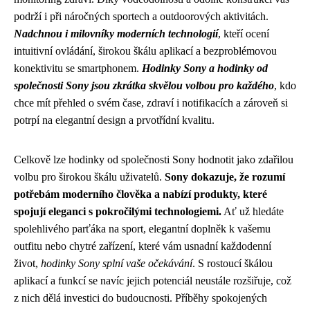
podrží i při náročných sportech a outdoorových aktivitách.
Nadchnou i milovníky moderních technologií
, kteří ocení
intuitivní ovládání, širokou škálu aplikací a bezproblémovou
konektivitu se smartphonem.
Hodinky Sony a hodinky od
společnosti Sony jsou zkrátka skvělou volbou pro každého
, kdo
chce mít přehled o svém čase, zdraví i notifikacích a zároveň si
potrpí na elegantní design a prvotřídní kvalitu.
Celkově lze hodinky od společnosti Sony hodnotit jako zdařilou
volbu pro širokou škálu uživatelů.
Sony dokazuje, že rozumí
potřebám moderního člověka a nabízí produkty, které
spojují eleganci s pokročilými technologiemi.
Ať už hledáte
spolehlivého parťáka na sport, elegantní doplněk k vašemu
outfitu nebo chytré zařízení, které vám usnadní každodenní
život,
hodinky Sony splní vaše očekávání
. S rostoucí škálou
aplikací a funkcí se navíc jejich potenciál neustále rozšiřuje, což
z nich dělá investici do budoucnosti. Příběhy spokojených