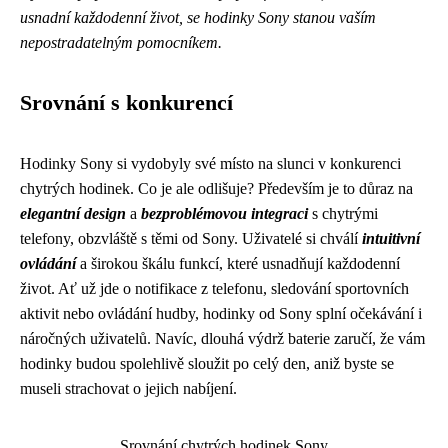
usnadní každodenní život, se hodinky Sony stanou vaším
nepostradatelným pomocníkem.
Srovnání s konkurencí
Hodinky Sony si vydobyly své místo na slunci v konkurenci
chytrých hodinek. Co je ale odlišuje? Především je to důraz na
elegantní design
a
bezproblémovou integraci
s chytrými
telefony, obzvláště s těmi od Sony. Uživatelé si chválí
intuitivní
ovládání
a širokou škálu funkcí, které usnadňují každodenní
život. Ať už jde o notifikace z telefonu, sledování sportovních
aktivit nebo ovládání hudby, hodinky od Sony splní očekávání i
náročných uživatelů. Navíc, dlouhá výdrž baterie zaručí, že vám
hodinky budou spolehlivě sloužit po celý den, aniž byste se
museli strachovat o jejich nabíjení.
Srovnání chytrých hodinek Sony