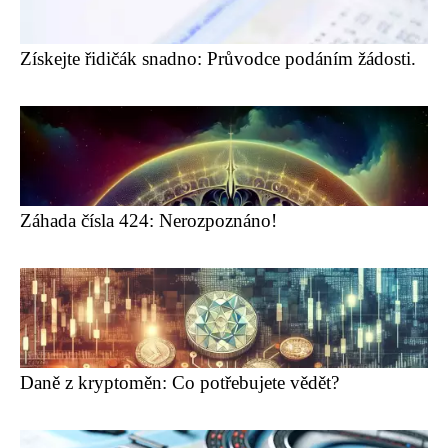
Získejte řidičák snadno: Průvodce podáním žádosti.
Záhada čísla 424: Nerozpoznáno!
Daně z kryptoměn: Co potřebujete vědět?