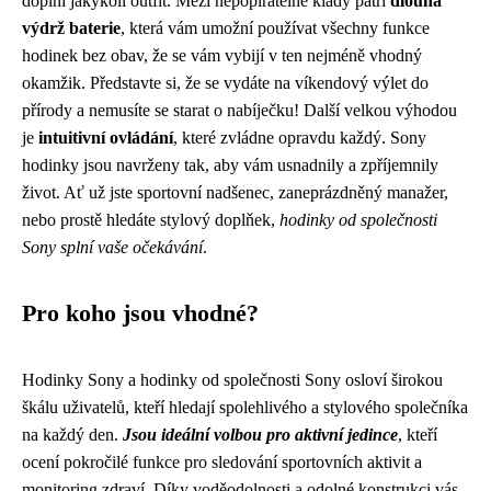
doplní jakýkoli outfit. Mezi nepopiratelné klady patří
dlouhá
výdrž baterie
, která vám umožní používat všechny funkce
hodinek bez obav, že se vám vybijí v ten nejméně vhodný
okamžik. Představte si, že se vydáte na víkendový výlet do
přírody a nemusíte se starat o nabíječku! Další velkou výhodou
je
intuitivní ovládání
, které zvládne opravdu každý. Sony
hodinky jsou navrženy tak, aby vám usnadnily a zpříjemnily
život. Ať už jste sportovní nadšenec, zaneprázdněný manažer,
nebo prostě hledáte stylový doplňek,
hodinky od společnosti
Sony splní vaše očekávání
.
Pro koho jsou vhodné?
Hodinky Sony a hodinky od společnosti Sony osloví širokou
škálu uživatelů, kteří hledají spolehlivého a stylového společníka
na každý den.
Jsou ideální volbou pro aktivní jedince
, kteří
ocení pokročilé funkce pro sledování sportovních aktivit a
monitoring zdraví. Díky voděodolnosti a odolné konstrukci vás