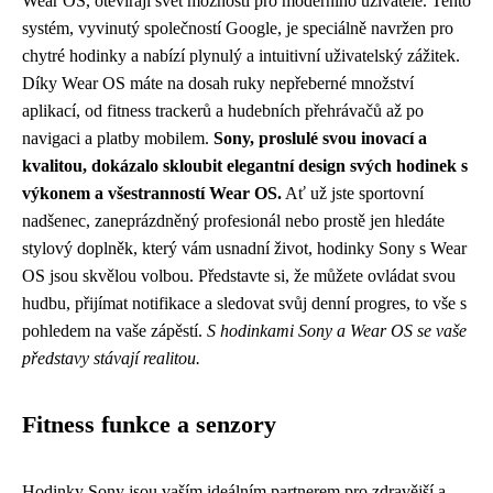
Wear OS, otevírají svět možností pro moderního uživatele. Tento
systém, vyvinutý společností Google, je speciálně navržen pro
chytré hodinky a nabízí plynulý a intuitivní uživatelský zážitek.
Díky Wear OS máte na dosah ruky nepřeberné množství
aplikací, od fitness trackerů a hudebních přehrávačů až po
navigaci a platby mobilem.
Sony, proslulé svou inovací a
kvalitou, dokázalo skloubit elegantní design svých hodinek s
výkonem a všestranností Wear OS.
Ať už jste sportovní
nadšenec, zaneprázdněný profesionál nebo prostě jen hledáte
stylový doplněk, který vám usnadní život, hodinky Sony s Wear
OS jsou skvělou volbou. Představte si, že můžete ovládat svou
hudbu, přijímat notifikace a sledovat svůj denní progres, to vše s
pohledem na vaše zápěstí.
S hodinkami Sony a Wear OS se vaše
představy stávají realitou.
Fitness funkce a senzory
Hodinky Sony jsou vaším ideálním partnerem pro zdravější a