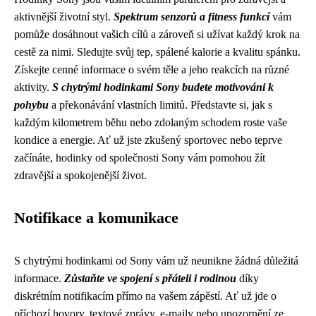
aktivnější životní styl.
Spektrum senzorů a fitness funkcí
vám
pomůže dosáhnout vašich cílů a zároveň si užívat každý krok na
cestě za nimi. Sledujte svůj tep, spálené kalorie a kvalitu spánku.
Získejte cenné informace o svém těle a jeho reakcích na různé
aktivity.
S chytrými hodinkami Sony budete motivováni k
pohybu
a překonávání vlastních limitů. Představte si, jak s
každým kilometrem běhu nebo zdolaným schodem roste vaše
kondice a energie. Ať už jste zkušený sportovec nebo teprve
začínáte, hodinky od společnosti Sony vám pomohou žít
zdravější a spokojenější život.
Notifikace a komunikace
S chytrými hodinkami od Sony vám už neunikne žádná důležitá
informace.
Zůstaňte ve spojení s přáteli i rodinou
díky
diskrétním notifikacím přímo na vašem zápěstí. Ať už jde o
příchozí hovory, textové zprávy, e-maily nebo upozornění ze