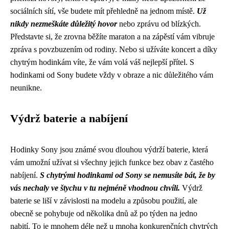
sociálních sítí, vše budete mít přehledně na jednom místě.
Už
nikdy nezmeškáte důležitý hovor
nebo zprávu od blízkých.
Představte si, že zrovna běžíte maraton a na zápěstí vám vibruje
zpráva s povzbuzením od rodiny. Nebo si užíváte koncert a díky
chytrým hodinkám víte, že vám volá váš nejlepší přítel. S
hodinkami od Sony budete vždy v obraze a nic důležitého vám
neunikne.
Výdrž baterie a nabíjení
Hodinky Sony jsou známé svou dlouhou výdrží baterie, která
vám umožní užívat si všechny jejich funkce bez obav z častého
nabíjení.
S chytrými hodinkami od Sony se nemusíte bát, že by
vás nechaly ve štychu v tu nejméně vhodnou chvíli.
Výdrž
baterie se liší v závislosti na modelu a způsobu použití, ale
obecně se pohybuje od několika dnů až po týden na jedno
nabití. To je mnohem déle než u mnoha konkurenčních chytrých