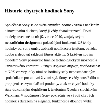
Historie chytrých hodinek Sony
Společnost Sony se do světa chytrých hodinek vrhla s nadšením
a inovativním duchem, který ji vždy charakterizoval. První
modely, uvedené na trh již v roce 2010, zaujaly svým
netradičním designem
a pokročilými funkcemi. Už tehdy
hodinky od Sony uměly zobrazit notifikace z telefonu, ovládat
hudbu a sledovat základní fitness aktivity. S každým novým
modelem Sony posouvalo hranice technologických možností a
uživatelského komfortu.
Přibyly dotykové displeje, voděodolnost
a GPS senzory
, díky nimž se hodinky staly nepostradatelným
společníkem pro aktivní životní styl. Sony se vždy soustředilo na
propojení se svými dalšími produkty, a tak se chytré hodinky
staly
dokonalým doplňkem
k telefonům Xperia a sluchátkům
Walkman. V současnosti Sony pokračuje ve vývoji chytrých
hodinek s důrazem na eleganci, funkčnost a dlouhou výdrž