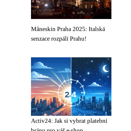
Måneskin Praha 2025: Italská
senzace rozpálí Prahu!
Activ24: Jak si vybrat platební
bránu pro váš e-shop