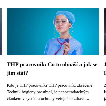
THP pracovník: Co to obnáší a jak se
jím stát?
Kdo je THP pracovník? THP pracovník, zkráceně
Z
Technik hygieny prostředí, je nepostradatelným
K
článkem v systému ochrany veřejného zdraví....
j