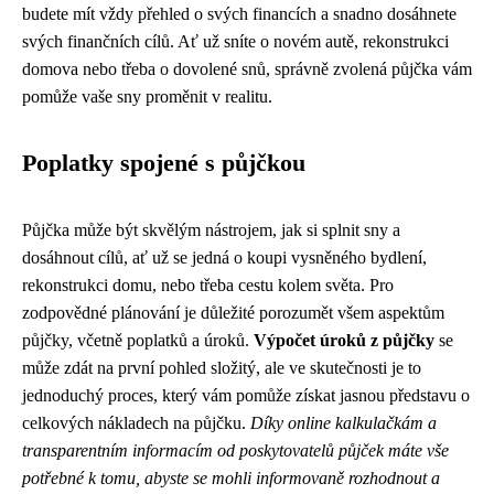
budete mít vždy přehled o svých financích a snadno dosáhnete
svých finančních cílů. Ať už sníte o novém autě, rekonstrukci
domova nebo třeba o dovolené snů, správně zvolená půjčka vám
pomůže vaše sny proměnit v realitu.
Poplatky spojené s půjčkou
Půjčka může být skvělým nástrojem, jak si splnit sny a
dosáhnout cílů, ať už se jedná o koupi vysněného bydlení,
rekonstrukci domu, nebo třeba cestu kolem světa. Pro
zodpovědné plánování je důležité porozumět všem aspektům
půjčky, včetně poplatků a úroků.
Výpočet úroků z půjčky
se
může zdát na první pohled složitý, ale ve skutečnosti je to
jednoduchý proces, který vám pomůže získat jasnou představu o
celkových nákladech na půjčku.
Díky online kalkulačkám a
transparentním informacím od poskytovatelů půjček máte vše
potřebné k tomu, abyste se mohli informovaně rozhodnout a