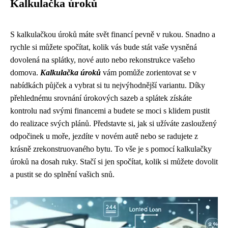
Kalkulačka úroků
S kalkulačkou úroků máte svět financí pevně v rukou. Snadno a
rychle si můžete spočítat, kolik vás bude stát vaše vysněná
dovolená na splátky, nové auto nebo rekonstrukce vašeho
domova.
Kalkulačka úroků
vám pomůže zorientovat se v
nabídkách půjček a vybrat si tu nejvýhodnější variantu. Díky
přehlednému srovnání úrokových sazeb a splátek získáte
kontrolu nad svými financemi a budete se moci s klidem pustit
do realizace svých plánů. Představte si, jak si užíváte zasloužený
odpočinek u moře, jezdíte v novém autě nebo se radujete z
krásně zrekonstruovaného bytu. To vše je s pomocí kalkulačky
úroků na dosah ruky. Stačí si jen spočítat, kolik si můžete dovolit
a pustit se do splnění vašich snů.