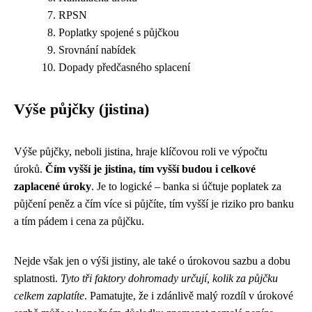
RPSN
Poplatky spojené s půjčkou
Srovnání nabídek
Dopady předčasného splacení
Výše půjčky (jistina)
Výše půjčky, neboli jistina, hraje klíčovou roli ve výpočtu
úroků.
Čím vyšší je jistina, tím vyšší budou i celkové
zaplacené úroky
. Je to logické – banka si účtuje poplatek za
půjčení peněz a čím více si půjčíte, tím vyšší je riziko pro banku
a tím pádem i cena za půjčku.
Nejde však jen o výši jistiny, ale také o úrokovou sazbu a dobu
splatnosti.
Tyto tři faktory dohromady určují, kolik za půjčku
celkem zaplatíte
. Pamatujte, že i zdánlivě malý rozdíl v úrokové