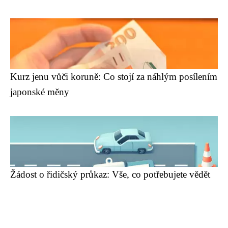
Kurz jenu vůči koruně: Co stojí za náhlým posílením
japonské měny
Žádost o řidičský průkaz: Vše, co potřebujete vědět