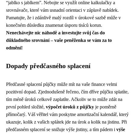
“jablko s jablkem”. Nebojte se využít online kalkulačky a
srovnávače, které vám usnadní orientaci v záplavě nabídek.
Pamatujte, že i zdánlivě malý rozdíl v úrokové sazbě může v
konečném důsledku znamenat úsporu tisíců korun.
Nenechávejte nic náhodě a investujte svůj čas do
důkladného srovnání – vaše peněženka se vám za to
odmění!
Dopady předčasného splacení
Předčasné splacení půjčky může mít na vaše finance velmi
pozitivní dopad. Zjednodušeně řečeno, čím dříve půjčku splatíte,
tím méně úroků celkově zaplatíte. Ačkoliv se to může zdát na
první pohled složité,
výpočet úroků z půjčky
je poměrně
přímočarý. Váš věřitel vám poskytne amortizační kalendář, který
ukazuje, kolik z vašich splátek jde na úrok a kolik na jistinu. Při
předčasném splacení se snižuje výše jistiny, a tím pádem i
výše