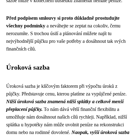
sazbě může v konečném důsledku znamenat nemalé peníze.
Před podpisem smlouvy si proto důkladně prostudujte
všechny podmínky
a neváhejte se zeptat na cokoliv, čemu
nerozumíte. S trochou úsilí a plánování můžete najít tu
nejvýhodnější půjčku pro vaše potřeby a dosáhnout tak svých
finančních cílů.
Úroková sazba
Úroková sazba je klíčovým faktorem při výpočtu úroků z
půjčky. Představuje cenu, kterou platíme za vypůjčené peníze.
Nižší úroková sazba znamená nižší splátky a celkově menší
přeplacení půjčky.
To nám dává větší finanční flexibilitu a
umožňuje nám dosáhnout našich cílů rychleji. Například, nižší
splátka u hypotéky nám může uvolnit peníze na rekonstrukci
domu nebo na rodinné dovolené.
Naopak, vyšší úroková sazba