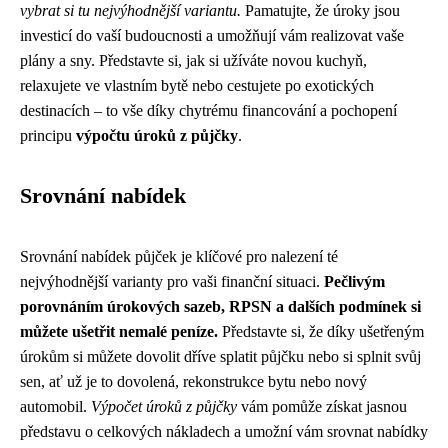
vybrat si tu nejvýhodnější variantu.
Pamatujte, že úroky jsou
investicí do vaší budoucnosti a umožňují vám realizovat vaše
plány a sny. Představte si, jak si užíváte novou kuchyň,
relaxujete ve vlastním bytě nebo cestujete po exotických
destinacích – to vše díky chytrému financování a pochopení
principu
výpočtu úroků z půjčky
.
Srovnání nabídek
Srovnání nabídek půjček je klíčové pro nalezení té
nejvýhodnější varianty pro vaši finanční situaci.
Pečlivým
porovnáním úrokových sazeb, RPSN a dalších podmínek si
můžete ušetřit nemalé peníze.
Představte si, že díky ušetřeným
úrokům si můžete dovolit dříve splatit půjčku nebo si splnit svůj
sen, ať už je to dovolená, rekonstrukce bytu nebo nový
automobil.
Výpočet úroků z půjčky
vám pomůže získat jasnou
představu o celkových nákladech a umožní vám srovnat nabídky