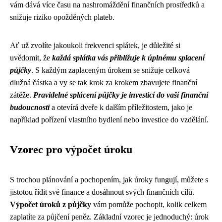
vám dává více času na nashromáždění finančních prostředků a
snižuje riziko opožděných plateb.
Ať už zvolíte jakoukoli frekvenci splátek, je důležité si
uvědomit, že
každá splátka vás přibližuje k úplnému splacení
půjčky
. S každým zaplaceným úrokem se snižuje celková
dlužná částka a vy se tak krok za krokem zbavujete finanční
zátěže.
Pravidelné splácení půjčky je investicí do vaší finanční
budoucnosti
a otevírá dveře k dalším příležitostem, jako je
například pořízení vlastního bydlení nebo investice do vzdělání.
Vzorec pro výpočet úroku
S trochou plánování a pochopením, jak úroky fungují, můžete s
jistotou řídit své finance a dosáhnout svých finančních cílů.
Výpočet úroků z půjčky
vám pomůže pochopit, kolik celkem
zaplatíte za půjčení peněz. Základní vzorec je jednoduchý: úrok