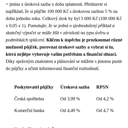
= jistina x úroková sazba x doba splatnosti. Představte si
například, že si půjčíte 100 000 Kč s úrokovou sazbou 5 % na
dobu jednoho roku. Celkový úrok by byl 5 000 Kč (100 000 Kč
x 0,05 x 1).
Pamatujte, že se jedná o zjednodušený příklad a
skutečný výpočet se může lišit v závislosti na typu úvěru a
podmínkách splácení.
Klíčem k úspěchu je prozkoumat různé
možnosti půjček, porovnat úrokové sazby a vybrat si tu,
která nejlépe vyhovuje vašim potřebám a finanční situaci.
Díky správným znalostem a plánování se můžete s jistotou pustit
do půjčky a učinit informovaná finanční rozhodnutí.
Poskytovatel půjčky
Úroková sazba
RPSN
Česká spořitelna
Od 3,99 %
Od 4,2 %
Komerční banka
Od 4,49 %
Od 4,7 %