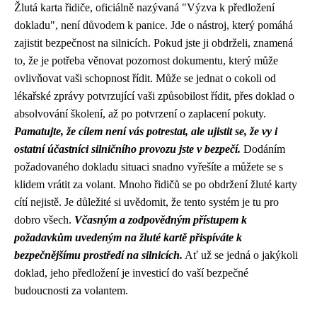
Žlutá karta řidiče, oficiálně nazývaná "Výzva k předložení
dokladu", není důvodem k panice. Jde o nástroj, který pomáhá
zajistit bezpečnost na silnicích. Pokud jste ji obdrželi, znamená
to, že je potřeba věnovat pozornost dokumentu, který může
ovlivňovat vaši schopnost řídit. Může se jednat o cokoli od
lékařské zprávy potvrzující vaši způsobilost řídit, přes doklad o
absolvování školení, až po potvrzení o zaplacení pokuty.
Pamatujte, že cílem není vás potrestat, ale ujistit se, že vy i
ostatní účastníci silničního provozu jste v bezpečí.
Dodáním
požadovaného dokladu situaci snadno vyřešíte a můžete se s
klidem vrátit za volant. Mnoho řidičů se po obdržení žluté karty
cítí nejistě. Je důležité si uvědomit, že tento systém je tu pro
dobro všech.
Včasným a zodpovědným přístupem k
požadavkům uvedeným na žluté kartě přispíváte k
bezpečnějšímu prostředí na silnicích.
Ať už se jedná o jakýkoli
doklad, jeho předložení je investicí do vaší bezpečné
budoucnosti za volantem.