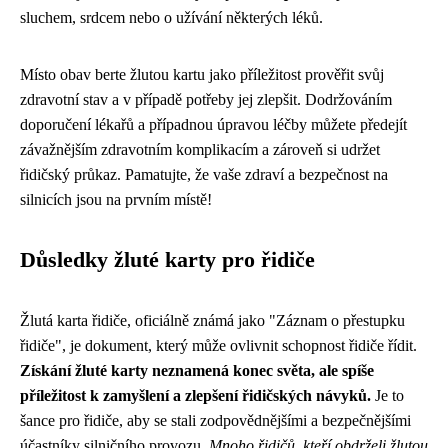
sluchem, srdcem nebo o užívání některých léků.
Místo obav berte žlutou kartu jako příležitost prověřit svůj
zdravotní stav a v případě potřeby jej zlepšit. Dodržováním
doporučení lékařů a případnou úpravou léčby můžete předejít
závažnějším zdravotním komplikacím a zároveň si udržet
řidičský průkaz. Pamatujte, že vaše zdraví a bezpečnost na
silnicích jsou na prvním místě!
Důsledky žluté karty pro řidiče
Žlutá karta řidiče, oficiálně známá jako "Záznam o přestupku
řidiče", je dokument, který může ovlivnit schopnost řidiče řídit.
Získání žluté karty neznamená konec světa, ale spíše
příležitost k zamyšlení a zlepšení řidičských návyků.
Je to
šance pro řidiče, aby se stali zodpovědnějšími a bezpečnějšími
účastníky silničního provozu.
Mnoho řidičů, kteří obdrželi žlutou