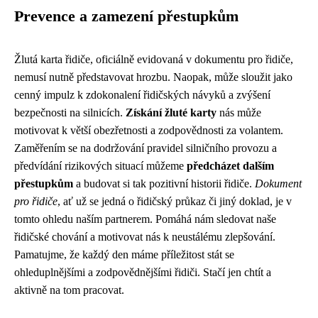
Prevence a zamezení přestupkům
Žlutá karta řidiče, oficiálně evidovaná v dokumentu pro řidiče,
nemusí nutně představovat hrozbu. Naopak, může sloužit jako
cenný impulz k zdokonalení řidičských návyků a zvýšení
bezpečnosti na silnicích.
Získání žluté karty
nás může
motivovat k větší obezřetnosti a zodpovědnosti za volantem.
Zaměřením se na dodržování pravidel silničního provozu a
předvídání rizikových situací můžeme
předcházet dalším
přestupkům
a budovat si tak pozitivní historii řidiče.
Dokument
pro řidiče
, ať už se jedná o řidičský průkaz či jiný doklad, je v
tomto ohledu naším partnerem. Pomáhá nám sledovat naše
řidičské chování a motivovat nás k neustálému zlepšování.
Pamatujme, že každý den máme příležitost stát se
ohleduplnějšími a zodpovědnějšími řidiči. Stačí jen chtít a
aktivně na tom pracovat.