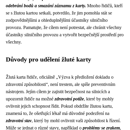
odebrání bodů a smazání záznamu z karty.
Mnoho řidičů, kteří
se s žlutou kartou setkali, potvrdilo, že jim pomohla stát se
zodpovědnějšími a ohleduplnějšími účastníky silničního
provozu. Pamatujte, že cílem není potrestat, ale chránit všechny
účastníky silničního provozu a vytvořit bezpečnější prostředí pro
všechny.
Důvody pro udělení žluté karty
Žlutá karta řidiče, oficiálně „Výzva k předložení dokladu o
zdravotní způsobilosti“, není trestem, ale spíše preventivním
nástrojem. Jejím cílem je zajistit bezpečnost na silnicích a
upozornit řidiče na možné
zdravotní potíže
, které by mohly
ovlivnit jejich schopnost řídit. Pokud obdržíte žlutou kartu,
znamená to, že ošetřující lékař má důvodné podezření na
zdravotní stav
, který by mohl ovlivnit vaši způsobilost k řízení.
Může se jednat o různé stavy, například o
problémy se zrakem
,