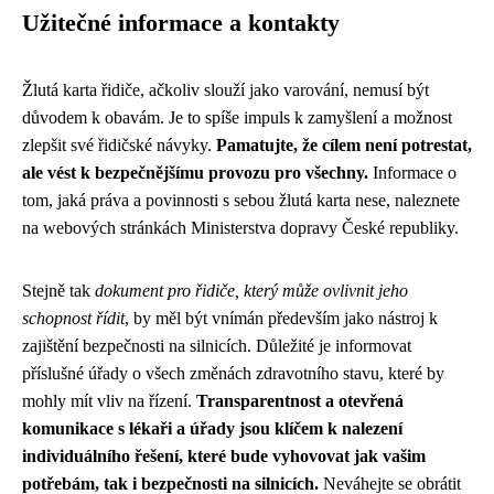
Užitečné informace a kontakty
Žlutá karta řidiče, ačkoliv slouží jako varování, nemusí být
důvodem k obavám. Je to spíše impuls k zamyšlení a možnost
zlepšit své řidičské návyky.
Pamatujte, že cílem není potrestat,
ale vést k bezpečnějšímu provozu pro všechny.
Informace o
tom, jaká práva a povinnosti s sebou žlutá karta nese, naleznete
na webových stránkách Ministerstva dopravy České republiky.
Stejně tak
dokument pro řidiče, který může ovlivnit jeho
schopnost řídit
, by měl být vnímán především jako nástroj k
zajištění bezpečnosti na silnicích. Důležité je informovat
příslušné úřady o všech změnách zdravotního stavu, které by
mohly mít vliv na řízení.
Transparentnost a otevřená
komunikace s lékaři a úřady jsou klíčem k nalezení
individuálního řešení, které bude vyhovovat jak vašim
potřebám, tak i bezpečnosti na silnicích.
Neváhejte se obrátit