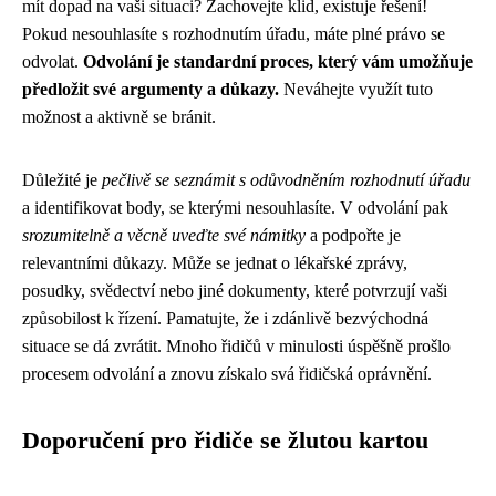
mít dopad na vaši situaci? Zachovejte klid, existuje řešení!
Pokud nesouhlasíte s rozhodnutím úřadu, máte plné právo se
odvolat.
Odvolání je standardní proces, který vám umožňuje
předložit své argumenty a důkazy.
Neváhejte využít tuto
možnost a aktivně se bránit.
Důležité je
pečlivě se seznámit s odůvodněním rozhodnutí úřadu
a identifikovat body, se kterými nesouhlasíte. V odvolání pak
srozumitelně a věcně uveďte své námitky
a podpořte je
relevantními důkazy. Může se jednat o lékařské zprávy,
posudky, svědectví nebo jiné dokumenty, které potvrzují vaši
způsobilost k řízení. Pamatujte, že i zdánlivě bezvýchodná
situace se dá zvrátit. Mnoho řidičů v minulosti úspěšně prošlo
procesem odvolání a znovu získalo svá řidičská oprávnění.
Doporučení pro řidiče se žlutou kartou