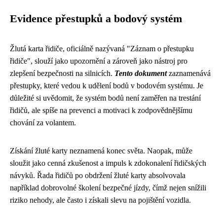
Evidence přestupků a bodový systém
Žlutá karta řidiče, oficiálně nazývaná "Záznam o přestupku
řidiče", slouží jako upozornění a zároveň jako nástroj pro
zlepšení bezpečnosti na silnicích.
Tento dokument
zaznamenává
přestupky, které vedou k udělení bodů v bodovém systému. Je
důležité si uvědomit, že systém bodů není zaměřen na trestání
řidičů, ale spíše na prevenci a motivaci k zodpovědnějšímu
chování za volantem.
Získání žluté karty neznamená konec světa. Naopak, může
sloužit jako cenná zkušenost a impuls k zdokonalení řidičských
návyků. Řada řidičů po obdržení žluté karty absolvovala
například dobrovolné školení bezpečné jízdy, čímž nejen snížili
riziko nehody, ale často i získali slevu na pojištění vozidla.