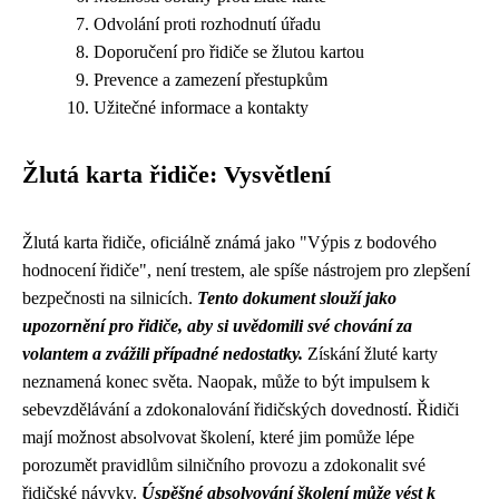
Odvolání proti rozhodnutí úřadu
Doporučení pro řidiče se žlutou kartou
Prevence a zamezení přestupkům
Užitečné informace a kontakty
Žlutá karta řidiče: Vysvětlení
Žlutá karta řidiče, oficiálně známá jako "Výpis z bodového
hodnocení řidiče", není trestem, ale spíše nástrojem pro zlepšení
bezpečnosti na silnicích.
Tento dokument slouží jako
upozornění pro řidiče, aby si uvědomili své chování za
volantem a zvážili případné nedostatky.
Získání žluté karty
neznamená konec světa. Naopak, může to být impulsem k
sebevzdělávání a zdokonalování řidičských dovedností. Řidiči
mají možnost absolvovat školení, které jim pomůže lépe
porozumět pravidlům silničního provozu a zdokonalit své
řidičské návyky.
Úspěšné absolvování školení může vést k