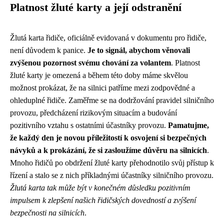
Platnost žluté karty a její odstranění
Žlutá karta řidiče, oficiálně evidovaná v dokumentu pro řidiče,
není důvodem k panice.
Je to signál, abychom věnovali
zvýšenou pozornost svému chování za volantem
. Platnost
žluté karty je omezená a během této doby máme skvělou
možnost prokázat, že na silnici patříme mezi zodpovědné a
ohleduplné řidiče. Zaměřme se na dodržování pravidel silničního
provozu, předcházení rizikovým situacím a budování
pozitivního vztahu s ostatními účastníky provozu.
Pamatujme,
že každý den je novou příležitostí k osvojení si bezpečných
návyků a k prokázání, že si zasloužíme důvěru na silnicích
.
Mnoho řidičů po obdržení žluté karty přehodnotilo svůj přístup k
řízení a stalo se z nich příkladnými účastníky silničního provozu.
Žlutá karta tak může být v konečném důsledku pozitivním
impulsem k zlepšení našich řidičských dovedností a zvýšení
bezpečnosti na silnicích
.