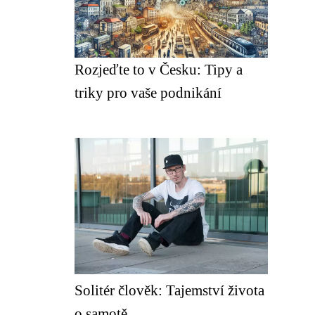
Rozjeďte to v Česku: Tipy a
triky pro vaše podnikání
Solitér člověk: Tajemství života
o samotě