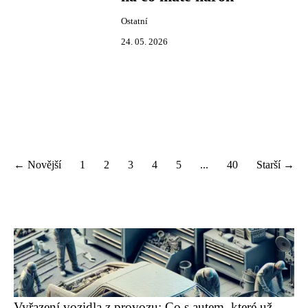
Ostatní
24. 05. 2026
← Novější
1
2
3
4
5
...
40
Starší →
Vyřazení vozidla z provozu: Co s autem, které už