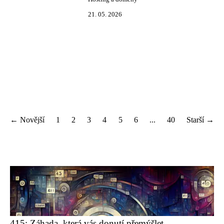
21. 05. 2026
← Novější
1
2
3
4
5
6
...
40
Starší →
415: Záhada, která vás donutí přemýšlet