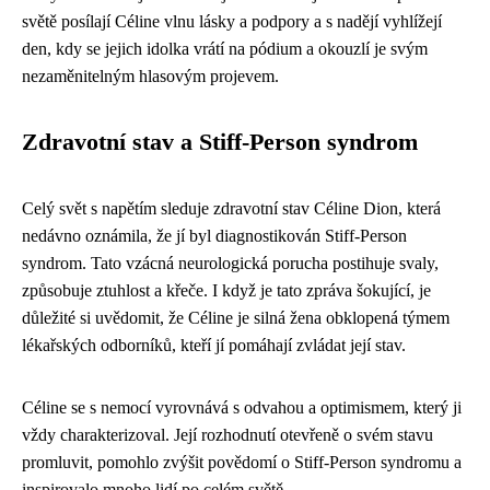
světě posílají Céline vlnu lásky a podpory a s nadějí vyhlížejí
den, kdy se jejich idolka vrátí na pódium a okouzlí je svým
nezaměnitelným hlasovým projevem.
Zdravotní stav a Stiff-Person syndrom
Celý svět s napětím sleduje zdravotní stav Céline Dion, která
nedávno oznámila, že jí byl diagnostikován Stiff-Person
syndrom. Tato vzácná neurologická porucha postihuje svaly,
způsobuje ztuhlost a křeče. I když je tato zpráva šokující, je
důležité si uvědomit, že Céline je silná žena obklopená týmem
lékařských odborníků, kteří jí pomáhají zvládat její stav.
Céline se s nemocí vyrovnává s odvahou a optimismem, který ji
vždy charakterizoval. Její rozhodnutí otevřeně o svém stavu
promluvit, pomohlo zvýšit povědomí o Stiff-Person syndromu a
inspirovalo mnoho lidí po celém světě.