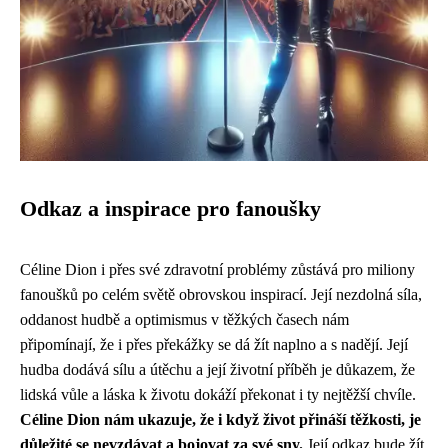
Odkaz a inspirace pro fanoušky
Céline Dion i přes své zdravotní problémy zůstává pro miliony
fanoušků po celém světě obrovskou inspirací. Její nezdolná síla,
oddanost hudbě a optimismus v těžkých časech nám
připomínají, že i přes překážky se dá žít naplno a s nadějí. Její
hudba dodává sílu a útěchu a její životní příběh je důkazem, že
lidská vůle a láska k životu dokáží překonat i ty nejtěžší chvíle.
Céline Dion nám ukazuje, že i když život přináší těžkosti, je
důležité se nevzdávat a bojovat za své sny.
Její odkaz bude žít