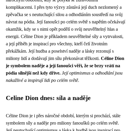
komplikacemi. I přes tyto výzvy zůstává její duch nezlomený a
zpěvačka se s neutuchající silou a odhodláním soustředí na svůj
návrat na pódia. Její fanoušci po celém světě s napětím očekávají
okamžik, kdy se s nimi opět podělí o svůj neuvěřitelný hlas a
energii. Céline Dion je příkladem neuvěřitelné síly a vytrvalosti,
a její příběh je inspirací pro všechny, kteří čelí životním
překážkám. Její hudba a poselství naděje a lásky rezonují s
miliony lidí a dodávají jim sílu překonávat těžkosti.
Céline Dion
je symbolem naděje a její fanoušci věří, že se brzy vrátí na
pódia silnější než kdy dříve.
Její optimismus a odhodlání jsou
nakažlivé a inspirují lidi po celém světě.
Celine Dion dnes: síla a naděje
Céline Dion je i přes náročné období, kterým si prochází, stále
symbolem síly a naděje pro miliony fanoušků po celém světě.
Její neutuchající optimismus a láska k hudbě jsou inspirací pro