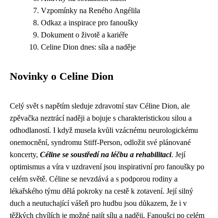
Vzpomínky na Reného Angélila
Odkaz a inspirace pro fanoušky
Dokument o životě a kariéře
Celine Dion dnes: síla a naděje
Novinky o Celine Dion
Celý svět s napětím sleduje zdravotní stav Céline Dion, ale
zpěvačka neztrácí naději a bojuje s charakteristickou silou a
odhodlaností. I když musela kvůli vzácnému neurologickému
onemocnění, syndromu Stiff-Person, odložit své plánované
koncerty,
Céline se soustředí na léčbu a rehabilitaci
. Její
optimismus a víra v uzdravení jsou inspirativní pro fanoušky po
celém světě. Céline se nevzdává a s podporou rodiny a
lékařského týmu dělá pokroky na cestě k zotavení. Její silný
duch a neutuchající vášeň pro hudbu jsou důkazem, že i v
těžkých chvílích je možné najít sílu a naději. Fanoušci po celém