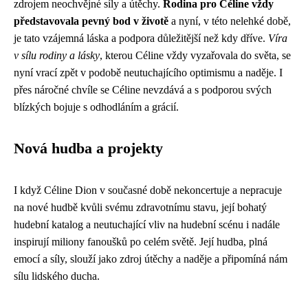
zdrojem neochvějné síly a útěchy.
Rodina pro Céline vždy
představovala pevný bod v životě
a nyní, v této nelehké době,
je tato vzájemná láska a podpora důležitější než kdy dříve.
Víra
v sílu rodiny a lásky
, kterou Céline vždy vyzařovala do světa, se
nyní vrací zpět v podobě neutuchajícího optimismu a naděje. I
přes náročné chvíle se Céline nevzdává a s podporou svých
blízkých bojuje s odhodláním a grácií.
Nová hudba a projekty
I když Céline Dion v současné době nekoncertuje a nepracuje
na nové hudbě kvůli svému zdravotnímu stavu, její bohatý
hudební katalog a neutuchající vliv na hudební scénu i nadále
inspirují miliony fanoušků po celém světě. Její hudba, plná
emocí a síly, slouží jako zdroj útěchy a naděje a připomíná nám
sílu lidského ducha.