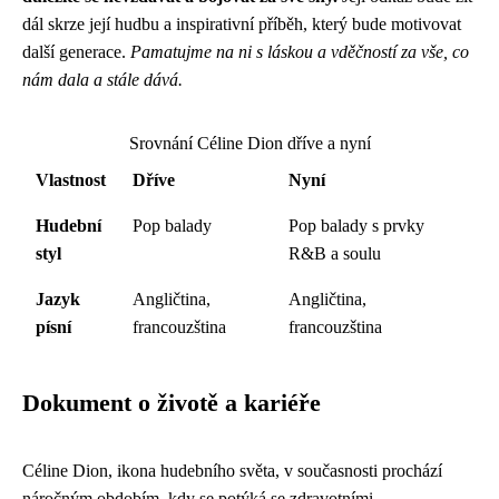
dál skrze její hudbu a inspirativní příběh, který bude motivovat
další generace.
Pamatujme na ni s láskou a vděčností za vše, co
nám dala a stále dává.
Srovnání Céline Dion dříve a nyní
Vlastnost
Dříve
Nyní
Hudební
Pop balady
Pop balady s prvky
styl
R&B a soulu
Jazyk
Angličtina,
Angličtina,
písní
francouzština
francouzština
Dokument o životě a kariéře
Céline Dion, ikona hudebního světa, v současnosti prochází
náročným obdobím, kdy se potýká se zdravotními