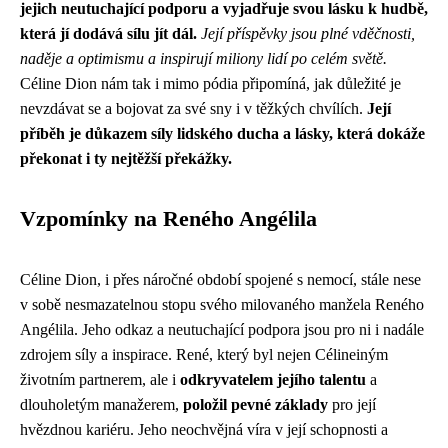
jejich neutuchající podporu a vyjadřuje svou lásku k hudbě,
která jí dodává sílu jít dál.
Její příspěvky jsou plné vděčnosti,
naděje a optimismu a inspirují miliony lidí po celém světě.
Céline Dion nám tak i mimo pódia připomíná, jak důležité je
nevzdávat se a bojovat za své sny i v těžkých chvílích.
Její
příběh je důkazem síly lidského ducha a lásky, která dokáže
překonat i ty nejtěžší překážky.
Vzpomínky na Reného Angélila
Céline Dion, i přes náročné období spojené s nemocí, stále nese
v sobě nesmazatelnou stopu svého milovaného manžela Reného
Angélila. Jeho odkaz a neutuchající podpora jsou pro ni i nadále
zdrojem síly a inspirace. René, který byl nejen Célineiným
životním partnerem, ale i
odkryvatelem jejího talentu
a
dlouholetým manažerem,
položil pevné základy
pro její
hvězdnou kariéru. Jeho neochvějná víra v její schopnosti a