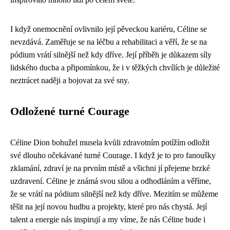
I když onemocnění ovlivnilo její pěveckou kariéru, Céline se
nevzdává. Zaměřuje se na léčbu a rehabilitaci a věří, že se na
pódium vrátí silnější než kdy dříve. Její příběh je důkazem síly
lidského ducha a připomínkou, že i v těžkých chvílích je důležité
neztrácet naději a bojovat za své sny.
Odložené turné Courage
Céline Dion bohužel musela kvůli zdravotním potížím odložit
své dlouho očekávané turné Courage. I když je to pro fanoušky
zklamání, zdraví je na prvním místě a všichni jí přejeme brzké
uzdravení. Céline je známá svou silou a odhodláním a věříme,
že se vrátí na pódium silnější než kdy dříve. Mezitím se můžeme
těšit na její novou hudbu a projekty, které pro nás chystá. Její
talent a energie nás inspirují a my víme, že nás Céline bude i