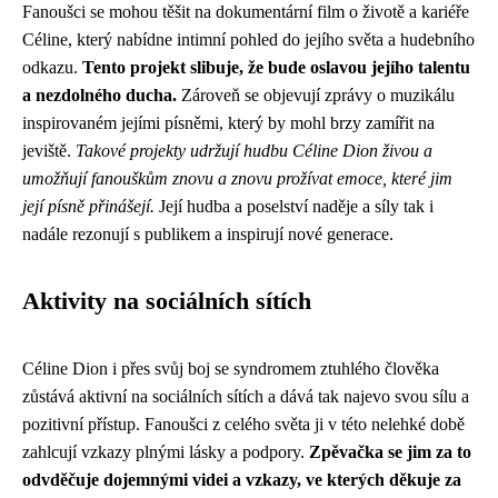
Fanoušci se mohou těšit na dokumentární film o životě a kariéře
Céline, který nabídne intimní pohled do jejího světa a hudebního
odkazu.
Tento projekt slibuje, že bude oslavou jejího talentu
a nezdolného ducha.
Zároveň se objevují zprávy o muzikálu
inspirovaném jejími písněmi, který by mohl brzy zamířit na
jeviště.
Takové projekty udržují hudbu Céline Dion živou a
umožňují fanouškům znovu a znovu prožívat emoce, které jim
její písně přinášejí.
Její hudba a poselství naděje a síly tak i
nadále rezonují s publikem a inspirují nové generace.
Aktivity na sociálních sítích
Céline Dion i přes svůj boj se syndromem ztuhlého člověka
zůstává aktivní na sociálních sítích a dává tak najevo svou sílu a
pozitivní přístup. Fanoušci z celého světa ji v této nelehké době
zahlcují vzkazy plnými lásky a podpory.
Zpěvačka se jim za to
odvděčuje dojemnými videi a vzkazy, ve kterých děkuje za