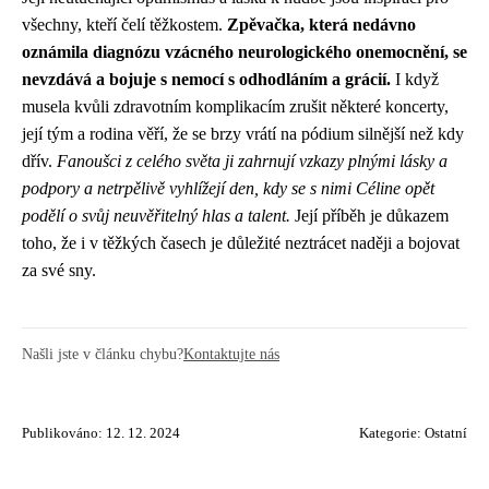
všechny, kteří čelí těžkostem.
Zpěvačka, která nedávno
oznámila diagnózu vzácného neurologického onemocnění, se
nevzdává a bojuje s nemocí s odhodláním a grácií.
I když
musela kvůli zdravotním komplikacím zrušit některé koncerty,
její tým a rodina věří, že se brzy vrátí na pódium silnější než kdy
dřív.
Fanoušci z celého světa ji zahrnují vzkazy plnými lásky a
podpory a netrpělivě vyhlížejí den, kdy se s nimi Céline opět
podělí o svůj neuvěřitelný hlas a talent.
Její příběh je důkazem
toho, že i v těžkých časech je důležité neztrácet naději a bojovat
za své sny.
Našli jste v článku chybu?
Kontaktujte nás
Publikováno: 12. 12. 2024
Kategorie:
Ostatní