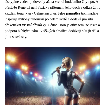
láskyplné vedení ji dovedly až na vrchol hudebního Olympu. A
přestože René už není fyzicky přítomen, jeho duch a odkaz žijí v
každém tónu, který Céline zazpívá.
Jeho památka
tak i nadále
inspiruje miliony fanoušků po celém světě a dodává jim sílu
překonávat vlastní překážky. Céline Dion je důkazem, že láska a
podpora blízkých nám i v těžkých chvílích dodávají sílu jít dál a
plnit si své sny.