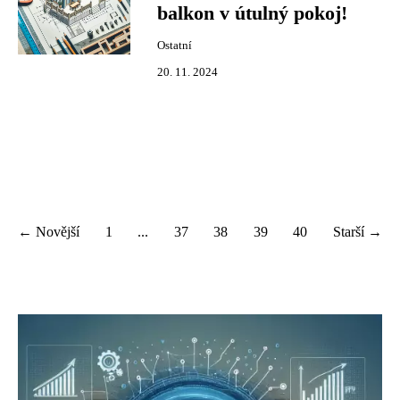
balkon v útulný pokoj!
Ostatní
20. 11. 2024
← Novější
1
...
37
38
39
40
Starší →