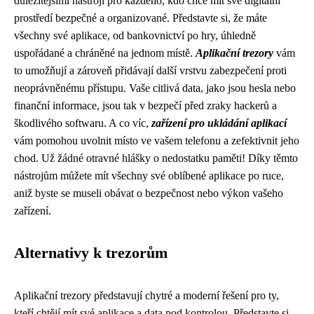
důležitějšími nástroji pro každého, kdo chce mít své digitální
prostředí bezpečné a organizované. Představte si, že máte
všechny své aplikace, od bankovnictví po hry, úhledně
uspořádané a chráněné na jednom místě.
Aplikační trezory
vám
to umožňují a zároveň přidávají další vrstvu zabezpečení proti
neoprávněnému přístupu. Vaše citlivá data, jako jsou hesla nebo
finanční informace, jsou tak v bezpečí před zraky hackerů a
škodlivého softwaru. A co víc,
zařízení pro ukládání aplikací
vám pomohou uvolnit místo ve vašem telefonu a zefektivnit jeho
chod. Už žádné otravné hlášky o nedostatku paměti! Díky těmto
nástrojům můžete mít všechny své oblíbené aplikace po ruce,
aniž byste se museli obávat o bezpečnost nebo výkon vašeho
zařízení.
Alternativy k trezorům
Aplikační trezory představují chytré a moderní řešení pro ty,
kteří chtějí mít své aplikace a data pod kontrolou. Představte si,