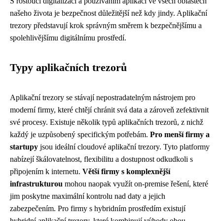
S rostoucí digitalizací a používáním aplikací ve všech oblastech
našeho života je bezpečnost důležitější než kdy jindy. Aplikační
trezory představují krok správným směrem k bezpečnějšímu a
spolehlivějšímu digitálnímu prostředí.
Typy aplikačních trezorů
Aplikační trezory se stávají nepostradatelným nástrojem pro
moderní firmy, které chtějí chránit svá data a zároveň zefektivnit
své procesy. Existuje několik typů aplikačních trezorů, z nichž
každý je uzpůsobený specifickým potřebám.
Pro menší firmy a
startupy
jsou ideální cloudové aplikační trezory. Tyto platformy
nabízejí škálovatelnost, flexibilitu a dostupnost odkudkoli s
připojením k internetu.
Větší firmy s komplexnější
infrastrukturou
mohou naopak využít on-premise řešení, které
jim poskytne maximální kontrolu nad daty a jejich
zabezpečením. Pro firmy s hybridním prostředím existují
hybridní aplikační trezory, které kombinují výhody obou