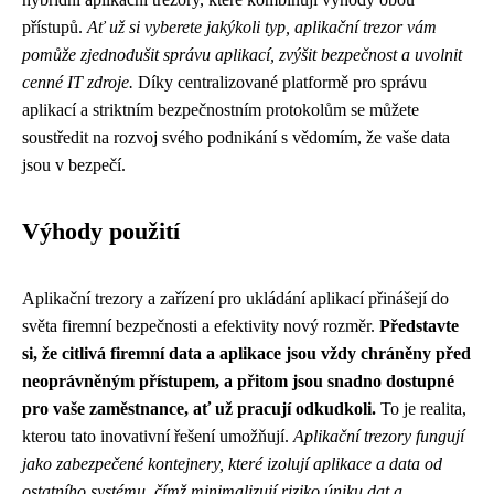
přístupů.
Ať už si vyberete jakýkoli typ, aplikační trezor vám
pomůže zjednodušit správu aplikací, zvýšit bezpečnost a uvolnit
cenné IT zdroje.
Díky centralizované platformě pro správu
aplikací a striktním bezpečnostním protokolům se můžete
soustředit na rozvoj svého podnikání s vědomím, že vaše data
jsou v bezpečí.
Výhody použití
Aplikační trezory a zařízení pro ukládání aplikací přinášejí do
světa firemní bezpečnosti a efektivity nový rozměr.
Představte
si, že citlivá firemní data a aplikace jsou vždy chráněny před
neoprávněným přístupem, a přitom jsou snadno dostupné
pro vaše zaměstnance, ať už pracují odkudkoli.
To je realita,
kterou tato inovativní řešení umožňují.
Aplikační trezory fungují
jako zabezpečené kontejnery, které izolují aplikace a data od
ostatního systému, čímž minimalizují riziko úniku dat a