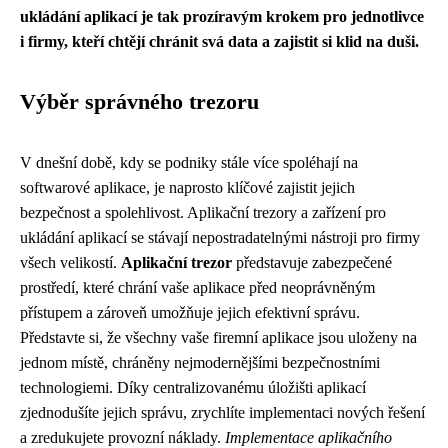
ukládání aplikací je tak prozíravým krokem pro jednotlivce
i firmy, kteří chtějí chránit svá data a zajistit si klid na duši.
Výběr správného trezoru
V dnešní době, kdy se podniky stále více spoléhají na
softwarové aplikace, je naprosto klíčové zajistit jejich
bezpečnost a spolehlivost. Aplikační trezory a zařízení pro
ukládání aplikací se stávají nepostradatelnými nástroji pro firmy
všech velikostí.
Aplikační trezor
představuje zabezpečené
prostředí, které chrání vaše aplikace před neoprávněným
přístupem a zároveň umožňuje jejich efektivní správu.
Představte si, že všechny vaše firemní aplikace jsou uloženy na
jednom místě, chráněny nejmodernějšími bezpečnostními
technologiemi. Díky centralizovanému úložišti aplikací
zjednodušíte jejich správu, zrychlíte implementaci nových řešení
a zredukujete provozní náklady.
Implementace aplikačního