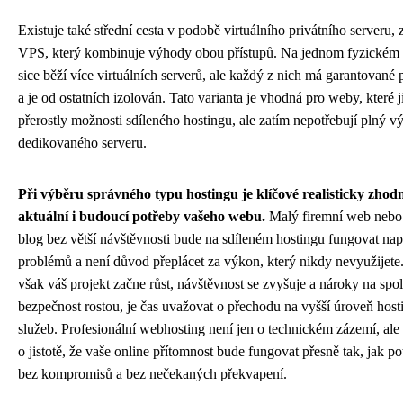
Existuje také střední cesta v podobě virtuálního privátního serveru,
VPS, který kombinuje výhody obou přístupů. Na jednom fyzickém 
sice běží více virtuálních serverů, ale každý z nich má garantované 
a je od ostatních izolován. Tato varianta je vhodná pro weby, které j
přerostly možnosti sdíleného hostingu, ale zatím nepotřebují plný v
dedikovaného serveru.
Při výběru správného typu hostingu je klíčové realisticky zhodn
aktuální i budoucí potřeby vašeho webu.
Malý firemní web nebo
blog bez větší návštěvnosti bude na sdíleném hostingu fungovat nap
problémů a není důvod přeplácet za výkon, který nikdy nevyužijete
však váš projekt začne růst, návštěvnost se zvyšuje a nároky na spol
bezpečnost rostou, je čas uvažovat o přechodu na vyšší úroveň hos
služeb. Profesionální webhosting není jen o technickém zázemí, al
o jistotě, že vaše online přítomnost bude fungovat přesně tak, jak po
bez kompromisů a bez nečekaných překvapení.