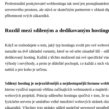
Profesionální poskytovatel webhostingu tak není jen pronajímatele
serverového prostoru, ale stává se skutečným partnerem v oblasti dig
přítomnosti svých zákazníků.
Rozdíl mezi sdíleným a dedikovaným hostin
Když se rozhodujete o tom, jaký typ hostingu zvolit pro své webové
narazíte na dvě základní varianty, které se od sebe zásadně liší – sdí
dedikovaný hosting. Každá z těchto možností má své specifické vlas
výhody i nevýhody, a proto je důležité pochopit, co každá z nich vl
nabízí a pro koho je určena.
Sdílený hosting je nejrozšířenější a nejdostupnější formou web
kterou využívá naprostá většina začínajících webmasterů a majitelů
webových projektů. Princip sdíleného hostingu spočívá v tom, že 
fyzickém serveru je umístěno velké množství webových stránek rů
zákazníků. Všechny tyto stránky sdílejí společné serverové prostřed