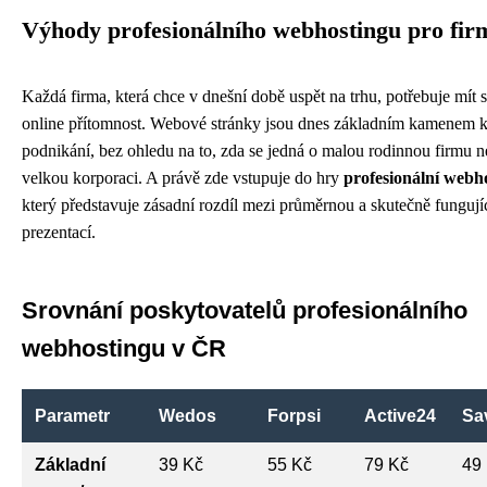
Výhody profesionálního webhostingu pro fir
Každá firma, která chce v dnešní době uspět na trhu, potřebuje mít 
online přítomnost. Webové stránky jsou dnes základním kamenem 
podnikání, bez ohledu na to, zda se jedná o malou rodinnou firmu 
velkou korporaci. A právě zde vstupuje do hry
profesionální webh
který představuje zásadní rozdíl mezi průměrnou a skutečně fungujíc
prezentací.
Srovnání poskytovatelů profesionálního
webhostingu v ČR
Parametr
Wedos
Forpsi
Active24
Sa
Základní
39 Kč
55 Kč
79 Kč
49