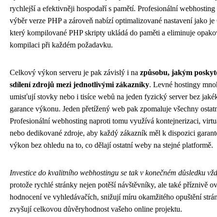
rychlejší a efektivněji hospodaří s pamětí. Profesionální webhostin
výběr verze PHP a zároveň nabízí optimalizované nastavení jako j
který kompilované PHP skripty ukládá do paměti a eliminuje opak
kompilaci při každém požadavku.
Celkový výkon serveru je pak závislý i na
způsobu, jakým poskyto
sdílení zdrojů mezi jednotlivými zákazníky
. Levné hostingy mn
umisťují stovky nebo i tisíce webů na jeden fyzický server bez jaké
garance výkonu. Jeden přetížený web pak zpomaluje všechny ostatn
Profesionální webhosting naproti tomu využívá kontejnerizaci, virtu
nebo dedikované zdroje, aby každý zákazník měl k dispozici garan
výkon bez ohledu na to, co dělají ostatní weby na stejné platformě.
Investice do kvalitního webhostingu se tak v konečném důsledku vžd
protože rychlé stránky nejen potěší návštěvníky, ale také příznivě ov
hodnocení ve vyhledávačích, snižují míru okamžitého opuštění strá
zvyšují celkovou důvěryhodnost vašeho online projektu.