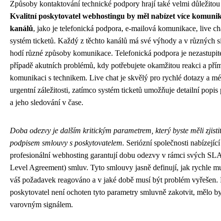
Způsoby kontaktování technické podpory hrají také velmi důležitou 
Kvalitní poskytovatel webhostingu by měl nabízet více komuni
kanálů
, jako je telefonická podpora, e-mailová komunikace, live ch
systém ticketů. Každý z těchto kanálů má své výhody a v různých si
hodí různé způsoby komunikace. Telefonická podpora je nezastupit
případě akutních problémů, kdy potřebujete okamžitou reakci a pří
komunikaci s technikem. Live chat je skvělý pro rychlé dotazy a m
urgentní záležitosti, zatímco systém ticketů umožňuje detailní popi
a jeho sledování v čase.
Doba odezvy je dalším kritickým parametrem, který byste měli zjistit
podpisem smlouvy s poskytovatelem.
Seriózní společnosti nabízející
profesionální webhosting garantují dobu odezvy v rámci svých SLA
Level Agreement) smluv. Tyto smlouvy jasně definují, jak rychle mu
váš požadavek reagováno a v jaké době musí být problém vyřešen.
poskytovatel není ochoten tyto parametry smluvně zakotvit, mělo by
varovným signálem.