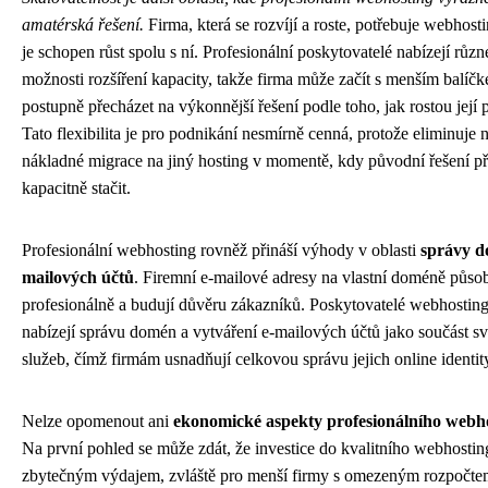
amatérská řešení.
Firma, která se rozvíjí a roste, potřebuje webhosti
je schopen růst spolu s ní. Profesionální poskytovatelé nabízejí různé
možnosti rozšíření kapacity, takže firma může začít s menším balíč
postupně přecházet na výkonnější řešení podle toho, jak rostou její 
Tato flexibilita je pro podnikání nesmírně cenná, protože eliminuje 
nákladné migrace na jiný hosting v momentě, kdy původní řešení př
kapacitně stačit.
Profesionální webhosting rovněž přináší výhody v oblasti
správy d
mailových účtů
. Firemní e-mailové adresy na vlastní doméně půso
profesionálně a budují důvěru zákazníků. Poskytovatelé webhostin
nabízejí správu domén a vytváření e-mailových účtů jako součást s
služeb, čímž firmám usnadňují celkovou správu jejich online identit
Nelze opomenout ani
ekonomické aspekty profesionálního webh
Na první pohled se může zdát, že investice do kvalitního webhostin
zbytečným výdajem, zvláště pro menší firmy s omezeným rozpočte