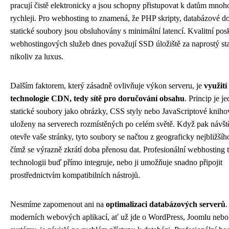
pracují čistě elektronicky a jsou schopny přistupovat k datům mno
rychleji. Pro webhosting to znamená, že PHP skripty, databázové do
statické soubory jsou obsluhovány s minimální latencí. Kvalitní pos
webhostingových služeb dnes považují SSD úložiště za naprostý st
nikoliv za luxus.
Dalším faktorem, který zásadně ovlivňuje výkon serveru, je
využití
technologie CDN, tedy sítě pro doručování obsahu
. Princip je 
statické soubory jako obrázky, CSS styly nebo JavaScriptové kniho
uloženy na serverech rozmístěných po celém světě. Když pak návšt
otevře vaše stránky, tyto soubory se načtou z geograficky nejbližšíh
čímž se výrazně zkrátí doba přenosu dat. Profesionální webhosting 
technologii buď přímo integruje, nebo ji umožňuje snadno připojit
prostřednictvím kompatibilních nástrojů.
Nesmíme zapomenout ani na
optimalizaci databázových serverů
.
moderních webových aplikací, ať už jde o WordPress, Joomlu nebo 