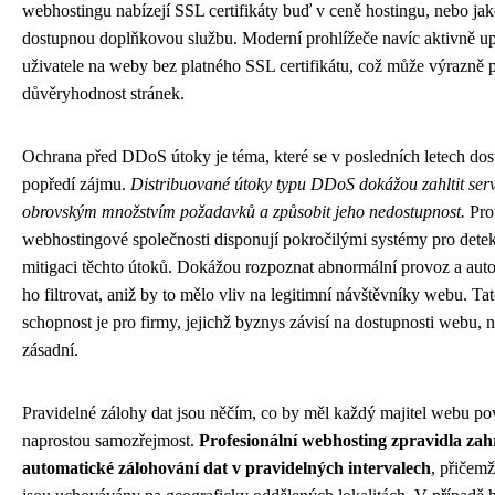
webhostingu nabízejí SSL certifikáty buď v ceně hostingu, nebo ja
dostupnou doplňkovou službu. Moderní prohlížeče navíc aktivně u
uživatele na weby bez platného SSL certifikátu, což může výrazně 
důvěryhodnost stránek.
Ochrana před DDoS útoky je téma, které se v posledních letech dos
popředí zájmu.
Distribuované útoky typu DDoS dokážou zahltit ser
obrovským množstvím požadavků a způsobit jeho nedostupnost.
Prof
webhostingové společnosti disponují pokročilými systémy pro detek
mitigaci těchto útoků. Dokážou rozpoznat abnormální provoz a aut
ho filtrovat, aniž by to mělo vliv na legitimní návštěvníky webu. Ta
schopnost je pro firmy, jejichž byznys závisí na dostupnosti webu, 
zásadní.
Pravidelné zálohy dat jsou něčím, co by měl každý majitel webu po
naprostou samozřejmost.
Profesionální webhosting zpravidla zah
automatické zálohování dat v pravidelných intervalech
, přičem