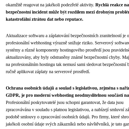
okamžitě reagovat na jakékoli podezřelé aktivity.
Rychlá reakce na
bezpečnostní incident může být rozdílem mezi drobným probl
katastrofální ztrátou dat nebo reputace.
Aktualizace softwaru a záplatování bezpečnostních zranitelností je o
profesionální webhosting výrazně snižuje riziko. Serverový softwar
systémy a různé komponenty hostingového prostředí jsou pravideln
aktualizovány, aby byly odstraněny známé bezpečnostní chyby. Maj
na profesionálním hostingu tak nemusí sami sledovat bezpečnostní b
ručně aplikovat záplaty na serverové prostředí.
Ochrana osobních údajů a soulad s legislativou, zejména s nař
GDPR, je pro moderní webhosting neodmyslitelnou součástí na
Profesionální poskytovatelé jsou schopni garantovat, že data jsou
zpracovávána v souladu s platnou legislativou, a nabízejí smluvní z
podobě smlouvy o zpracování osobních údajů. Pro firmy, které shr
jakékoli osobní údaje svých zákazníků nebo návštěvníků, je tato ga