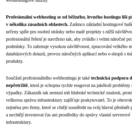
webhostingové služby.
Profesionální webhosting se od běžného, levného hostingu liší 
v několika zásadních oblastech.
Zatímco základní hostingové balí
určeny spíše pro osobní stránky nebo malé projekty s nižší návštěvno
profesionální řešení je navrženo tak, aby zvládlo i velmi náročné pr
podmínky. To zahrnuje vysokou návštěvnost, zpracování velkého m
databázových dotazů, provoz náročných aplikací nebo e-shopů s tisí
produkty.
Součástí profesionálního webhostingu je také
technická podpora 
nepřetržitě
, která je schopna rychle reagovat na jakékoli problémy
výpadky. Zákazník tak nemusí mít hluboké technické znalosti, prot
veškerou správu infrastruktury zajišťuje poskytovatel. To je obrov
zejména pro firmy, které se chtějí soustředit na svůj hlavní předmět
a nechtějí investovat čas ani prostředky do správy vlastní serverové
infrastruktury.