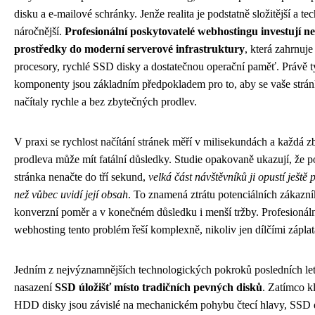
disku a e-mailové schránky. Jenže realita je podstatně složitější a te
náročnější.
Profesionální poskytovatelé webhostingu investují n
prostředky do moderní serverové infrastruktury
, která zahrnuj
procesory, rychlé SSD disky a dostatečnou operační paměť. Právě t
komponenty jsou základním předpokladem pro to, aby se vaše strá
načítaly rychle a bez zbytečných prodlev.
V praxi se rychlost načítání stránek měří v milisekundách a každá z
prodleva může mít fatální důsledky. Studie opakovaně ukazují, že 
stránka nenačte do tří sekund,
velká část návštěvníků ji opustí ještě 
než vůbec uvidí její obsah
. To znamená ztrátu potenciálních zákazní
konverzní poměr a v konečném důsledku i menší tržby. Profesionál
webhosting tento problém řeší komplexně, nikoliv jen dílčími zápla
Jedním z nejvýznamnějších technologických pokroků posledních let
nasazení
SSD úložišť místo tradičních pevných disků
. Zatímco k
HDD disky jsou závislé na mechanickém pohybu čtecí hlavy, SSD 