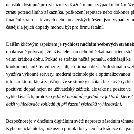
neustále dostupné pro zákazníky. Každá minuta výpadku totiž můž
ztrátu potenciálního zákazníka, poškození reputace nebo dokonce 
finanční ztrátu. U levných nebo amatérských řešení jsou výpadky
častější a jejich dopady mohou být pro firmu fatální.
Dalším klíčovým aspektem je
rychlost načítání webových stráne
opakovaně potvrzují, že uživatelé jsou ochotni čekat na načtení strá
velmi krátkou dobu. Pokud se stránka načítá pomalu, odcházejí ke
konkurenci, aniž by vůbec zjistili, co firma nabízí. Profesionální w
využívá výkonné servery, moderní technologie a optimalizovanou
infrastrukturu, která zajišťuje, že se stránky načítají bleskově rychl
pozitivní dopad nejen na uživatelský zážitek, ale také na pozice ve
vyhledávačích, protože
rychlost načítání je jedním z faktorů, které
další vyhledávače zohledňují při řazení výsledků vyhledávání
.
Bezpečnost je v dnešním digitálním světě naprosto zásadním témat
Kybernetické útoky, pokusy o průnik do systémů a krádeže dat jsou