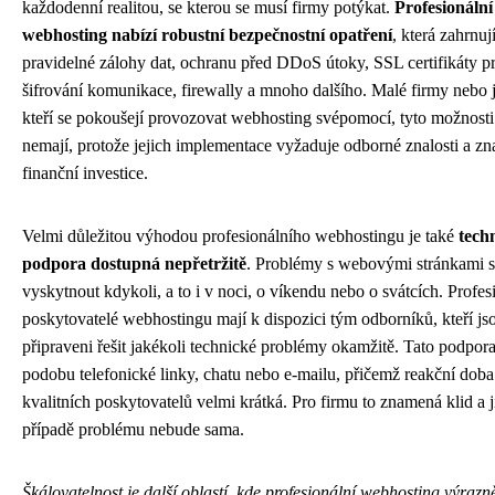
každodenní realitou, se kterou se musí firmy potýkat.
Profesionální
webhosting nabízí robustní bezpečnostní opatření
, která zahrnuj
pravidelné zálohy dat, ochranu před DDoS útoky, SSL certifikáty p
šifrování komunikace, firewally a mnoho dalšího. Malé firmy nebo j
kteří se pokoušejí provozovat webhosting svépomocí, tyto možnost
nemají, protože jejich implementace vyžaduje odborné znalosti a z
finanční investice.
Velmi důležitou výhodou profesionálního webhostingu je také
tech
podpora dostupná nepřetržitě
. Problémy s webovými stránkami 
vyskytnout kdykoli, a to i v noci, o víkendu nebo o svátcích. Profes
poskytovatelé webhostingu mají k dispozici tým odborníků, kteří js
připraveni řešit jakékoli technické problémy okamžitě. Tato podpor
podobu telefonické linky, chatu nebo e-mailu, přičemž reakční doba
kvalitních poskytovatelů velmi krátká. Pro firmu to znamená klid a ji
případě problému nebude sama.
Škálovatelnost je další oblastí, kde profesionální webhosting výrazn