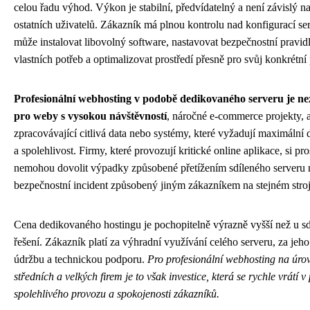
celou řadu výhod. Výkon je stabilní, předvídatelný a není závislý n
ostatních uživatelů. Zákazník má plnou kontrolu nad konfigurací se
může instalovat libovolný software, nastavovat bezpečnostní pravid
vlastních potřeb a optimalizovat prostředí přesně pro svůj konkrétní 
Profesionální webhosting v podobě dedikovaného serveru je ne
pro weby s vysokou návštěvností
, náročné e-commerce projekty, 
zpracovávající citlivá data nebo systémy, které vyžadují maximální 
a spolehlivost. Firmy, které provozují kritické online aplikace, si pro
nemohou dovolit výpadky způsobené přetížením sdíleného serveru
bezpečnostní incident způsobený jiným zákazníkem na stejném stroj
Cena dedikovaného hostingu je pochopitelně výrazně vyšší než u s
řešení. Zákazník platí za výhradní využívání celého serveru, za jeho
údržbu a technickou podporu.
Pro profesionální webhosting na úro
středních a velkých firem je to však investice, která se rychle vrátí 
spolehlivého provozu a spokojenosti zákazníků.