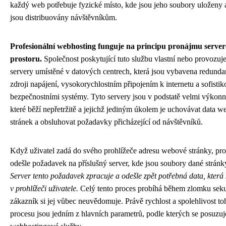
každý web potřebuje fyzické místo, kde jsou jeho soubory uloženy
jsou distribuovány návštěvníkům.
Profesionální webhosting funguje na principu pronájmu serve
prostoru.
Společnost poskytující tuto službu vlastní nebo provozu
servery umístěné v datových centrech, která jsou vybavena redunda
zdroji napájení, vysokorychlostním připojením k internetu a sofisti
bezpečnostními systémy. Tyto servery jsou v podstatě velmi výkonn
které běží nepřetržitě a jejichž jediným úkolem je uchovávat data 
stránek a obsluhovat požadavky přicházející od návštěvníků.
Když uživatel zadá do svého prohlížeče adresu webové stránky, pro
odešle požadavek na příslušný server, kde jsou soubory dané stránk
Server tento požadavek zpracuje a odešle zpět potřebná data, která 
v prohlížeči uživatele.
Celý tento proces probíhá během zlomku sek
zákazník si jej vůbec neuvědomuje. Právě rychlost a spolehlivost to
procesu jsou jedním z hlavních parametrů, podle kterých se posuzuje