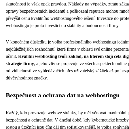
skutečnosti je však opak pravdou. Náklady na výpadky, ztrátu záka
opravy bezpečnostních incidentů a poškození reputace mohou mn
převýšit cenu kvalitního webhostingového řešení. Investice do prof
webhostingu je proto investicí do stability a budoucnosti firmy.
V konečném důsledku je volba profesionálního webhostingu jedním
nejdůležitějších rozhodnutí, které firma v oblasti své online prezen
učinit.
Kvalitní webhosting tvoří základ, na kterém stojí celá dig
strategie firmy
, a jeho vliv se projevuje ve všech aspektech online
od viditelnosti ve vyhledávačích přes uživatelský zážitek až po bez
důvěryhodnost značky.
Bezpečnost a ochrana dat na webhostingu
Každý, kdo provozuje webové stránky, by měl věnovat maximální 
bezpečnosti a ochraně dat. V dnešní době, kdy kybernetické hrozby
rostou a útočníci jsou čím dál tím sofistikovanější, je volba správné