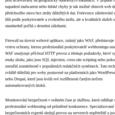
jsou uchovávány na geograficky oddělených lokalitách. V případě h
napadení malwarem nebo lidské chyby je tak možné obnovit web d
předchozího stavu bez ztráty důležitých dat. Frekvence zálohování
lišit podle poskytovatele a zvoleného tarifu, ale u kvalitních služeb s
standardně počítá s denními zálohami.
Firewall na úrovni webové aplikace, známý jako WAF, představuje 
vrstvu ochrany, kterou profesionální poskytovatelé webhostingu nas
WAF analyzuje příchozí HTTP provoz a blokuje požadavky, které vy
znaky útoku
, jako jsou SQL injection, cross-site scripting nebo pok
zneužití zranitelností v populárních redakčních systémech. Tato tech
zvláště důležitá pro weby postavené na platformách jako WordPres
nebo Drupal, které jsou kvůli své rozšířenosti častým terčem
automatizovaných útoků.
Monitorování bezpečnosti v reálném čase je službou, která odlišuje
profesionální webhosting od průměrné konkurence. Specializované
bezpečnostních expertů sledují provoz na serverech nepřetržitě a js