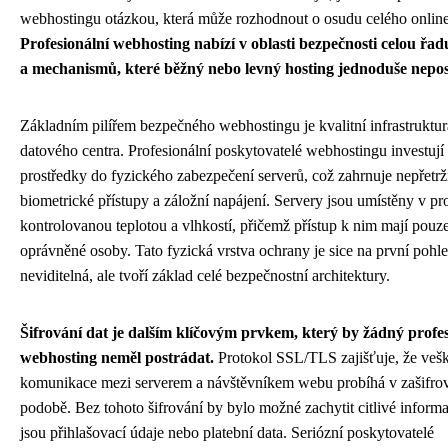
webhostingu otázkou, která může rozhodnout o osudu celého online
Profesionální webhosting nabízí v oblasti bezpečnosti celou řad
a mechanismů, které běžný nebo levný hosting jednoduše nepos
Základním pilířem bezpečného webhostingu je kvalitní infrastruktur
datového centra. Profesionální poskytovatelé webhostingu investují
prostředky do fyzického zabezpečení serverů, což zahrnuje nepřetrž
biometrické přístupy a záložní napájení. Servery jsou umístěny v pro
kontrolovanou teplotou a vlhkostí, přičemž přístup k nim mají pouz
oprávněné osoby. Tato fyzická vrstva ochrany je sice na první pohl
neviditelná, ale tvoří základ celé bezpečnostní architektury.
Šifrování dat je dalším klíčovým prvkem, který by žádný profes
webhosting neměl postrádat.
Protokol SSL/TLS zajišťuje, že veš
komunikace mezi serverem a návštěvníkem webu probíhá v zašifro
podobě. Bez tohoto šifrování by bylo možné zachytit citlivé informa
jsou přihlašovací údaje nebo platební data. Seriózní poskytovatelé