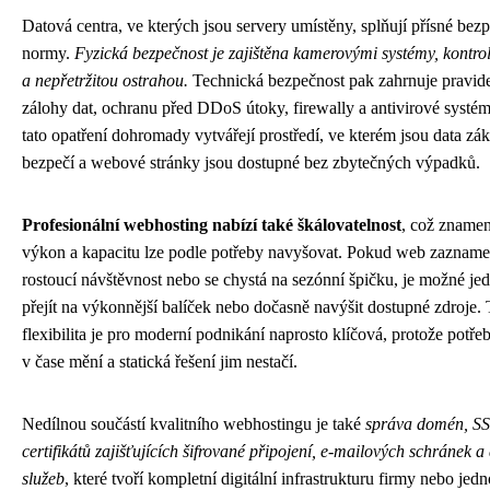
Datová centra, ve kterých jsou servery umístěny, splňují přísné bez
normy.
Fyzická bezpečnost je zajištěna kamerovými systémy, kontro
a nepřetržitou ostrahou.
Technická bezpečnost pak zahrnuje pravid
zálohy dat, ochranu před DDoS útoky, firewally a antivirové systé
tato opatření dohromady vytvářejí prostředí, ve kterém jsou data zá
bezpečí a webové stránky jsou dostupné bez zbytečných výpadků.
Profesionální webhosting nabízí také škálovatelnost
, což znamen
výkon a kapacitu lze podle potřeby navyšovat. Pokud web zaznam
rostoucí návštěvnost nebo se chystá na sezónní špičku, je možné je
přejít na výkonnější balíček nebo dočasně navýšit dostupné zdroje. 
flexibilita je pro moderní podnikání naprosto klíčová, protože potře
v čase mění a statická řešení jim nestačí.
Nedílnou součástí kvalitního webhostingu je také
správa domén, S
certifikátů zajišťujících šifrované připojení, e-mailových schránek a
služeb
, které tvoří kompletní digitální infrastrukturu firmy nebo jedn