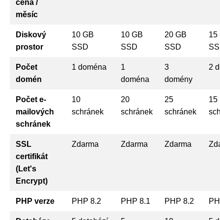
cena /
měsíc
Diskový
10 GB
10 GB
20 GB
15
prostor
SSD
SSD
SSD
SS
Počet
1 doména
1
3
2 
domén
doména
domény
Počet e-
10
20
25
15
mailových
schránek
schránek
schránek
sc
schránek
SSL
Zdarma
Zdarma
Zdarma
Zd
certifikát
(Let's
Encrypt)
PHP verze
PHP 8.2
PHP 8.1
PHP 8.2
PH