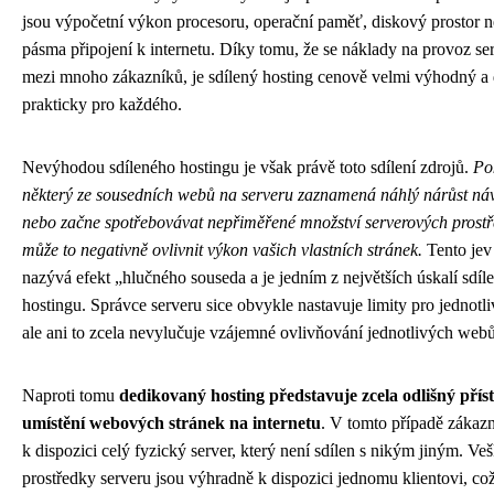
jsou výpočetní výkon procesoru, operační paměť, diskový prostor n
pásma připojení k internetu. Díky tomu, že se náklady na provoz ser
mezi mnoho zákazníků, je sdílený hosting cenově velmi výhodný a
prakticky pro každého.
Nevýhodou sdíleného hostingu je však právě toto sdílení zdrojů.
Po
některý ze sousedních webů na serveru zaznamená náhlý nárůst náv
nebo začne spotřebovávat nepřiměřené množství serverových prostř
může to negativně ovlivnit výkon vašich vlastních stránek.
Tento jev
nazývá efekt „hlučného souseda a je jedním z největších úskalí sdíl
hostingu. Správce serveru sice obvykle nastavuje limity pro jednotli
ale ani to zcela nevylučuje vzájemné ovlivňování jednotlivých webů
Naproti tomu
dedikovaný hosting představuje zcela odlišný přís
umístění webových stránek na internetu
. V tomto případě zákazn
k dispozici celý fyzický server, který není sdílen s nikým jiným. Ve
prostředky serveru jsou výhradně k dispozici jednomu klientovi, což