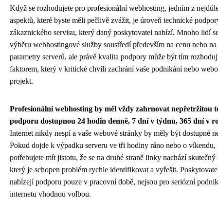
Když se rozhodujete pro profesionální webhosting, jedním z nejdůle
aspektů, které byste měli pečlivě zvážit, je úroveň technické podpor
zákaznického servisu, který daný poskytovatel nabízí. Mnoho lidí se
výběru webhostingové služby soustředí především na cenu nebo na
parametry serverů, ale právě kvalita podpory může být tím rozhodu
faktorem, který v kritické chvíli zachrání vaše podnikání nebo web
projekt.
Profesionální webhosting by měl vždy zahrnovat nepřetržitou 
podporu dostupnou 24 hodin denně, 7 dní v týdnu, 365 dní v ro
Internet nikdy nespí a vaše webové stránky by měly být dostupné ne
Pokud dojde k výpadku serveru ve tři hodiny ráno nebo o víkendu,
potřebujete mít jistotu, že se na druhé straně linky nachází skutečný
který je schopen problém rychle identifikovat a vyřešit. Poskytovatel
nabízejí podporu pouze v pracovní době, nejsou pro seriózní podni
internetu vhodnou volbou.