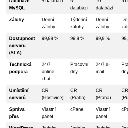
Databáze
5 databází
5
10
5 d
MySQL
databází
databází
Zálohy
Denní
Týdenní
Denní
De
zálohy
zálohy
zálohy
zá
Dostupnost
99,99 %
99,9 %
99,9 %
99
serveru
(SLA)
Technická
24/7
Pracovní
24/7 e-
Pr
podpora
online
dny
mail
dn
chat
Umístění
ČR
ČR
ČR
Č
serverů
(Hostivice)
(Praha)
(Praha)
(Pr
Správa
Vlastní
cPanel
Vlastní
cP
přes
panel
panel