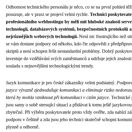
Odbornost technického personálu je něco, co se na první pohled tě
posuzuje, ale v praxi se projeví velmi rychle.
Technici poskytovate
profesionálního webhostingu by měli mít hluboké znalosti serv
technologií, databázových systémů, bezpečnostních protokolů a
nejrůznějších webových technologií.
Není nic frustrujícího než si
se vám dostane podpory od někoho, kdo čte odpovědi z předpřipra
skriptů a není schopen řešit nestandardní problémy. Dobrý poskytov
investuje do vzdělávání svých zaměstnanců a udržuje jejich znalosti
souladu s nejnovějšími technologickými trendy.
Jazyk komunikace je pro české zákazníky velmi podstatný.
Podpora
jazyce výrazně zjednodušuje komunikaci a eliminuje riziko nedoroz
která by mohla vzniknout při komunikaci v cizím jazyce.
Technické 
jsou samy o sobě stresující situací a přidávat k tomu ještě jazykovou
zbytečné. Při výběru poskytovatele proto vždy ověřte, zda nabízí z
podporu v češtině a zda jsou jeho technici skutečně schopni komun
plynně a odborně.