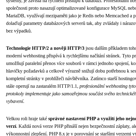
systémy, je závislá na rychlém přístupu k databázi. Profesionální ho
společnosti proto nasazují optimalizované konfigurace MySQL neb
MariaDB, využívají mezipaměti jako je Redis nebo Memcached a p
dolaďují parametry databázových serverů tak, aby zvládaly i nárazo
bez výpadků.
Technologie HTTP/2 a nověji HTTP/3
jsou dalším příkladem toho
moderní webhosting přispívá k rychlejšímu načítání stránek. Tyto p
umožňují paralelní přenos více souborů v rámci jednoho spojení, k
hlavičky požadavků a celkově výrazně snižují dobu potřebnou k ses
kompletní stránky v prohlížeči návštěvníka. Zatímco starší hostingo
stále operují na zastaralém HTTP/1.1,
profesionální webhosting tyt
protokoly implementuje jako samozřejmou součást svého technické
vybavení
.
Velkou roli hraje také
správné nastavení PHP a využití jeho nejn
verzí
. Každá nová verze PHP přináší nejen bezpečnostní záplaty, al
výkonnostní zlepšení. PHP 8.x je v porovnání se staršími verzemi v