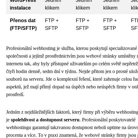
WordPress
Jedním
Jedním
Jedním
Je
instalace
klikem
klikem
klikem
kli
Přenos dat
FTP +
FTP +
FTP +
FT
(FTP/SFTP)
SFTP
SFTP
SFTP
SF
Profesionální webhosting je služba, kterou poskytují specializované
společnosti a jejímž prostřednictvím jsou webové stránky umístěny 
internetu tak, aby byly přístupné uživatelům po celém světě nepřetrž
čtyři hodin denně, sedm dní v týdnu. Nejde přitom jen o prosté ulož
souborů na serveru. Jde o komplexní řešení, které zahrnuje celou řa
aspektů, jež mají přímý dopad na úspěch nebo neúspěch firmy v onl
prostředí.
Jedním z nejdůležitějších faktorů, který firmy při výběru webhostin
je
spolehlivost a dostupnost serveru
. Profesionální poskytovatelé
webhostingu garantují takzvanou dostupnost neboli uptime na úrovn
procenta a více. To v praxi znamená, že webové stránky firmy jsou 