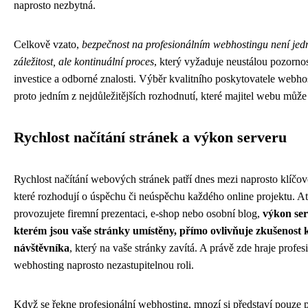
naprosto nezbytná.
Celkově vzato,
bezpečnost na profesionálním webhostingu není je
záležitost, ale kontinuální proces
, který vyžaduje neustálou pozornos
investice a odborné znalosti. Výběr kvalitního poskytovatele webho
proto jedním z nejdůležitějších rozhodnutí, které majitel webu může 
Rychlost načítání stránek a výkon serveru
Rychlost načítání webových stránek patří dnes mezi naprosto klíčov
které rozhodují o úspěchu či neúspěchu každého online projektu. A
provozujete firemní prezentaci, e-shop nebo osobní blog,
výkon ser
kterém jsou vaše stránky umístěny, přímo ovlivňuje zkušenost
návštěvníka
, který na vaše stránky zavítá. A právě zde hraje profes
webhosting naprosto nezastupitelnou roli.
Když se řekne profesionální webhosting, mnozí si představí pouze p