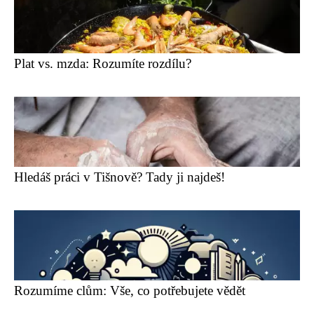
Plat vs. mzda: Rozumíte rozdílu?
Hledáš práci v Tišnově? Tady ji najdeš!
Rozumíme clům: Vše, co potřebujete vědět